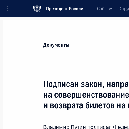
Президент России
События
Стру
Новости
Поручения Президента
Банк
Документы
Показа
Введена уголовная ответственность
Подписан закон, напр
аккредитации
на совершенствование
26 июля 2019 года, 13:55
и возврата билетов на
Введена уголовная ответственность
Владимир Путин подписал Феде