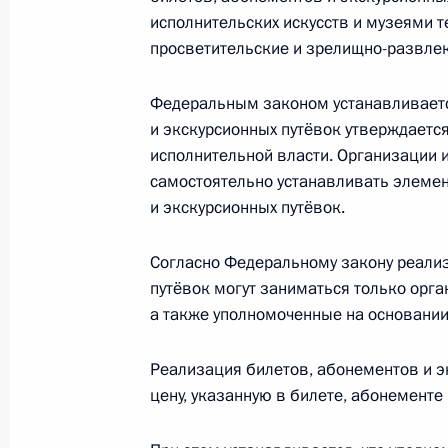
парламентского контроля
исполнительских искусств и музеями т
просветительские и зрелищно-развле
26 июля 2019 года, 13:35
Федеральным законом устанавливаетс
и экскурсионных путёвок утверждает
Внесено изменение в статью 78–3 
исполнительной власти. Организации 
26 июля 2019 года, 13:30
самостоятельно устанавливать элеме
и экскурсионных путёвок.
Согласно Федеральному закону реализ
Уточнено положение Бюджетного к
путёвок могут заниматься только орга
районов пошлины за совершение н
а также уполномоченные на основании
органов местного самоуправления
26 июля 2019 года, 13:25
Реализация билетов, абонементов и 
цену, указанную в билете, абонементе 
Внесено изменение в статью 53 Бю