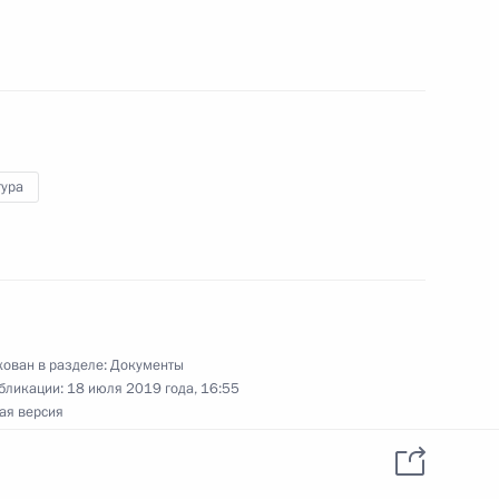
перимент по квотированию выбросов
у в крупных промышленных центрах России
ря 2024 года
тура
нения в части совершенствования
) финансового контроля, внутреннего
го финансового аудита
ован в разделе:
Документы
бликации:
18 июля 2019 года, 16:55
ая версия