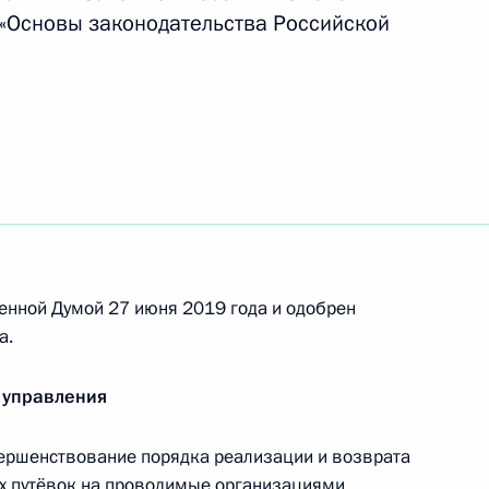
инской помощи
«Основы законодательства Российской
 совершенствование правового регулирования
ганах прокуратуры
дка медицинского обслуживания персонала
енной Думой 27 июня 2019 года и одобрен
ода Байконур, посёлков Торетам и Акай
а.
 управления
ершенствование порядка реализации и возврата
нения в части совершенствования
ых путёвок на проводимые организациями