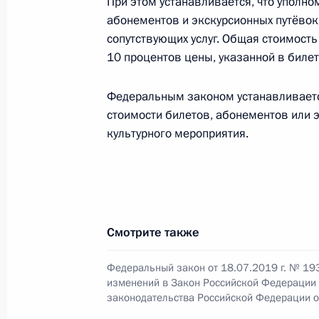
При этом устанавливается, что уполн
абонементов и экскурсионных путёвок
26 июля 2019 года, 13:20
сопутствующих услуг. Общая стоимость
10 процентов цены, указанной в билет
Внесены изменения в Налоговый ко
Федеральным законом устанавливаетс
примирительных процедур в суде
стоимости билетов, абонементов или 
26 июля 2019 года, 13:15
культурного мероприятия.
Законодательно закреплены полож
26 июля 2019 года, 13:10
Смотрите также
Федеральный закон от 18.07.2019 г. № 19
изменений в Закон Российской Федерации
Подписан закон о ратификации Ко
законодательства Российской Федерации о 
26 июля 2019 года, 13:05