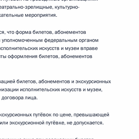
еатрально-зрелищные, культурно-
кательные мероприятия.
я, что форма билетов, абонементов
ся уполномоченным федеральным органом
Бюджетного кодекса
исполнительских искусств и музеи вправе
нты оформления билетов, абонементов
ацией билетов, абонементов и экскурсионных
одекса о зачислении в бюджеты муниципальных
низации исполнительских искусств и музеи,
отариальных действий должностными лицами
 договора лица.
экскурсионных путёвок по цене, превышающей
или экскурсионной путёвке, не допускается.
джетного кодекса