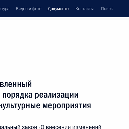
ктура
Видео и фото
Документы
Контакты
Поиск
 документов
Конституция России
июль, 2019
ть следующие материалы
 за проведение техосмотра транспорта без
авленный
 порядка реализации
 культурные мероприятия
 за воспрепятствование законной деятельности
ральный закон «О внесении изменений