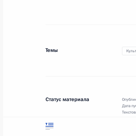
Законодательно предусмотрен экс
загрязняющих веществ в атмосфер
с 1 января 2020 года по 31 декаб
Темы
26 июля 2019 года, 13:00
Куль
В Бюджетный кодекс внесены изме
государственного (муниципального
финансового контроля и внутренне
Статус материала
Опублик
26 июля 2019 года, 12:55
Дата пу
Текстов
22 июля 2019 года, понедельник