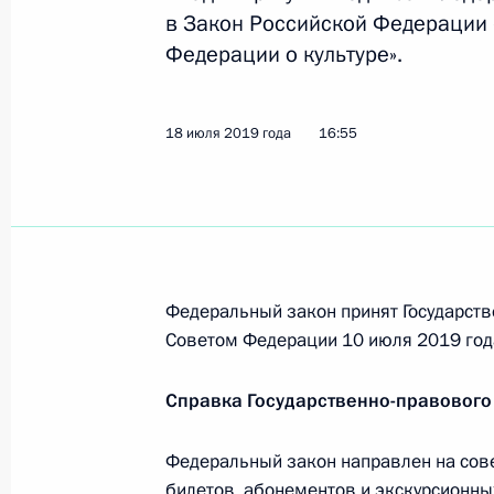
медработника по оказанию медиц
в Закон Российской Федерации 
26 июля 2019 года, 13:50
Федерации о культуре».
18 июля 2019 года
16:55
Подписан закон, направленный на
вопросов прохождения службы в ор
26 июля 2019 года, 13:45
Подписан закон, касающийся поря
Федеральный закон принят Государств
космодрома Байконур, жителей гор
Советом Федерации 10 июля 2019 год
26 июля 2019 года, 13:40
Справка Государственно-правового
Федеральный закон направлен на сов
В Бюджетный кодекс внесены изме
билетов, абонементов и экскурсионн