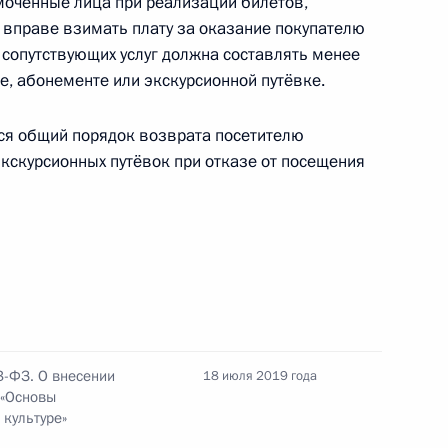
омоченные лица при реализации билетов,
 вправе взимать плату за оказание покупателю
 сопутствующих услуг должна составлять менее
е, абонементе или экскурсионной путёвке.
декс в связи с совершенствованием
я общий порядок возврата посетителю
экскурсионных путёвок при отказе от посещения
ения о судебном примирении
3-ФЗ. О внесении
18 июля 2019 года
 «Основы
нвенции ШОС по противодействию экстремизму
культуре»