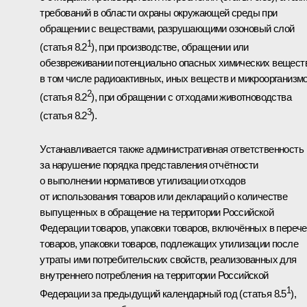
требований в области охраны окружающей среды при
обращении с веществами, разрушающими озоновый слой
1
(статья 8.2
), при производстве, обращении или
обезвреживании потенциально опасных химических вещест
в том числе радиоактивных, иных веществ и микроорганизм
2
(статья 8.2
), при обращении с отходами животноводства
3
(статья 8.2
).
Устанавливается также административная ответственность
за нарушение порядка представления отчётности
о выполнении нормативов утилизации отходов
от использования товаров или деклараций о количестве
выпущенных в обращение на территории Российской
Федерации товаров, упаковки товаров, включённых в переч
товаров, упаковки товаров, подлежащих утилизации после
утраты ими потребительских свойств, реализованных для
внутреннего потребления на территории Российской
1
Федерации за предыдущий календарный год (статья 8.5
),