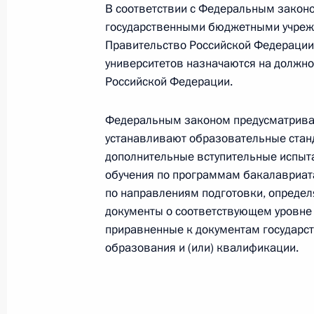
25 ноября 2009 года, 16:00
В соответствии с Федеральным закон
государственными бюджетными учрежд
Правительство Российской Федерации,
университетов назначаются на должно
23 ноября 2009 года, понедельник
Российской Федерации.
Дмитрий Медведев подписал закон
Федеральным законом предусматривае
23 ноября 2009 года, 16:30
устанавливают образовательные стан
дополнительные вступительные испыт
обучения по программам бакалавриат
18 ноября 2009 года, среда
по направлениям подготовки, опреде
документы о соответствующем уровне 
Дмитрий Медведев распорядился вы
приравненные к документам государс
фонда Президента
образования и (или) квалификации.
18 ноября 2009 года, 20:00