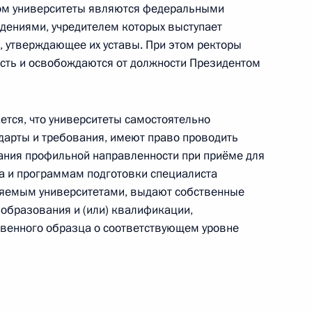
ом университеты являются федеральными
ениями, учредителем которых выступает
 утверждающее их уставы. При этом ректоры
сть и освобождаются от должности Президентом
 об энергосбережении и энергоэффективности
тся, что университеты самостоятельно
дарты и требования, имеют право проводить
ания профильной направленности при приёме для
а и программам подготовки специалиста
ляемым университетами, выдают собственные
образования и (или) квалификации,
делить денежные средства из резервного
твенного образца о соответствующем уровне