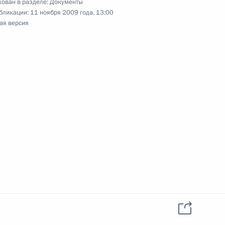
ован в разделе:
Документы
бликации:
11 ноября 2009 года, 13:00
ая версия
закон «О внесении изменений в отдельные
 Федерации в связи с принятием Федерального
енном университете имени М.В.Ломоносова
енном университете»
закон «О Московском государственном
а и Санкт-Петербургском государственном