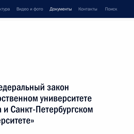
ктура
Видео и фото
Документы
Контакты
Поиск
 документов
Конституция России
ноябрь, 2009
ть следующие материалы
 компенсации Банком России кредитным
едеральный закон
рственном университете
 и Санкт-Петербургском
ерситете»