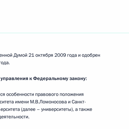
альный закон «О ратификации Договора между
икой Болгарией о социальном обеспечении»
закон о ратификации Соглашения между
енной Думой 21 октября 2009 года и одобрен
рации и Республики Корея об упрощении
ода.
вления взаимных краткосрочных поездок
 управления к Федеральному закону:
ся особенности правового положения
ситета имени М.В.Ломоносова и Санкт-
ерситета (далее – университеты), а также
еятельности.
вые изменения в системе МВД