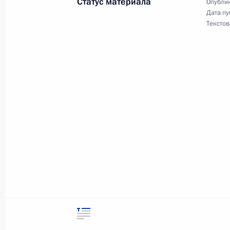
Статус материала
Опублик
Дата пу
11 ноября 2009 года, среда
Текстов
Президент подписал Федеральный 
законодательные акты Российской
закона «О Московском государств
и Санкт-Петербургском государств
11 ноября 2009 года, 13:00
Президент подписал Федеральный 
университете имени М.В.Ломоносов
университете»
11 ноября 2009 года, 13:00