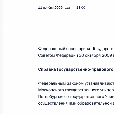
Дмитрий Медведев подписал Федер
11 ноября 2009 года
13:00
Российской Федерацией и Республ
26 ноября 2009 года, 21:10
Президент подписал Федеральный 
Федеральный закон принят Государств
правительствами Российской Феде
Советом Федерации 30 октября 2009 г
процедуры выдачи виз для осущест
граждан
Справка Государственно-правового
26 ноября 2009 года, 21:00
Федеральным законом устанавливают
Московского государственного универ
25 ноября 2009 года, среда
Петербургского государственного Унив
осуществления ими образовательной д
Дмитрий Медведев произвёл кадро