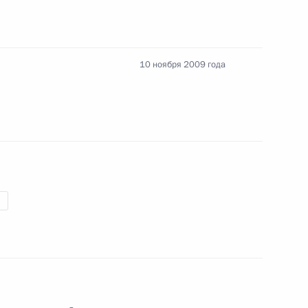
енациональном мемориале воинской славы»
10 ноября 2009 года
свободил Михаила Лесина от должности
ьбе
дении Эдуарда Росселя орденом «За заслуги