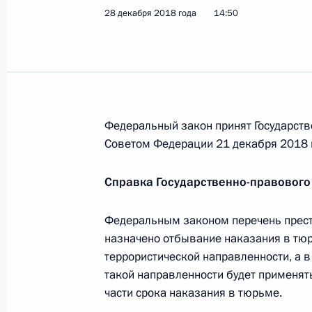
28 декабря 2018 года
14:50
В законодательство внесены измен
коррупции и усиление ответственн
сферах
28 декабря 2018 года, 16:50
Федеральный закон принят Государств
Советом Федерации 21 декабря 2018 
В Уголовно-исполнительный кодек
на противодействие пропаганде те
Справка Государственно-правового
28 декабря 2018 года, 16:45
Федеральным законом перечень прест
назначено отбывание наказания в тю
Внесено изменение в статью закон
террористической направленности, а в
и права на участие в референдуме
такой направленности будет применят
части срока наказания в тюрьме.
28 декабря 2018 года, 16:40