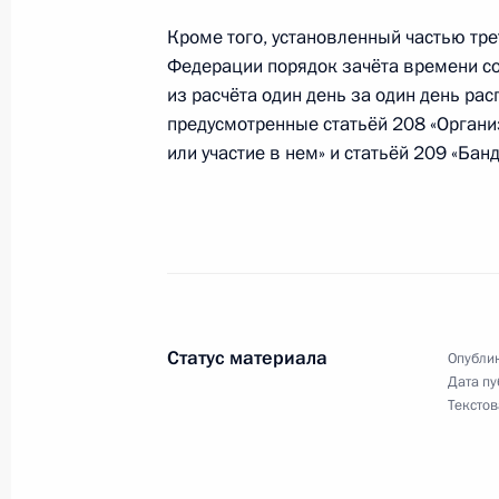
Кроме того, установленный частью тре
Федерации порядок зачёта времени с
Исключена возможность восстанов
из расчёта один день за один день ра
порядке
предусмотренные статьёй 208 «Орган
28 декабря 2018 года, 16:35
или участие в нем» и статьёй 209 «Бан
Внесены изменения в закон о стату
Федерации
28 декабря 2018 года, 16:30
Статус материала
Опублик
Дата пу
Текстов
Внесены изменения в закон о соц
28 декабря 2018 года, 16:25