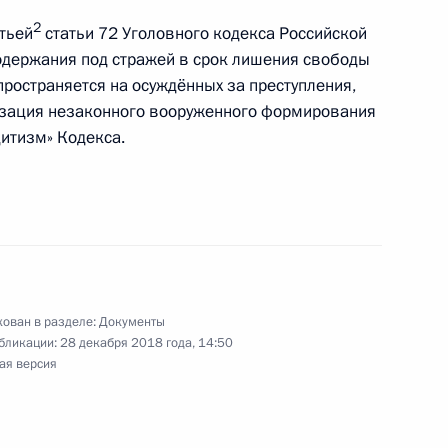
2
тьей
статьи 72 Уголовного кодекса Российской
одержания под стражей в срок лишения свободы
ления воинского звания во внесудебном
спространяется на осуждённых за преступления,
изация незаконного вооруженного формирования
дитизм» Кодекса.
се депутатов Госдумы и членов Совета
ован в разделе:
Документы
бликации:
28 декабря 2018 года, 14:50
ая версия
защите чернобыльцев