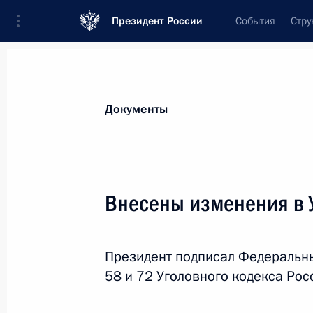
Президент России
События
Стру
Новости
Поручения Президента
Банк
Документы
Показа
7 января 2019 года, понедельник
Внесены изменения в 
Президент Сербии награждён орде
7 января 2019 года, 12:50
Президент подписал Федеральны
58 и 72 Уголовного кодекса Ро
28 декабря 2018 года, пятница