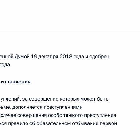
ения, направленные на противодействие
ости за нарушения в финансовой и банковской
енной Думой 19 декабря 2018 года и одобрен
года.
с внесены изменения, направленные
рроризма в местах лишения свободы
 управления
уплений, за совершение которых может быть
рьме, дополняется преступлениями
а об основных гарантиях избирательных прав
 случае совершения особо тяжкого преступления
 граждан России
ься правило об обязательном отбывании первой