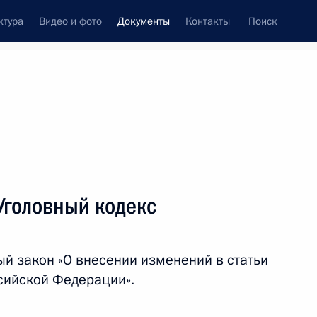
ктура
Видео и фото
Документы
Контакты
Поиск
 документов
Конституция России
январь, 2019
ть следующие материалы
Уголовный кодекс
ном Александра Невского
й закон «О внесении изменений в статьи
ссийской Федерации».