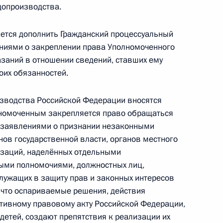
допроизводства.
тся дополнить Гражданский процессуальный
ления воинского звания во внесудебном
ниями о закреплении права Уполномоченного
азаний в отношении сведений, ставших ему
оих обязанностей.
изводства Российской Федерации вносятся
се депутатов Госдумы и членов Совета
лномоченным закрепляется право обращаться
 заявлениями о признании незаконными
нов государственной власти, органов местного
изаций, наделённых отдельными
ыми полномочиями, должностных лиц,
лужащих в защиту прав и законных интересов
защите чернобыльцев
, что оспариваемые решения, действия
ативному правовому акту Российской Федерации,
детей, создают препятствия к реализации их