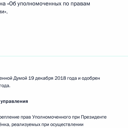
на «Об уполномоченных по правам
ения, направленные на противодействие
и».
ости за нарушения в финансовой и банковской
с внесены изменения, направленные
рроризма в местах лишения свободы
енной Думой 19 декабря 2018 года и одобрен
года.
 управления
а об основных гарантиях избирательных прав
 граждан России
репление прав Уполномоченного при Президенте
ёнка, реализуемых при осуществлении