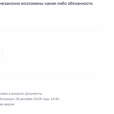
х незаконно возложены какие-либо обязанности.
 и среднего предпринимательства
тую Гражданского кодекса
рения судом вопросов, связанных
 осуждённых в спецучреждениях закрытого типа
ован в разделе:
Документы
бликации:
28 декабря 2018 года, 14:40
ая версия