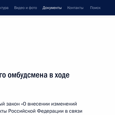
ктура
Видео и фото
Документы
Контакты
Поиск
 документов
Конституция России
январь, 2019
ть следующие материалы
го омбудсмена в ходе
ном Александра Невского
ый закон «О внесении изменений
кты Российской Федерации в связи