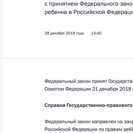
с принятием Федерального зако
В законодательство внесены измен
ребенка в Российской Федераци
коррупции и усиление ответственн
сферах
28 декабря 2018 года
14:40
28 декабря 2018 года, 16:50
В Уголовно-исполнительный кодек
на противодействие пропаганде те
Федеральный закон принят Государств
28 декабря 2018 года, 16:45
Советом Федерации 21 декабря 2018 
Справка Государственно-правового
Внесено изменение в статью закон
и права на участие в референдуме
Федеральный закон направлен на зак
28 декабря 2018 года, 16:40
Российской Федерации по правам реб