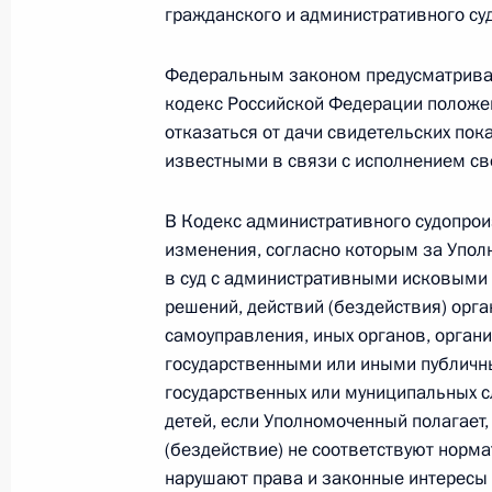
гражданского и административного су
Федеральным законом предусматривае
Исключена возможность восстанов
кодекс Российской Федерации положе
порядке
отказаться от дачи свидетельских пок
28 декабря 2018 года, 16:35
известными в связи с исполнением св
В Кодекс административного судопро
Внесены изменения в закон о стату
изменения, согласно которым за Упо
Федерации
в суд с административными исковыми
решений, действий (бездействия) орга
28 декабря 2018 года, 16:30
самоуправления, иных органов, орган
государственными или иными публичн
государственных или муниципальных с
Внесены изменения в закон о соц
детей, если Уполномоченный полагает
(бездействие) не соответствуют норм
28 декабря 2018 года, 16:25
нарушают права и законные интересы 