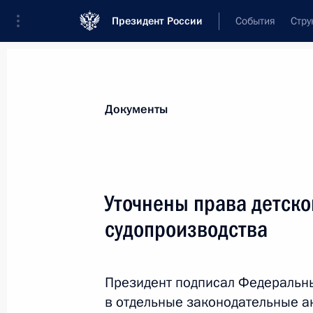
Президент России
События
Стру
Новости
Поручения Президента
Банк
Документы
Показа
7 января 2019 года, понедельник
Уточнены права детско
Президент Сербии награждён орде
судопроизводства
7 января 2019 года, 12:50
Президент подписал Федеральн
в отдельные законодательные а
28 декабря 2018 года, пятница