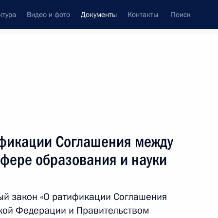
ктура
Видео и фото
Документы
Контакты
Поиск
 документов
Конституция России
февраль, 2019
ть следующие материалы
ификации Соглашения между
м Общественной палаты
сфере образования и науки
ый закон «О ратификации Соглашения
кой Федерации и Правительством