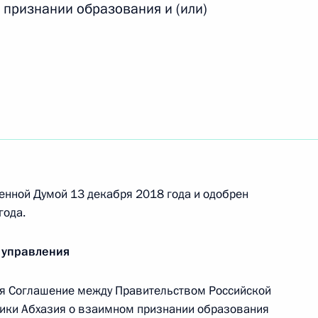
 признании образования и (или)
овершенствование порядка воинского учёта
дминистративных правонарушениях
енной Думой 13 декабря 2018 года и одобрен
года.
 лиц, застрахованных в системе обязательного
 управления
я Соглашение между Правительством Российской
ики Абхазия о взаимном признании образования