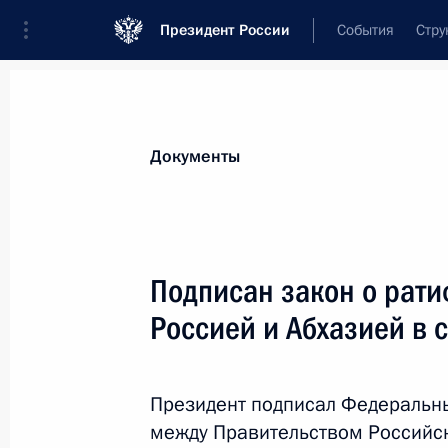
Президент России
События
Стру
Новости
Поручения Президента
Банк
Документы
Показа
12 февраля 2019 года, вторник
Подписан закон о рат
Сергей Бурлаков утверждён члено
Россией и Абхазией в 
12 февраля 2019 года, 12:40
Президент подписал Федеральн
между Правительством Российс
6 февраля 2019 года, среда