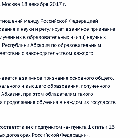
. Москве 18 декабря 2017 г.
ство, касающееся военной службы в военной
ете
отношений между Российской Федерацией
ования и науки и регулирует взаимное признание
лученных в образовательных и (или) научных
и Республики Абхазия по образовательным
конодательные акты в целях противодействия
ветствии с законодательством каждого
ивается взаимное признание основного общего,
нального и высшего образования, полученного
 Абхазия, при этом обладателям такого
еждениях и органах, исполняющих уголовные
а продолжение обучения в каждом из государств
ы
ответствии с подпунктом «а» пункта 1 статьи 15
ых договорах Российской Федерации».