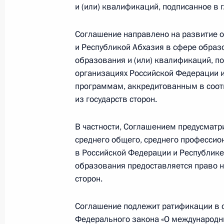
и (или) квалификаций, подписанное в г
Внесены изменения в законодатель
прокуратуре и Следственном комит
Соглашение направлено на развитие 
6 февраля 2019 года, 15:50
и Республикой Абхазия в сфере образ
образования и (или) квалификаций, по
организациях Российской Федерации 
Внесены изменения в отдельные за
программам, аккредитованным в соот
коррупции
из государств сторон.
6 февраля 2019 года, 15:45
В частности, Соглашением предусматр
среднего общего, среднего профессио
в Российской Федерации и Республике
Внесены изменения в закон об учр
образования предоставляется право н
наказания в виде лишения свобод
сторон.
6 февраля 2019 года, 15:40
Соглашение подлежит ратификации в со
Федерального закона «О международн