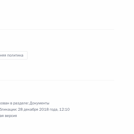
тельства органов госвласти субъектов
ия по защите прав национальных меньшинств
 особенности осуществления рыбоводства
няя политика
 Севастополя
ован в разделе:
Документы
бликации:
28 декабря 2018 года, 12:10
та на развитие гражданского общества
ая версия