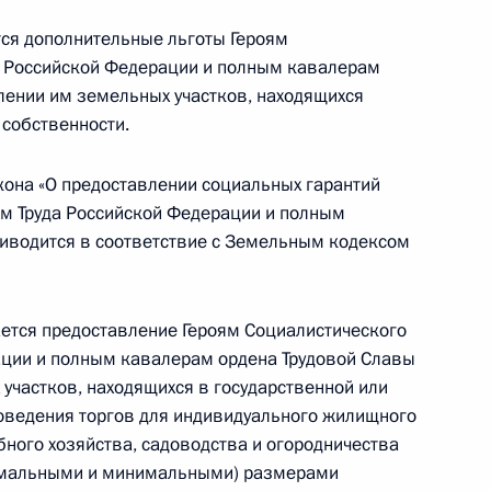
ся дополнительные льготы Героям
ьство о банковском обслуживании
да Российской Федерации и полным кавалерам
тратегическое значение для ОПК
лении им земельных участков, находящихся
 собственности.
кона «О предоставлении социальных гарантий
оям Труда Российской Федерации и полным
кона о связи
иводится в соответствие с Земельным кодексом
тся предоставление Героям Социалистического
е законодательство в части, касающейся
рации и полным кавалерам ордена Трудовой Славы
олосования
участков, находящихся в государственной или
оведения торгов для индивидуального жилищного
бного хозяйства, садоводства и огородничества
симальными и минимальными) размерами