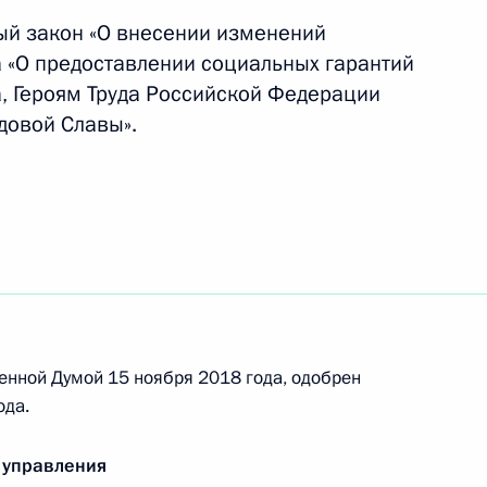
кона о физической культуре и спорте
ый закон «О внесении изменений
а «О предоставлении социальных гарантий
а, Героям Труда Российской Федерации
довой Славы».
ого округа перенесён во Владивосток
нно-государственной организации «Союз
енной Думой 15 ноября 2018 года, одобрен
ода.
 управления