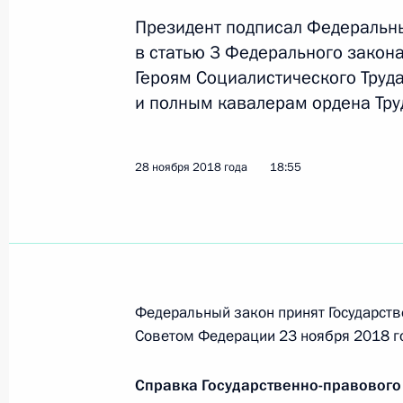
Внесены изменения в ряд статей за
Президент подписал Федеральн
18 декабря 2018 года, 16:00
в статью 3 Федерального закон
Героям Социалистического Труд
и полным кавалерам ордена Тру
13 декабря 2018 года, четверг
Центр Дальневосточного федеральн
28 ноября 2018 года
18:55
13 декабря 2018 года, 17:00
11 декабря 2018 года, вторник
Указ об Общероссийской обществе
Федеральный закон принят Государств
женщин России»
Советом Федерации 23 ноября 2018 г
11 декабря 2018 года, 20:20
Справка Государственно-правового