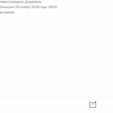
ован в разделе:
Документы
орой статьи 43 закона о пенсионном
бликации:
28 ноября 2018 года, 18:55
нную службу
ая версия
 губернатора Сахалинской области
ий в Стратегию государственной национальной