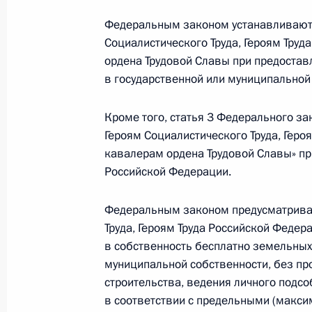
Федеральным законом устанавливают
Внесено изменение в законодател
Социалистического Труда, Героям Тру
хозяйственных обществ, имеющих с
ордена Трудовой Славы при предостав
11 декабря 2018 года, 20:10
в государственной или муниципальной
Кроме того, статья 3 Федерального за
Героям Социалистического Труда, Гер
Внесено изменение в статью 22 за
кавалерам ордена Трудовой Славы» пр
11 декабря 2018 года, 20:00
Российской Федерации.
Федеральным законом предусматривае
Внесены изменения в избирательно
Труда, Героям Труда Российской Феде
голосования вне помещения для г
в собственность бесплатно земельных 
муниципальной собственности, без пр
11 декабря 2018 года, 19:50
строительства, ведения личного подсо
в соответствии с предельными (мак