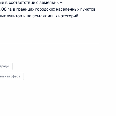
ми в соответствии с земельным
 проведения всероссийской переписи населения
,08 га в границах городских населённых пунктов
я
ных пунктов и на землях иных категорий.
законодательство
аграды
альная сфера
 повышение эффективности проведения ротации
данских служащих