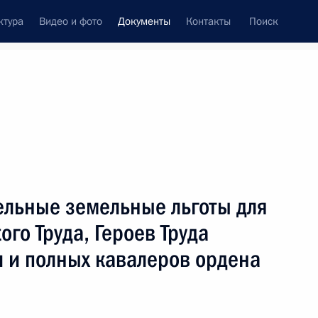
ктура
Видео и фото
Документы
Контакты
Поиск
 документов
Конституция России
декабрь, 2018
ть следующие материалы
нения, предоставляющие волонтёрам
ельные земельные льготы для
ных видах работ по сохранению объектов
го Труда, Героев Труда
 и полных кавалеров ордена