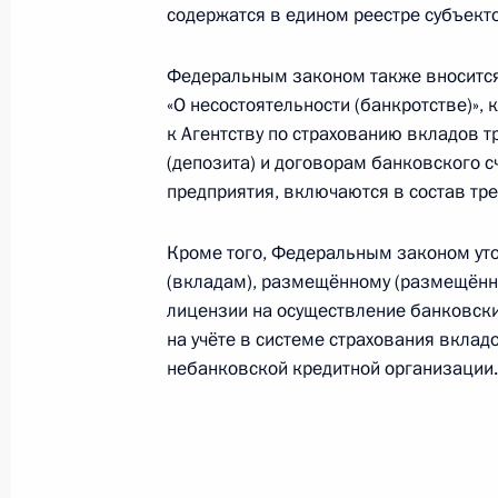
содержатся в едином реестре субъект
26 сентября 2018 года, 19:05
Федеральным законом также вноситс
«О несостоятельности (банкротстве)»,
Сергей Морозов назначен врио губ
к Агентству по страхованию вкладов 
(депозита) и договорам банковского 
26 сентября 2018 года, 19:00
предприятия, включаются в состав тр
Кроме того, Федеральным законом уто
7 сентября 2018 года, пятница
(вкладам), размещённому (размещённы
лицензии на осуществление банковски
Игорь Комаров назначен полпредо
на учёте в системе страхования вкладо
округе
небанковской кредитной организации.
7 сентября 2018 года, 09:30
6 сентября 2018 года, четверг