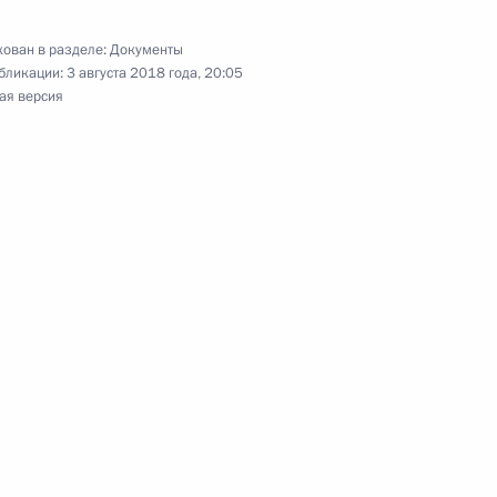
ован в разделе:
Документы
бликации:
3 августа 2018 года, 20:05
ая версия
ссии в Белоруссии
обязанностей Посла России в Белоруссии
ности полпреда Президента в ПФО