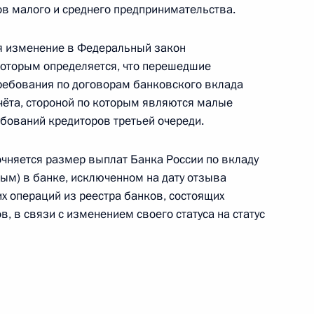
ов малого и среднего предпринимательства.
я изменение в Федеральный закон
 которым определяется, что перешедшие
ернатора Астраханской области
требования по договорам банковского вклада
счёта, стороной по которым являются малые
ебований кредиторов третьей очереди.
чняется размер выплат Банка России по вкладу
м) в банке, исключенном на дату отзыва
х операций из реестра банков, состоящих
м Президента в Приволжском федеральном
в, в связи с изменением своего статуса на статус