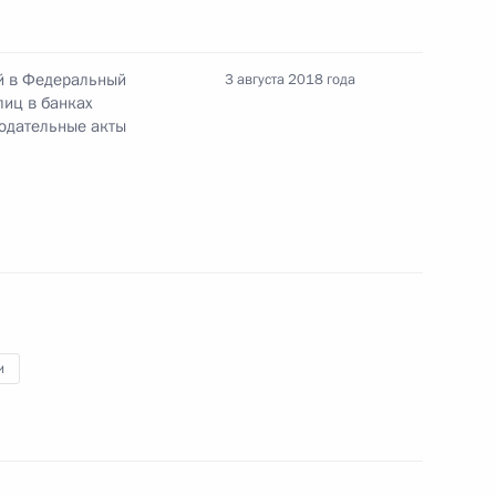
редставителем Президента в парламенте при
вопросам назначения и выплаты пенсий
й в Федеральный
3 августа 2018 года
лиц в банках
одательные акты
бразования Кузбасса»
и
е Президента по развитию торгово-
Белоруссией