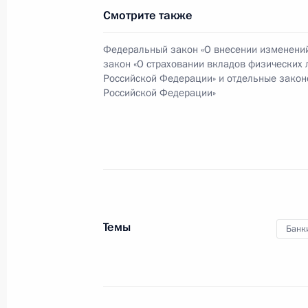
Смотрите также
Татьяна Голикова назначена спецп
рассмотрении законопроектов по 
Федеральный закон «О внесении изменени
закон «О страховании вкладов физических 
6 сентября 2018 года, 18:50
Российской Федерации» и отдельные закон
Российской Федерации»
27 августа 2018 года, понедельник
Указ «О праздновании 300-летия о
27 августа 2018 года, 17:40
Темы
Банк
24 августа 2018 года, пятница
Подписан Указ о спецпредставител
экономического сотрудничества с 