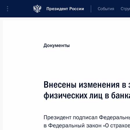
Президент России
События
Стру
Новости
Поручения Президента
Банк
Документы
Показа
Александр Манжосин освобождён о
Внесены изменения в 
Президента по внешней политике
физических лиц в бан
29 сентября 2018 года, 13:40
Президент подписал Федеральн
28 сентября 2018 года, пятница
в Федеральный закон «О страхо