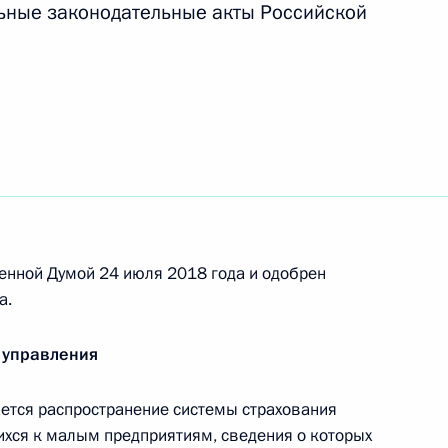
ьные законодательные акты Российской
ую службу
м Секретаря Совета Безопасности
енной Думой 24 июля 2018 года и одобрен
а.
ернатора Приморского края
 управления
тся распространение системы страхования
ихся к малым предприятиям, сведения о которых
ы Кабардино-Балкарской Республики