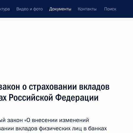
ктура
Видео и фото
Документы
Контакты
Поиск
 документов
Конституция России
сентябрь, 2018
ть следующие материалы
т должности начальника Управления
закон о страховании вкладов
ках Российской Федерации
ый закон «О внесении изменений
вании вкладов физических лиц в банках