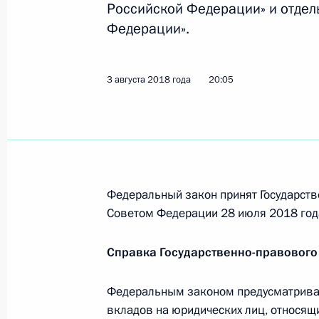
Российской Федерации» и отдел
Подписан Указ о призыве на военн
Федерации».
28 сентября 2018 года, 14:00
3 августа 2018 года
20:05
26 сентября 2018 года, среда
Юрий Коков назначен заместителе
26 сентября 2018 года, 19:15
Федеральный закон принят Государств
Советом Федерации 28 июля 2018 год
Олег Кожемяко назначен врио губ
26 сентября 2018 года, 19:10
Справка Государственно-правового
Федеральным законом предусматривае
вкладов на юридических лиц, относящ
Казбек Коков назначен врио глав