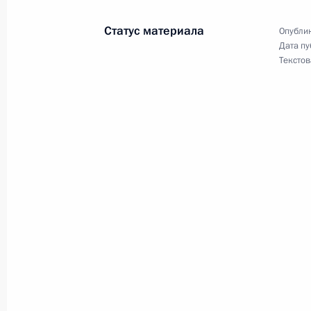
24 августа 2018 года, 09:00
Статус материала
Опублик
Дата пу
Текстов
Михаил Бабич назначен Послом Ро
24 августа 2018 года, 09:00
Александр Суриков освобождён от 
24 августа 2018 года, 09:00
Михаил Бабич освобождён от долж
24 августа 2018 года, 09:00