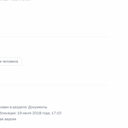
й в часть первую Налогового кодекса
ядок постановки на учёт в налоговых органах
рганизаций
а человека
снижение угрозы повреждения объектов для
ован в разделе:
Документы
бликации:
19 июля 2018 года, 17:15
ая версия