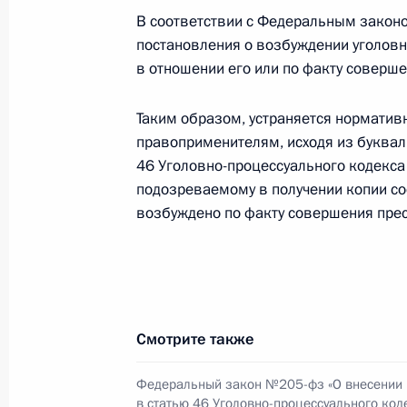
В Кодекс об административных пр
В соответствии с Федеральным закон
определяющие полномочия военно
постановления о возбуждении уголовн
в отношении его или по факту соверше
30 июля 2018 года, 10:50
Таким образом, устраняется норматив
правоприменителям, исходя из букваль
Подписан закон, освобождающий п
46 Уголовно-процессуального кодекса
от уплаты госпошлины за выдачу д
подозреваемому в получении копии со
30 июля 2018 года, 10:45
возбуждено по факту совершения прес
Подписан закон, направленный на
обязанности по уплате налогов
Смотрите также
30 июля 2018 года, 10:40
Федеральный закон №205-фз «О внесении
в статью 46 Уголовно-процессуального код