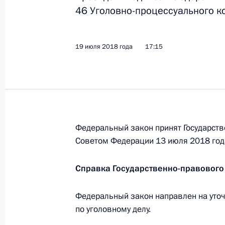
правонарушениях
46 Уголовно-процессуального к
30 июля 2018 года, 11:05
19 июля 2018 года
17:15
Подписан закон, уточняющий осно
ответственности за незаконную ор
30 июля 2018 года, 11:00
Федеральный закон принят Государств
Установлена административная отв
Советом Федерации 13 июля 2018 год
размещения информации в единой
строительства
Справка Государственно-правового
30 июля 2018 года, 10:55
Федеральный закон направлен на уточ
по уголовному делу.