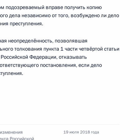
авонарушениях внесены изменения,
ом подозреваемый вправе получить копию
й полиции
ого дела независимо от того, возбуждено ли дело
ния преступления.
ная неопределённость, позволявшая
ного толкования пункта 1 части четвёртой статьи
острадавших в чрезвычайной ситуации лиц
 Российской Федерации, отказывать
окумента, пришедшего в негодность
ответствующего постановления, если дело
тупления.
 совершенствование порядка исполнения
 изменения
19 июля 2018 года
екса Российской