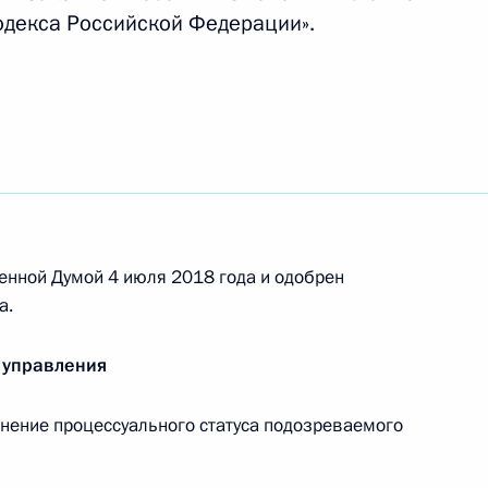
одекса Российской Федерации».
вания привлечения к административной
ганизацию азартных игр
енной Думой 4 июля 2018 года и одобрен
етственность за нарушение порядка
а.
 информационной системе жилищного
 управления
нение процессуального статуса подозреваемого