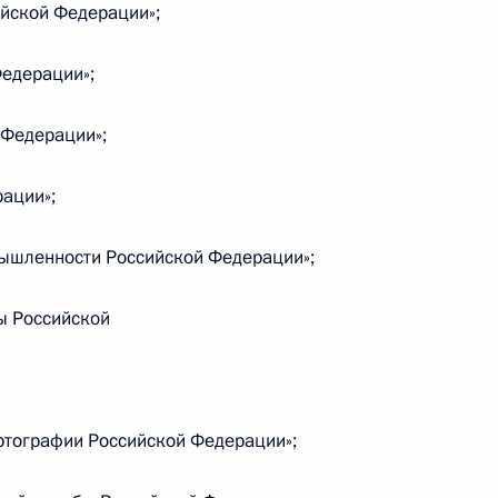
йской Федерации»;
авоотношения, связанные с прохождением
 системе
едерации»;
 Федерации»;
ации»;
закон об охране окружающей среды внесены
анение лесов
ышленности Российской Федерации»;
ы Российской
ковечении памяти погибших при защите
ртографии Российской Федерации»;