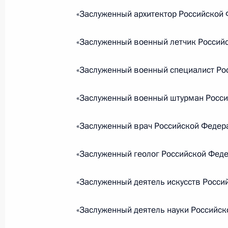
19 июля 2018 года, 17:20
«Заслуженный архитектор Российской 
«Заслуженный военный летчик Россий
Подписан закон, направленный на 
подозреваемого по уголовному дел
«Заслуженный военный специалист Ро
19 июля 2018 года, 17:15
«Заслуженный военный штурман Росси
Внесены изменения в закон о Фон
«Заслуженный врач Российской Федер
19 июля 2018 года, 17:10
«Заслуженный геолог Российской Феде
«Заслуженный деятель искусств Росси
Внесены изменения в Трудовой код
19 июля 2018 года, 17:00
«Заслуженный деятель науки Российск