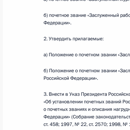
30 июля 2018 года, 10:15
б) почетное звание «Заслуженный раб
Федерации».
Внесены изменения в статью 169 
2. Утвердить прилагаемые:
30 июля 2018 года, 10:10
а) Положение о почетном звании «Зас
Внесены изменения в статью 1080 
б) Положение о почетном звании «Зас
Российской Федерации».
30 июля 2018 года, 10:05
3. Внести в Указ Президента Российск
«Об установлении почетных званий Ро
Подписан закон о ратификации Пр
о почетных званиях и описания нагруд
о Правилах определения страны пр
Федерации» (Собрание законодательств
30 июля 2018 года, 10:00
ст. 458; 1997, № 22, ст. 2570; 1998, № 