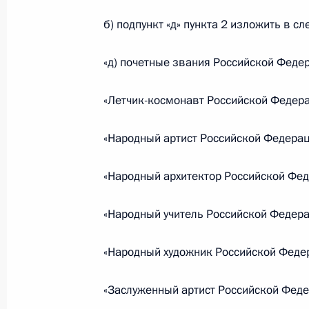
28 июля 2018 года, 17:45
б) подпункт «д» пункта 2 изложить в с
«д) почетные звания Российской Феде
19 июля 2018 года, четверг
Подписан закон о расширении дейс
«Летчик-космонавт Российской Федера
19 июля 2018 года, 17:30
«Народный артист Российской Федерац
«Народный архитектор Российской Фед
Внесены изменения в отдельные ст
19 июля 2018 года, 17:25
«Народный учитель Российской Федера
«Народный художник Российской Феде
Подписан закон, направленный на
прав человека в местах принудите
«Заслуженный артист Российской Феде