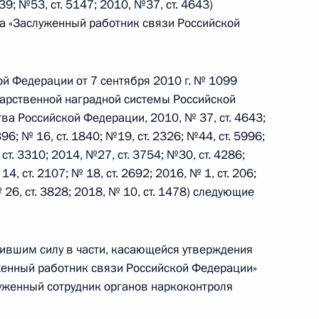
39; №53, ст. 5147; 2010, №37, ст. 4643)
ва «Заслуженный работник связи Российской
ения, направленные на уточнение порядка
нную уплату алиментов
ой Федерации от 7 сентября 2010 г. № 1099
арственной наградной системы Российской
ва Российской Федерации, 2010, № 37, ст. 4643;
96; № 16, ст. 1840; №19, ст. 2326; №44, ст. 5996;
 ст. 3310; 2014, №27, ст. 3754; №30, ст. 4286;
ния в статью ЗЗЗ-35 части второй Налогового
14, ст. 2107; № 18, ст. 2692; 2016, № 1, ст. 206;
№ 26, ст. 3828; 2018, № 10, ст. 1478) следующие
ратившим силу в части, касающейся утверждения
женный работник связи Российской Федерации»
уженный сотрудник органов наркоконтроля
о-морского парада