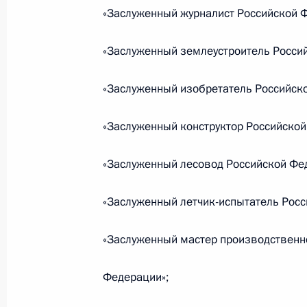
«Заслуженный журналист Российской 
В законодательство внесены изме
«Заслуженный землеустроитель Росси
дублирования полномочий федерал
охраны труда
«Заслуженный изобретатель Российск
19 июля 2018 года, 16:55
«Заслуженный конструктор Российской
Внесены изменения в закон об ак
«Заслуженный лесовод Российской Фе
19 июля 2018 года, 16:50
«Заслуженный летчик-испытатель Росс
«Заслуженный мастер производственн
Внесены изменения в Налоговый к
19 июля 2018 года, 16:45
Федерации»;