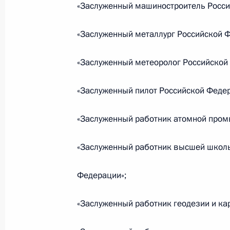
«Заслуженный машиностроитель Росси
Подписан закон, регулирующий пр
службы в уголовно-исполнительной
«Заслуженный металлург Российской Ф
19 июля 2018 года, 16:40
«Заслуженный метеоролог Российской
«Заслуженный пилот Российской Федер
В Лесной и Земельный кодексы и 
изменения, направленные на сохр
«Заслуженный работник атомной пром
19 июля 2018 года, 16:35
«Заслуженный работник высшей школ
Внесены изменения в закон об уве
Федерации»;
Отечества
«Заслуженный работник геодезии и ка
19 июля 2018 года, 16:30