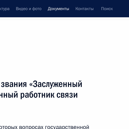
ктура
Видео и фото
Документы
Контакты
Поиск
 документов
Конституция России
июль, 2018
ть следующие материалы
й в часть первую Налогового кодекса
 звания «Заслуженный
енный работник связи
ядок постановки на учёт в налоговых органах
рганизаций
которых вопросах государственной