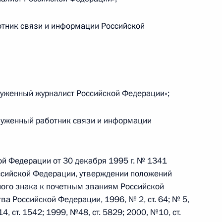
отник связи и информации Российской
Жилищного кодекса
луженный журналист Российской Федерации»;
части второй Гражданского кодекса
луженный работник связи и информации
ой Федерации от 30 декабря 1995 г. № 1341
ссийской Федерации, утверждении положений
отокола о внесении изменений в Соглашение
ного знака к почетным званиям Российской
оисхождения товаров в СНГ
а Российской Федерации, 1996, № 2, ст. 64; № 5,
14, ст. 1542; 1999, №48, ст. 5829; 2000, №10, ст.