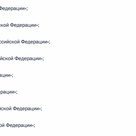
Федерации»;
ской Федерации»;
уточнение процессуального статуса
у
ссийской Федерации»;
йской Федерации»;
де перспективных исследований
ации»;
рации»;
йской Федерации»;
екс
ой Федерации»;