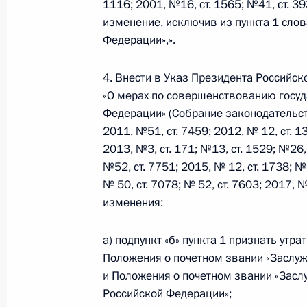
1116; 2001, №16, ст. 1565; №41, ст. 39
изменение, исключив из пункта 1 сло
Федерации»,».
В Семейный кодекс внесены измен
выплаты неустойки за несвоевреме
4. Внести в Указ Президента Российск
30 июля 2018 года, 09:55
«О мерах по совершенствованию госуд
Федерации» (Собрание законодательст
2011, №51, ст. 7459; 2012, № 12, ст. 13
2013, №3, ст. 171; №13, ст. 1529; №26,
Подписан закон о внесении измене
№52, ст. 7751; 2015, № 12, ст. 1738; № 
кодекса Российской Федерации
№ 50, ст. 7078; № 52, ст. 7603; 2017, 
30 июля 2018 года, 09:50
изменения:
а) подпункт «б» пункта 1 признать ут
28 июля 2018 года, суббота
Положения о почетном звании «Заслу
и Положения о почетном звании «Засл
Указ о проведении Главного военн
Российской Федерации»;