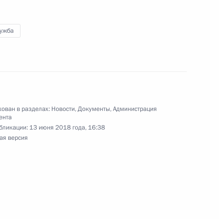
трации Президента
лужба
иком Президента на общественных началах
ован в разделах:
Новости
,
Документы
,
Администрация
ента
бликации:
13 июня 2018 года, 16:38
т должности советника Президента
ая версия
 Совета Безопасности