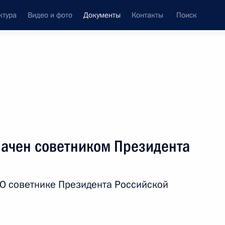
ктура
Видео и фото
Документы
Контакты
Поиск
 документов
Конституция России
июнь, 2018
ть следующие материалы
лжности полпреда Президента в Северо-
начен советником Президента
«О советнике Президента Российской