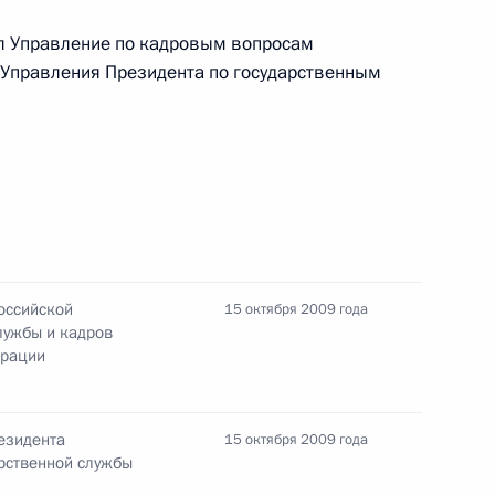
л Управление по кадровым вопросам
 Управления Президента по государственным
декс России, предусматривающие ужесточение
 совершённые на рынке ценных бумаг
оссийской
15 октября 2009 года
лужбы и кадров
ерации
 246 Уголовно-процессуального кодекса России
езидента
15 октября 2009 года
рственной службы