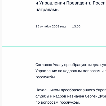
и Управлении Президента Росс
3 ноября 2009 года, вторник
наградам».
Дмитрий Медведев подписал закон
преступных сообществ
15 октября 2009 года
13:00
3 ноября 2009 года, 16:00
2 ноября 2009 года, понедельник
Дмитрий Медведев подписал Указ «
Согласно Указу преобразуются два с
эмблемы, флага и знамени Службы
Управление по кадровым вопросам и 
2 ноября 2009 года, 16:40
госслужбы.
Начальником преобразованного Управ
службы и кадров назначен Сергей Дуб
Дмитрий Медведев подписал Указ 
по вопросам госслужбы.
для поддержки творческих проекто