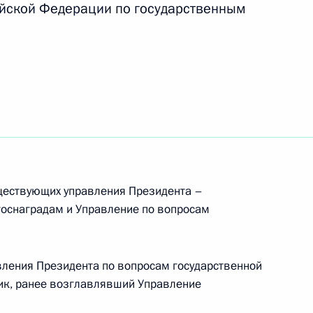
ийской Федерации по государственным
, ужесточающий наказание для организаторов
Об учреждении геральдического знака –
уществующих управления Президента –
 внешней разведки Российской Федерации»
госнаградам и Управление по вопросам
ления Президента по вопросам государственной
ик, ранее возглавлявший Управление
«О гранте Президента Российской Федерации
в Центрального академического театра