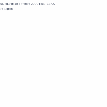
бликации:
15 октября 2009 года, 13:00
ая версия
 сохранении статуса юридического лица для
в
 и компенсациях работникам органов
и, осуществляющим служебную деятельность
 региона Российской Федерации, и членам их
нии социальной защиты детей погибших
авоохранительных органов