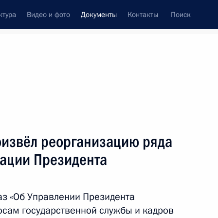
ктура
Видео и фото
Документы
Контакты
Поиск
 документов
Конституция России
ноябрь, 2009
ть следующие материалы
извёл реорганизацию ряда
образовать Межведомственную комиссию
ации Президента
высшего юридического образования
з «Об Управлении Президента
сам государственной службы и кадров