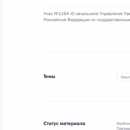
31 октября 2009 года, суббота
Указ №1164 «О начальнике Управления Пр
Указ о назначении на должность со
Российской Федерации по государственным
31 октября 2009 года, 18:20
30 октября 2009 года, пятница
Изменены квалификационные требо
страховых компаний
Темы
Госс
30 октября 2009 года, 19:50
Упрощён порядок администрирован
30 октября 2009 года, 19:45
Статус материала
Опублик
Презид