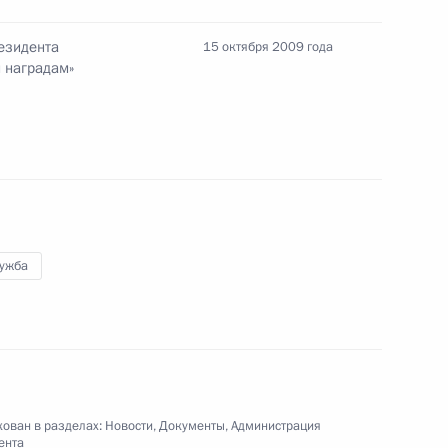
езидента
15 октября 2009 года
трудников органов внутренних дел
 наградам»
вания к руководителям и бухгалтерам
лужба
ия налога на имущество организаций
ован в разделах:
Новости
,
Документы
,
Администрация
ента