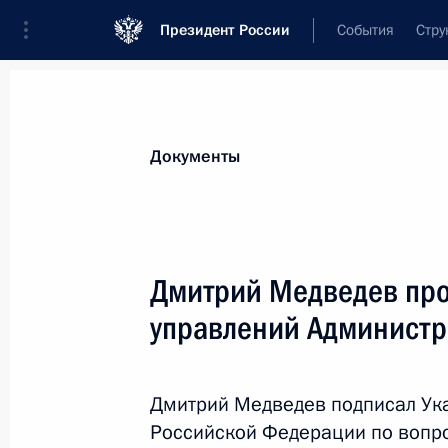
Президент России
События
Стру
Новости
Поручения Президента
Банк
Документы
Показа
6 ноября 2009 года, пятница
Дмитрий Медведев про
Дмитрий Медведев распорядился 
управлений Администр
по вопросам повышения качества 
6 ноября 2009 года, 17:00
Дмитрий Медведев подписал Ука
Российской Федерации по вопро