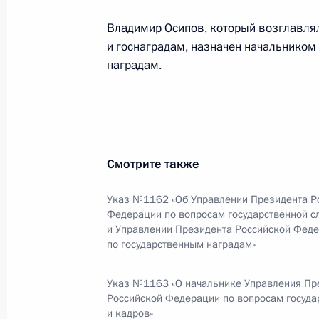
Российской Армии»
Владимир Осипов, который возглавля
2 ноября 2009 года, 12:00
и госнаградам, назначен начальником
наградам.
1 ноября 2009 года, воскресенье
Внесены изменения в Уголовный ко
ответственности за преступления,
Смотрите также
1 ноября 2009 года, 11:30
Указ №1162 «Об Управлении Президента Р
Федерации по вопросам государственной с
и Управлении Президента Российской Фед
Внесены изменения в статьи 236 и
по государственным наградам»
1 ноября 2009 года, 11:20
Указ №1163 «О начальнике Управления Пр
Российской Федерации по вопросам госуда
и кадров»