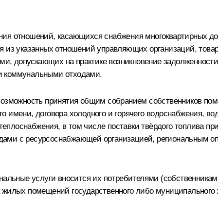
ания отношений, касающихся снабжения многоквартирных д
я из указанных отношений управляющих организаций, товар
и, допускающих на практике возникновение задолженност
и коммунальными отходами.
 возможность принятия общим собранием собственников по
 имени, договора холодного и горячего водоснабжения, вод
(теплоснабжения, в том числе поставки твёрдого топлива при
дами с ресурсоснабжающей организацией, региональным 
мунальные услуги вносится их потребителями (собственни
а жилых помещений государственного либо муниципальног