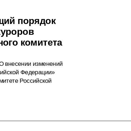
щий порядок
куроров
ного комитета
О внесении изменений
сийской Федерации»
митете Российской