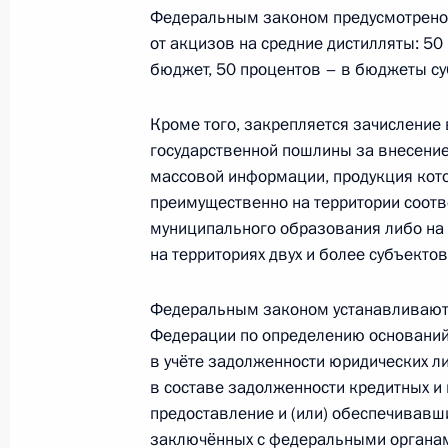
Федеральным законом предусмотрено
от акцизов на средние дистилляты: 5
Внесены изменения в Воздушный к
бюджет, 50 процентов – в бюджеты с
безопасности
1 января 2018 года, 13:40
Кроме того, закрепляется зачисление
государственной пошлины за внесение
массовой информации, продукция кот
преимущественно на территории соотв
Внесены изменения в закон о гос
муниципального образования либо на 
1 января 2018 года, 13:30
на территориях двух и более субъекто
Федеральным законом устанавливают
Внесены изменения в статью 14 за
Федерации по определению оснований,
в учёте задолженности юридических 
1 января 2018 года, 13:20
в составе задолженности кредитных и
предоставление и (или) обеспечивавш
заключённых с федеральными органам