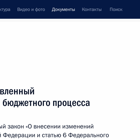
ктура
Видео и фото
Документы
Контакты
Поиск
 документов
Конституция России
декабрь, 2017
ть следующие материалы
ках товаров, работ, услуг отдельными видами
авленный
 бюджетного процесса
ый закон «О внесении изменений
кона об опеке и попечительстве
 Федерации и статью 6 Федерального