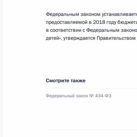
Внесено изменение в статью 103 
Федеральным законом устанавливается
1 января 2018 года, 13:10
предоставляемой в 2018 году бюджет
в соответствии с Федеральным закон
детей», утверждается Правительством
Правительство наделено полномочи
подлежащих обязательной маркиро
1 января 2018 года, 13:00
Смотрите также
Подписан закон о синдицированно
Федеральный закон № 434-ФЗ
1 января 2018 года, 12:50
В законодательство внесены изме
фондом