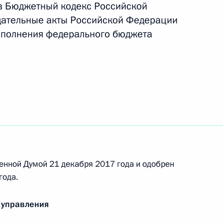
в Бюджетный кодекс Российской
дательные акты Российской Федерации
сполнения федерального бюджета
ния в Уголовный кодекс
вовом положении иностранных граждан
енной Думой 21 декабря 2017 года и одобрен
док обеспечения жильём прокуроров
года.
тета
 управления