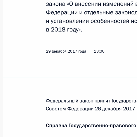
закона «О внесении изменений 
1 января 2018 года, 14:20
Федерации и отдельные законо
и установлении особенностей и
в 2018 году».
Подписан закон о внесении измене
1 января 2018 года, 14:10
29 декабря 2017 года
13:00
Внесены изменения в закон о пра
1 января 2018 года, 14:00
Федеральный закон принят Государств
Подписан закон, уточняющий поря
Советом Федерации 26 декабря 2017 
и сотрудников Следственного коми
Справка Государственно-правового
1 января 2018 года, 13:50