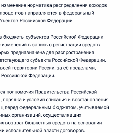
 изменение норматива распределения доходов
0 процентов направляются в федеральный
одекс в части обеспечения авиационной
убъектов Российской Федерации.
 в бюджеты субъектов Российской Федерации
 изменений в запись о регистрации средств
орых предназначена для распространения
етствующего субъекта Российской Федерации,
корпорации «Росатом»
всей территории России, за её пределами,
в Российской Федерации.
ся полномочия Правительства Российской
кона о рекламе
 порядка и условий списания и восстановления
лиц перед федеральным бюджетом, учитываемой
 иных организаций, осуществлявших
их возврат бюджетных средств на основании
и исполнительной власти договоров.