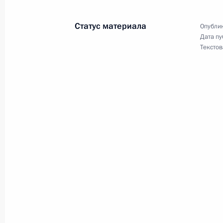
1 января 2018 года, 12:40
Статус материала
Опублик
Дата пу
Текстов
Подписан закон о тарифах на страх
и профессиональных заболеваний 
и 2020 годов
1 января 2018 года, 12:30
Внесены изменения в закон о Фон
коммунального хозяйства
1 января 2018 года, 12:20