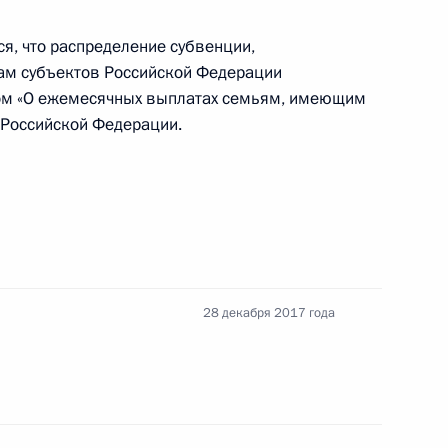
Жилищного кодекса
, что распределение субвенции,
ам субъектов Российской Федерации
ом «О ежемесячных выплатах семьям, имеющим
 Российской Федерации.
ем по утверждению перечня отдельных товаров,
вке средствами идентификации
м кредите
28 декабря 2017 года
нения, касающиеся управления жилищным