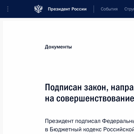
Президент России
События
Стру
Новости
Поручения Президента
Банк
Документы
Показа
Уточнены положения закона о закуп
Подписан закон, напр
юридических лиц
на совершенствование
1 января 2018 года, 14:30
Президент подписал Федеральн
Внесено изменение в статью 25 за
в Бюджетный кодекс Российской