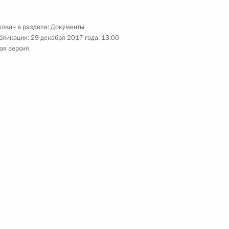
ован в разделе:
Документы
бликации:
29 декабря 2017 года, 13:00
ая версия
ование от несчастных случаев на производстве
на 2018 год и на плановый период 2019
де содействия реформированию жилищно-