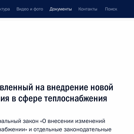
ктура
Видео и фото
Документы
Контакты
Поиск
 документов
Конституция России
июль, 2017
ть следующие материалы
ударственном оборонном заказе
авленный на внедрение новой
ия в сфере теплоснабжения
нения, касающиеся порядка направления
ральный закон «О внесении изменений
тему о государственных платежах
набжении» и отдельные законодательные