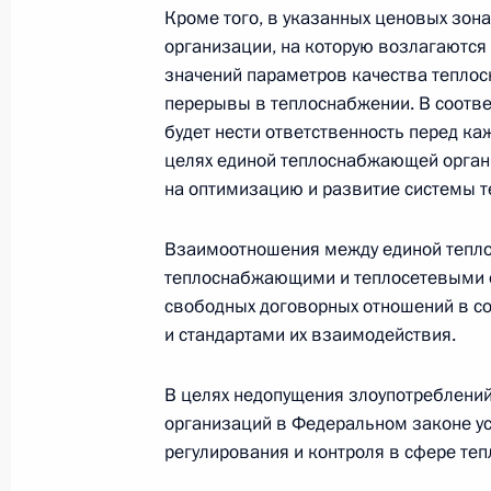
Кроме того, в указанных ценовых зон
организации, на которую возлагаются
В законодательство внесены измен
значений параметров качества тепло
к учредителям финансовых органи
перерывы в теплоснабжении. В соотв
будет нести ответственность перед ка
1 августа 2017 года, 09:35
целях единой теплоснабжающей орган
на оптимизацию и развитие системы 
В законодательство внесены измен
Взаимоотношения между единой тепл
массовой информации
теплоснабжающими и теплосетевыми о
свободных договорных отношений в с
1 августа 2017 года, 09:30
и стандартами их взаимодействия.
В целях недопущения злоупотреблени
Внесены изменения в Кодекс Росс
организаций в Федеральном законе у
правонарушениях
регулирования и контроля в сфере те
1 августа 2017 года, 09:25