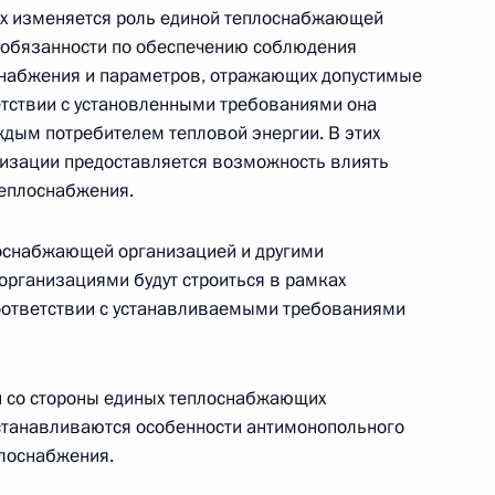
ах изменяется роль единой теплоснабжающей
 обязанности по обеспечению соблюдения
ения в части совершенствования требований
снабжения и параметров, отражающих допустимые
заций
етствии с установленными требованиями она
ждым потребителем тепловой энергии. В этих
изации предоставляется возможность влиять
теплоснабжения.
ения, касающиеся регистрации средств
оснабжающей организацией и другими
рганизациями будут строиться в рамках
оответствии с устанавливаемыми требованиями
й со стороны единых теплоснабжающих
ийской Федерации об административных
станавливаются особенности антимонопольного
плоснабжения.