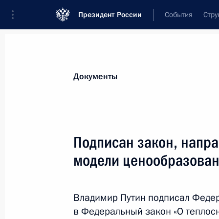
Президент России
События
Стру
Новости
Поручения Президента
Банк
Документы
Показа
Внесены изменения в закон о гос
Подписан закон, напр
1 августа 2017 года, 10:15
модели ценообразован
В законодательство внесены изме
Владимир Путин подписал Феде
информации в информационную сис
в Федеральный закон «О теплос