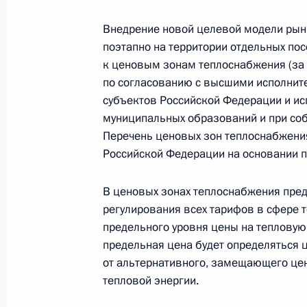
Внедрение новой целевой модели рынк
поэтапно на территории отдельных пос
Внесены изменения в Гражданский
к ценовым зонам теплоснабжения (за
по согласованию с высшими исполнит
1 августа 2017 года, 09:50
субъектов Российской Федерации и и
муниципальных образований и при со
Перечень ценовых зон теплоснабжени
В законодательство внесены измен
Российской Федерации на основании 
уволенных с военной службы
1 августа 2017 года, 09:45
В ценовых зонах теплоснабжения пред
регулирования всех тарифов в сфере 
предельного уровня цены на тепловую 
предельная цена будет определяться 
В законодательство внесены измен
от альтернативного, замещающего це
за незаконную продажу алкогольн
тепловой энергии.
1 августа 2017 года, 09:40