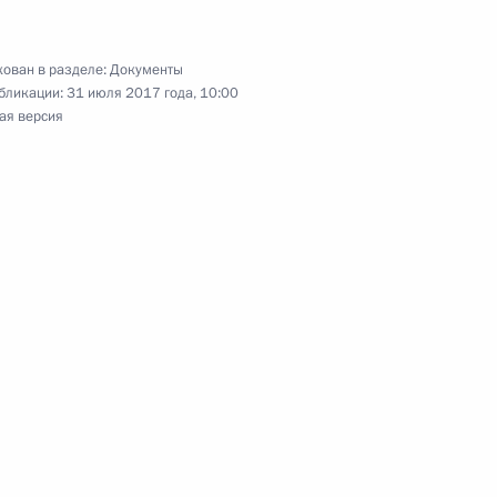
оженном регулировании в Российской
ован в разделе:
Документы
бликации:
31 июля 2017 года, 10:00
ая версия
итарно-эпидемиологическом благополучии
 ставки акцизов на подакцизные товары