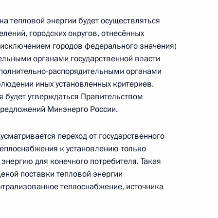
а тепловой энергии будет осуществляться
елений, городских округов, отнесённых
 процессуальный кодекс Российской Федерации
 исключением городов федерального значения)
ельными органами государственной власти
сполнительно-распорядительными органами
блюдении иных установленных критериев.
я будет утверждаться Правительством
ения, касающиеся занятости граждан,
предложений Минэнерго России.
усматривается переход от государственного
теплоснабжения к установлению только
энергию для конечного потребителя. Такая
ценой поставки тепловой энергии
ения, ужесточающие ответственность
нтрализованное теплоснабжение, источника
ой продукции