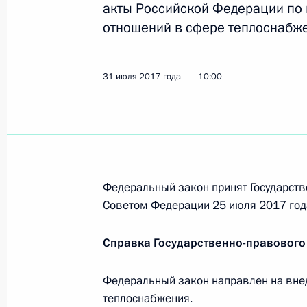
акты Российской Федерации по
1 августа 2017 года, 10:10
отношений в сфере теплоснабже
Подписан закон о ратификации ро
31 июля 2017 года
10:00
о сотрудничестве в области исполь
1 августа 2017 года, 10:05
В законодательство внесены измен
Федеральный закон принят Государств
информации хозяйственными обще
Советом Федерации 25 июля 2017 год
1 августа 2017 года, 10:00
Справка Государственно-правового
Подписан закон о поддержке орга
Федеральный закон направлен на вне
теплоснабжения.
1 августа 2017 года, 09:55