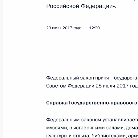
в которых могут размещаться госср
Российской Федерации».
31 июля 2017 года, 09:50
29 июля 2017 года
12:20
Внесены изменения в закон о госр
этилового спирта, алкогольной и 
31 июля 2017 года, 09:40
Федеральный закон принят Государств
Советом Федерации 25 июля 2017 год
Подписан закон, устанавливающей 
выдачу и получение избирательног
Справка Государственно-правового
31 июля 2017 года, 09:30
Федеральным законом устанавливается
музеями, выставочными залами, дома
Внесены изменения в статьи 31 и 
культуры и отдыха, библиотеками, ар