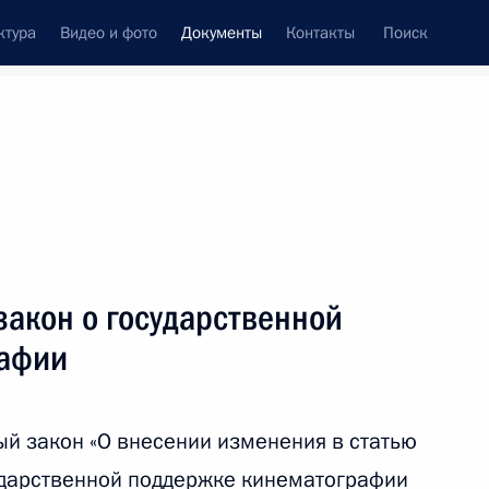
ктура
Видео и фото
Документы
Контакты
Поиск
 документов
Конституция России
июль, 2017
ть следующие материалы
 внедрение новой модели ценообразования
закон о государственной
рафии
й закон «О внесении изменения в статью
требований к кредитным организациям,
ударственной поддержке кинематографии