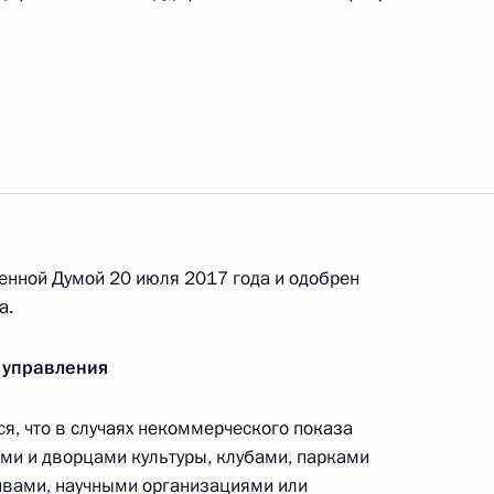
едства
егулировании производства и оборота
спиртосодержащей продукции
енной Думой 20 июля 2017 года и одобрен
а.
уголовную ответственность за незаконные
о бюллетеня
 управления
, что в случаях некоммерческого показа
ми и дворцами культуры, клубами, парками
37 закона об адвокатской деятельности
хивами, научными организациями или