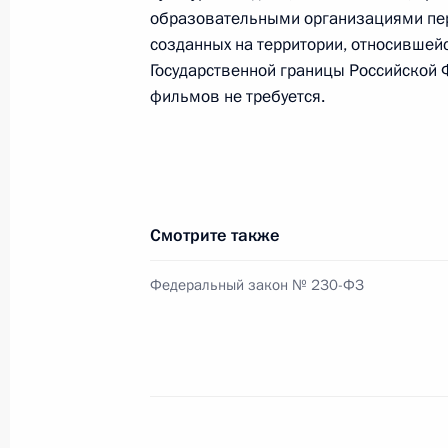
и адвокатуре
образовательными организациями пе
созданных на территории, относившейс
31 июля 2017 года, 09:10
Государственной границы Российской 
фильмов не требуется.
Внесены изменения в Уголовно-исп
об административном надзоре за 
свободы
31 июля 2017 года, 09:00
Смотрите также
Федеральный закон № 230-ФЗ
30 июля 2017 года, воскресенье
В Трудовой кодекс внесены измене
замещения руководящих должносте
30 июля 2017 года, 18:15