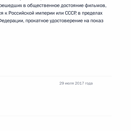
решедших в общественное достояние фильмов,
я к Российской империи или СССР, в пределах
Федерации, прокатное удостоверение на показ
олнительный кодекс и закон
лицами, освобождёнными из мест лишения
29 июля 2017 года
ния, устанавливающие предельный возраст для
й государственных медицинских организаций