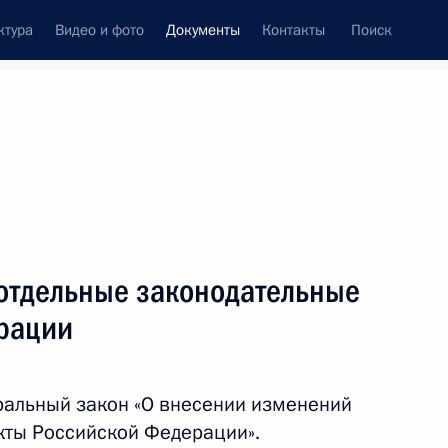
ктура
Видео и фото
Документы
Контакты
Поиск
 документов
Конституция России
апрель, 2017
ть следующие материалы
ской обязанности и закон об основах охраны
отдельные законодательные
рации
ральный закон «О внесении изменений
кты Российской Федерации».