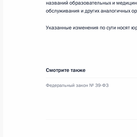
названий образовательных и медицин
обслуживания и других аналогичных о
2 апреля 2017 года, воскресенье
Указанные изменения по сути носят юр
Протокол заседания Совета по стр
проектам
2 апреля 2017 года, 18:00
Смотрите также
30 марта 2017 года, четверг
Федеральный закон № 39-ФЗ
Подписан Указ о призыве на военн
30 марта 2017 года, 09:30
29 марта 2017 года, среда