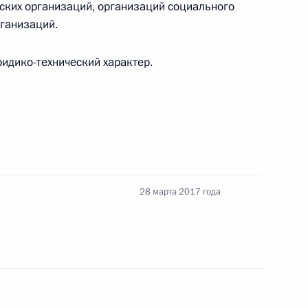
ских организаций, организаций социального
рганизаций.
идико-технический характер.
атегическому развитию и приоритетным
28 марта 2017 года
ую службу