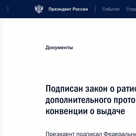
Президент России
События
Стру
Новости
Поручения Президента
Банк
Документы
Показа
Подписан закон, направленный на
Подписан закон о рат
принятия решений в области госуд
дополнительного прото
28 марта 2017 года, 14:30
конвенции о выдаче
Внесены изменения в закон об ор
Президент подписал Федеральны