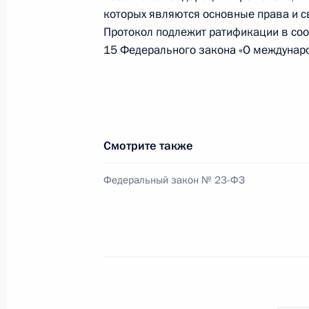
20 марта 2017 года, понедельник
которых являются основные права и с
Протокол подлежит ратификации в соотв
Дмитрий Аристов назначен директ
15 Федерального закона «О междунаро
главным судебным приставом
20 марта 2017 года, 11:00
Утверждён состав Общественной па
Смотрите также
20 марта 2017 года, 09:00
Федеральный закон № 23-ФЗ
17 марта 2017 года, пятница
Валерий Радаев назначен временн
Саратовской области
17 марта 2017 года, 13:50