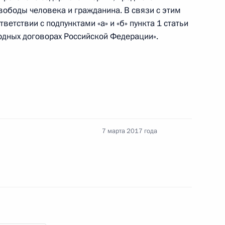
вободы человека и гражданина. В связи с этим
етствии с подпунктами «а» и «б» пункта 1 статьи
ором Федеральной службы судебных приставов –
дных договорах Российской Федерации».
латы
7 марта 2017 года
о исполняющим обязанности губернатора