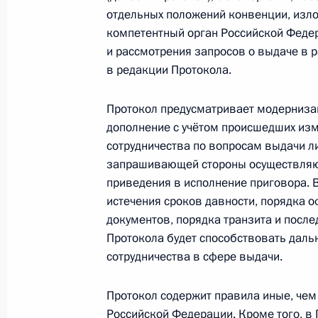
отдельных положений конвенции, изл
28 марта 2017 года, 14:00
компетентный орган Российской Федер
и рассмотрения запросов о выдаче в 
в редакции Протокола.
22 марта 2017 года, среда
Президент представил кандидатуру
Протокол предусматривает модерниза
дополнение с учётом происшедших из
на должность Председателя Центра
сотрудничества по вопросам выдачи л
22 марта 2017 года, 15:45
запрашивающей стороны осуществляют
приведения в исполнение приговора. 
истечения сроков давности, порядка 
Объявлены лауреаты премий Презид
документов, порядка транзита и посл
и за произведения для детей и юн
Протокола будет способствовать дал
сотрудничества в сфере выдачи.
22 марта 2017 года, 14:00
Протокол содержит правила иные, че
Российской Федерации. Кроме того, в