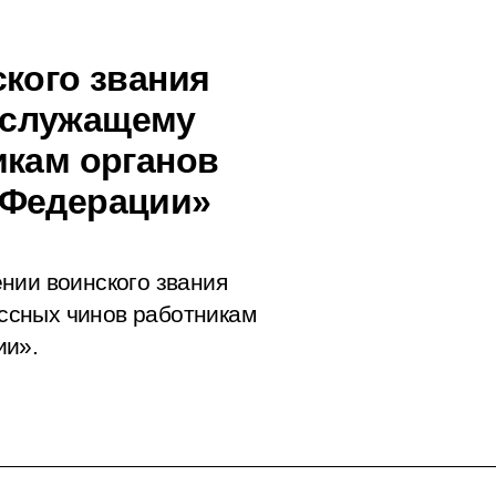
ского звания
ослужащему
икам органов
 Федерации»
нии воинского звания
ссных чинов работникам
ии».