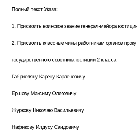
Полный текст Указа:
1. Присвоить воинское звание генерал-майора юстиц
2. Присвоить классные чины работникам органов прок
государственного советника юстиции 2 класса
Габриеляну Карену Карленовичу
Ершову Максиму Олеговичу
Журкову Николаю Васильевичу
Нафикову Илдусу Саидовичу