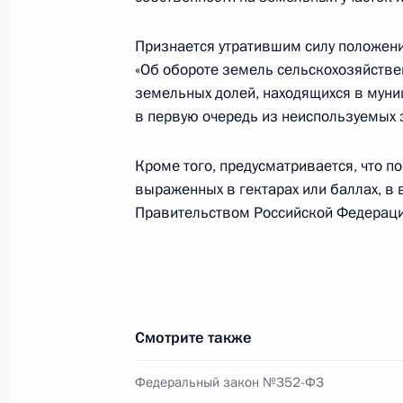
4 июля 2016 года, 23:55
Признается утратившим силу положени
«Об обороте земель сельскохозяйстве
земельных долей, находящихся в муни
Подписан закон, направленный на 
в первую очередь из неиспользуемых 
4 июля 2016 года, 23:50
Кроме того, предусматривается, что 
выраженных в гектарах или баллах, в
Правительством Российской Федераци
Внесено изменение в Устав автомо
электрического транспорта
4 июля 2016 года, 23:45
Смотрите также
Внесены изменения в статьи 41 и 
Федеральный закон №352-ФЗ
4 июля 2016 года, 23:40