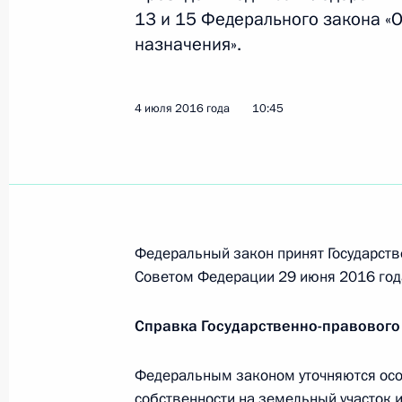
7 июля 2016 года, четверг
13 и 15 Федерального закона «
назначения».
Подписан закон, усиливающий угол
террористической и экстремистско
4 июля 2016 года
7 июля 2016 года, 13:15
10:45
Подписан закон, направленный на
в сфере противодействия террориз
7 июля 2016 года, 13:15
Федеральный закон принят Государств
Советом Федерации 29 июня 2016 год
Справка Государственно-правового
4 июля 2016 года, понедельник
Внесены изменения в закон об обр
Федеральным законом уточняются осо
итоговой аттестации и приёма на 
собственности на земельный участок 