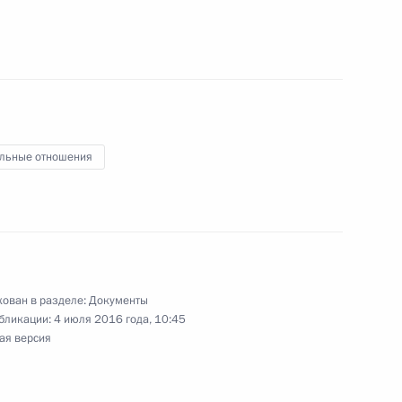
й правовое регулирование отношений в области
боловства
льные отношения
 января 2017 года территорий опережающего
ия в моногородах и расширении территорий,
ладивосток
ован в разделе:
Документы
бликации:
4 июля 2016 года, 10:45
ая версия
о кодекса в части вопросов планировки