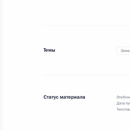
Подписан закон, совершенствующи
прибрежного и промышленного ры
4 июля 2016 года, 23:35
Темы
Земе
Подписаны законы о создании с 1
социально-экономического развит
относящихся к свободному порту В
4 июля 2016 года, 23:30
Статус материала
Опублик
Дата пу
Текстов
Уточнены нормы Градостроительног
территории