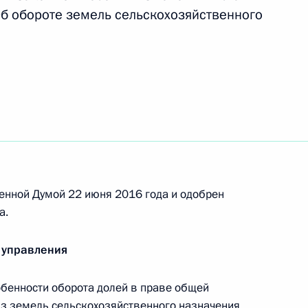
Об обороте земель сельскохозяйственного
овную ответственность за преступления
й направленности
 совершенствование правового регулирования
му
енной Думой 22 июня 2016 года и одобрен
а.
 управления
азовании в части проведения государственной
бенности оборота долей в праве общей
обучение в образовательные организации
из земель сельскохозяйственного назначения.