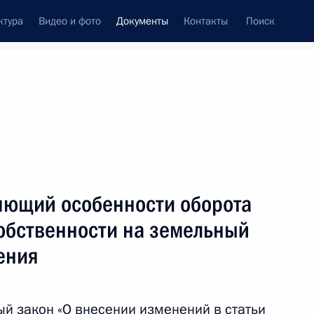
ктура
Видео и фото
Документы
Контакты
Поиск
 документов
Конституция России
июль, 2016
ть следующие материалы
няющий особенности оборота
ратификации российско-абхазского соглашения
собственности на земельный
ск
ения
й закон «О внесении изменений в статьи