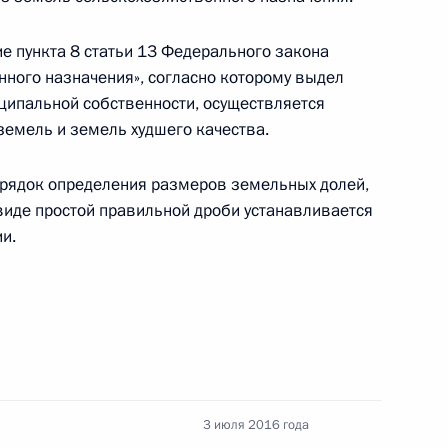
е пункта 8 статьи 13 Федерального закона
нного назначения», согласно которому выдел
ципальной собственности, осуществляется
снижение смертности населения от ДТП
земель и земель худшего качества.
порядок определения размеров земельных долей,
 виде простой правильной дроби устанавливается
и.
бильного и городского наземного
84–8 закона об акционерных обществах
3 июля 2016 года