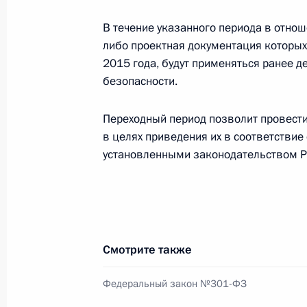
4 июля 2016 года, 23:55
В течение указанного периода в отно
либо проектная документация которых
2015 года, будут применяться ранее 
Подписан закон, направленный на 
безопасности.
4 июля 2016 года, 23:50
Переходный период позволит провест
в целях приведения их в соответствие
установленными законодательством Р
Внесено изменение в Устав автомо
электрического транспорта
4 июля 2016 года, 23:45
Смотрите также
Внесены изменения в статьи 41 и 
Федеральный закон №301-ФЗ
4 июля 2016 года, 23:40