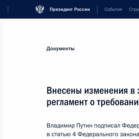
Президент России
События
Стру
Новости
Поручения Президента
Банк
Документы
Показа
15 июля 2016 года, пятница
Внесены изменения в 
В Госдуму внесён законопроект о 
регламент о требован
об Объединённой группировке вой
15 июля 2016 года, 12:00
Владимир Путин подписал Феде
в статью 4 Федерального закона