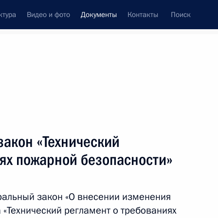
ктура
Видео и фото
Документы
Контакты
Поиск
 документов
Конституция России
июль, 2016
ть следующие материалы
закон «Технический
ратификации российско-абхазского соглашения
иях пожарной безопасности»
ск
ральный закон «О внесении изменения
 «Технический регламент о требованиях