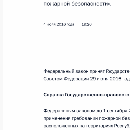
пожарной безопасности».
7 июля 2016 года, четверг
Подписан закон, усиливающий угол
террористической и экстремистско
4 июля 2016 года
19:20
7 июля 2016 года, 13:15
Подписан закон, направленный на
в сфере противодействия террориз
Федеральный закон принят Государств
Советом Федерации 29 июня 2016 год
7 июля 2016 года, 13:15
Справка Государственно-правового
4 июля 2016 года, понедельник
Федеральным законом до 1 сентября 
применения требований пожарной без
Внесены изменения в закон об обр
расположенных на территориях Респуб
итоговой аттестации и приёма на 