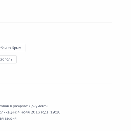
й правовое регулирование отношений в области
боловства
ублика Крым
стополь
 января 2017 года территорий опережающего
ия в моногородах и расширении территорий,
ладивосток
ован в разделе:
Документы
бликации:
4 июля 2016 года, 19:20
о кодекса в части вопросов планировки
ая версия