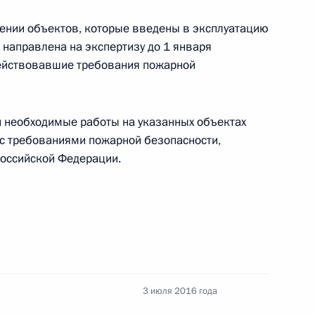
шении объектов, которые введены в эксплуатацию
 направлена на экспертизу до 1 января
действовавшие требования пожарной
снижение смертности населения от ДТП
и необходимые работы на указанных объектах
 с требованиями пожарной безопасности,
оссийской Федерации.
бильного и городского наземного
84–8 закона об акционерных обществах
3 июля 2016 года