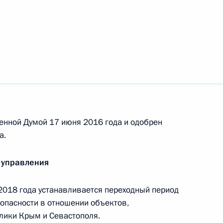
овную ответственность за преступления
й направленности
 совершенствование правового регулирования
му
енной Думой 17 июня 2016 года и одобрен
а.
 управления
2018 года устанавливается переходный период
опасности в отношении объектов,
азовании в части проведения государственной
лики Крым и Севастополя.
обучение в образовательные организации