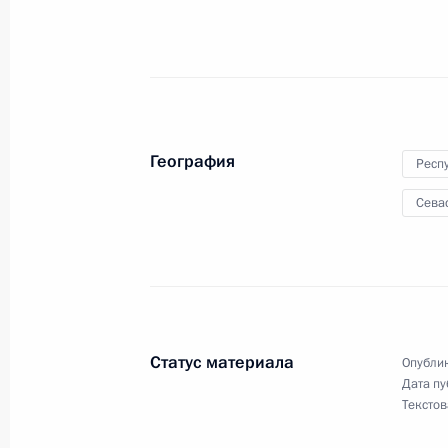
Подписан закон, совершенствующи
прибрежного и промышленного ры
4 июля 2016 года, 23:35
География
Респ
Сева
Подписаны законы о создании с 1
социально-экономического развит
относящихся к свободному порту В
4 июля 2016 года, 23:30
Статус материала
Опублик
Дата пу
Уточнены нормы Градостроительног
Текстов
территории