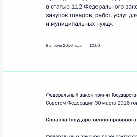
в статью 112 Федерального зако
6 апреля 2016 года, 12:00
закупок товаров, работ, услуг д
и муниципальных нужд».
Распоряжение о государственной п
неправительственных организаций
6 апреля 2016 года
10:00
6 апреля 2016 года, 10:30
Внесены изменения в Налоговый к
6 апреля 2016 года, 10:15
Федеральный закон принят Государств
Советом Федерации 30 марта 2016 го
Справка Государственно-правового
Внесены изменения в закон о сре
6 апреля 2016 года, 10:10
Федеральным законом переносится ср