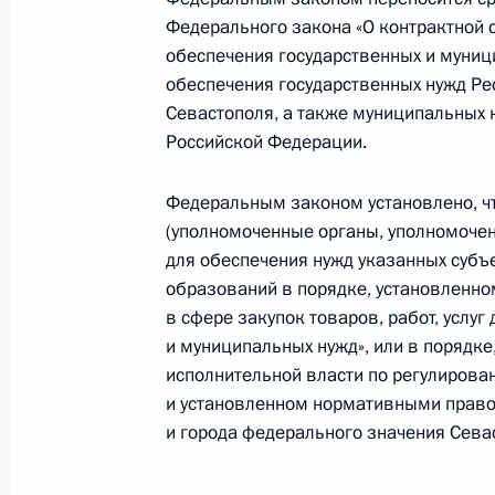
Федерального закона «О контрактной с
обеспечения государственных и муниц
Внесены изменения в закон о там
обеспечения государственных нужд Ре
Севастополя, а также муниципальных 
6 апреля 2016 года, 10:10
Российской Федерации.
Федеральным законом установлено, чт
Внесены изменения в закон о конт
(уполномоченные органы, уполномочен
обеспечения государственных и му
для обеспечения нужд указанных суб
образований в порядке, установленн
6 апреля 2016 года, 10:00
в сфере закупок товаров, работ, услуг
и муниципальных нужд», или в порядк
исполнительной власти по регулирова
В Налоговый кодекс внесены изме
и установленном нормативными право
администрирования акцизов
и города федерального значения Сева
6 апреля 2016 года, 09:45