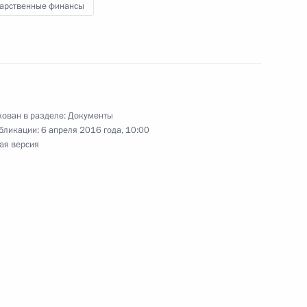
дарственные финансы
ектах культурного наследия народов России
истративного судопроизводства
ован в разделе:
Документы
бликации:
6 апреля 2016 года, 10:00
ая версия
аконодательные акты по вопросам