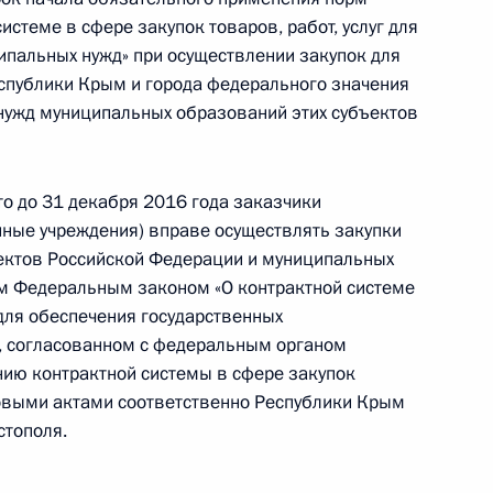
истеме в сфере закупок товаров, работ, услуг для
ипальных нужд» при осуществлении закупок для
оженном тарифе
спублики Крым и города федерального значения
нужд муниципальных образований этих субъектов
о до 31 декабря 2016 года заказчики
рактной системе в сфере закупок для
ные учреждения) вправе осуществлять закупки
ниципальных нужд в Крыму и Севастополе
ъектов Российской Федерации и муниципальных
ом Федеральным законом «О контрактной системе
 для обеспечения государственных
е, согласованном с федеральным органом
нию контрактной системы в сфере закупок
нения, направленные на совершенствование
выми актами соответственно Республики Крым
стополя.