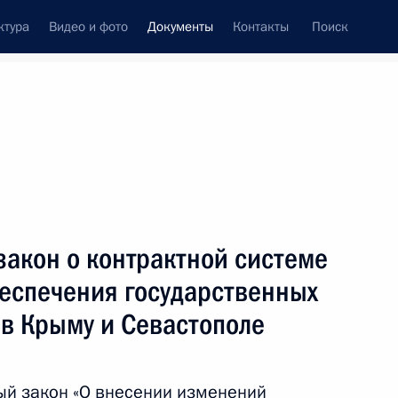
ктура
Видео и фото
Документы
Контакты
Поиск
 документов
Конституция России
апрель, 2016
ть следующие материалы
ю состава президиума Госсовета
закон о контрактной системе
беспечения государственных
в Крыму и Севастополе
История Отечества»
ый закон «О внесении изменений