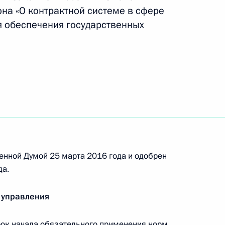
на «О контрактной системе в сфере
ля обеспечения государственных
оддержке ряда некоммерческих
одекс
енной Думой 25 марта 2016 года и одобрен
да.
 управления
дствах массовой информации
ок начала обязательного применения норм