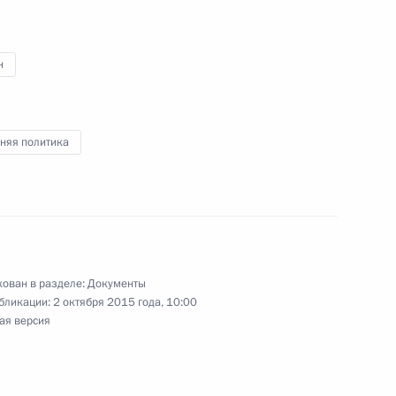
н
ащении полномочий Главы Республики Коми
няя политика
ожение об использовании Вооружённых Сил
ован в разделе:
Документы
бликации:
2 октября 2015 года, 10:00
ик
ая версия
тителем Министра юстиции