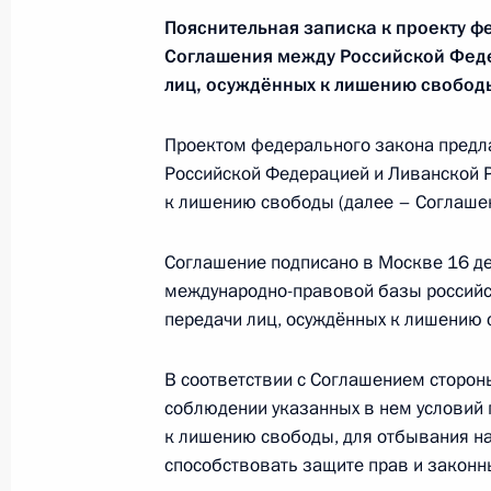
Пояснительная записка к проекту ф
Соглашения между Российской Феде
Подписан закон об исполнении фе
лиц, осуждённых к лишению свобод
6 октября 2015 года, 09:10
Проектом федерального закона предл
Российской Федерацией и Ливанской Р
Внесены изменения в закон о защ
к лишению свободы (далее – Соглашен
6 октября 2015 года, 09:00
Соглашение подписано в Москве 16 де
международно-правовой базы российс
передачи лиц, осуждённых к лишению 
Внесены изменения в закон о физи
6 октября 2015 года, 08:50
В соответствии с Соглашением сторон
соблюдении указанных в нем условий п
к лишению свободы, для отбывания нак
способствовать защите прав и законн
5 октября 2015 года, понедельник