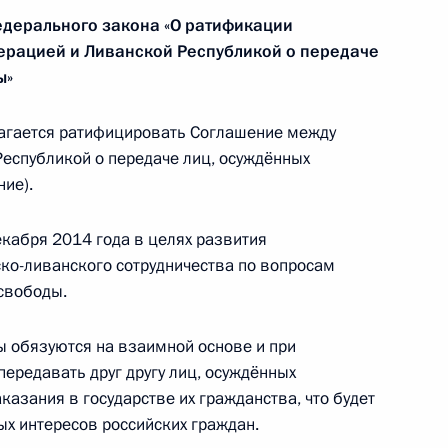
едерального закона «О ратификации
рацией и Ливанской Республикой о передаче
дерального бюджета за 2014 год
ы»
агается ратифицировать Соглашение между
еспубликой о передаче лиц, осуждённых
ите конкуренции
ие).
кабря 2014 года в целях развития
ко-ливанского сотрудничества по вопросам
свободы.
ческой культуре и спорте
ы обязуются на взаимной основе и при
ередавать друг другу лиц, осуждённых
азания в государстве их гражданства, что будет
ых интересов российских граждан.