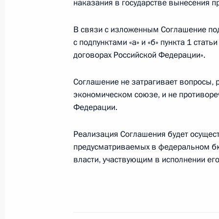
наказания в государстве вынесения п
В Госдуму на ратификацию внесен
В связи с изложенным Соглашение по
о передаче лиц, осуждённых к лиш
с подпунктами «а» и «б» пункта 1 ста
договорах Российской Федерации».
2 октября 2015 года, 10:00
Соглашение не затрагивает вопросы,
экономическом союзе, и не противор
30 сентября 2015 года, среда
Федерации.
Подписан Указ о призыве на военн
Реализация Соглашения будет осущест
30 сентября 2015 года, 22:00
предусматриваемых в федеральном б
власти, участвующим в исполнении ег
Сергей Гапликов назначен времен
Коми
30 сентября 2015 года, 21:30