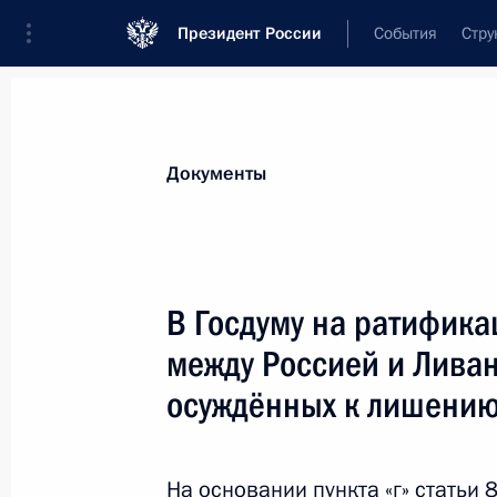
Президент России
События
Стру
Новости
Поручения Президента
Банк
Документы
Показа
Подписан закон об исполнении бю
В Госдуму на ратифик
медицинского страхования за 2014
между Россией и Ливан
6 октября 2015 года, 18:15
осуждённых к лишению
Подписан закон об исполнении бю
На основании пункта «г» статьи