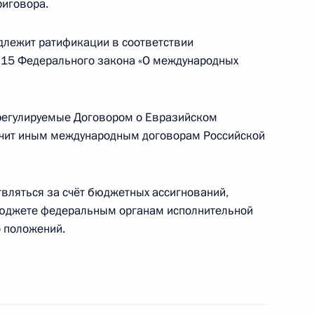
риговора.
о Соглашение между Россией и Ливаном
длежит ратификации в соответствии
ению свободы
тьи 15 Федерального закона «О международных
 регулируемые Договором о Евразийском
ечит иным международным договорам Российской
ую службу
вляться за счёт бюджетных ассигнований,
юджете федеральным органам исполнительной
о положений.
но исполняющим обязанности главы Республики