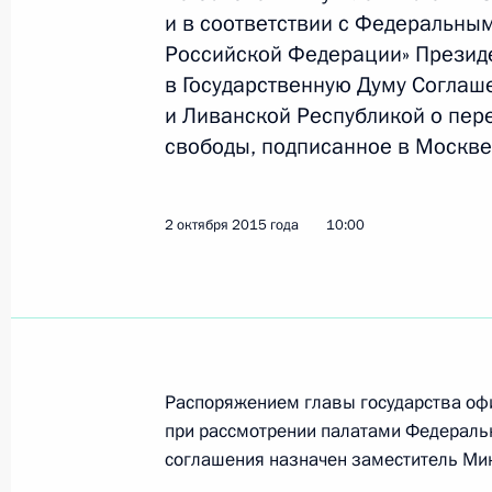
за 2014 год
и в соответствии с Федеральны
6 октября 2015 года, 18:10
Российской Федерации» Презид
в Государственную Думу Согла
и Ливанской Республикой о пер
Подписан закон об исполнении бю
свободы, подписанное в Москве
6 октября 2015 года, 18:00
2 октября 2015 года
10:00
Внесены изменения в статью 217 в
6 октября 2015 года, 09:30
Распоряжением главы государства оф
Внесены изменения в Земельный к
при рассмотрении палатами Федераль
6 октября 2015 года, 09:20
соглашения назначен заместитель Ми