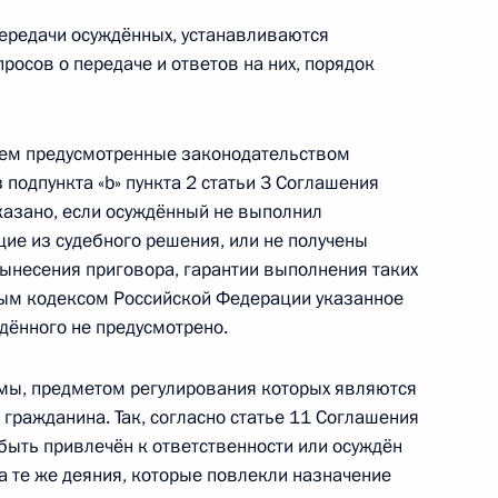
жности заместителя руководителя
ередачи осуждённых, устанавливаются
Содружества Независимых Государств
осов о передаче и ответов на них, порядок
чем предусмотренные законодательством
 подпункта «b» пункта 2 статьи 3 Соглашения
тказано, если осуждённый не выполнил
е из судебного решения, или не получены
Договор между Россией и Южной Осетией
вынесения приговора, гарантии выполнения таких
делам
ным кодексом Российской Федерации указанное
дённого не предусмотрено.
рмы, предметом регулирования которых являются
гражданина. Так, согласно статье 11 Соглашения
Договор между Россией и Аргентиной о выдаче
быть привлечён к ответственности или осуждён
а те же деяния, которые повлекли назначение