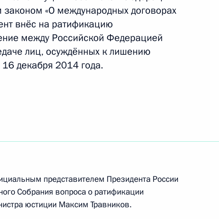
м законом «О международных договорах
ент внёс на ратификацию
шение между Российской Федерацией
едаче лиц, осуждённых к лишению
джета Пенсионного фонда за 2014 год
 16 декабря 2014 года.
торой части Налогового кодекса
ициальным представителем Президента России
одекс
ного Собрания вопроса о ратификации
нистра юстиции Максим Травников.