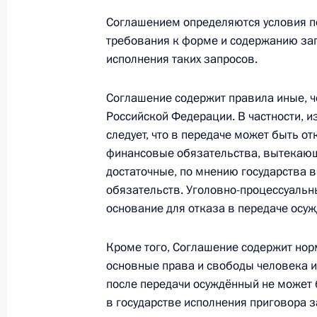
Дмитрий Квитко освобожден от дол
Соглашением определяются условия п
Федерального агентства по делам 
требования к форме и содержанию запр
исполнения таких запросов.
5 октября 2015 года, 20:00
Соглашение содержит правила иные, 
Российской Федерации. В частности, из
2 октября 2015 года, пятница
следует, что в передаче может быть о
финансовые обязательства, вытекающи
В Госдуму на ратификацию внесён 
достаточные, по мнению государства 
о правовой помощи по уголовным 
обязательств. Уголовно-процессуаль
2 октября 2015 года, 12:10
основание для отказа в передаче осуж
Кроме того, Соглашение содержит но
основные права и свободы человека и 
В Госдуму на ратификацию внесён 
после передачи осуждённый не может 
2 октября 2015 года, 12:00
в государстве исполнения приговора з