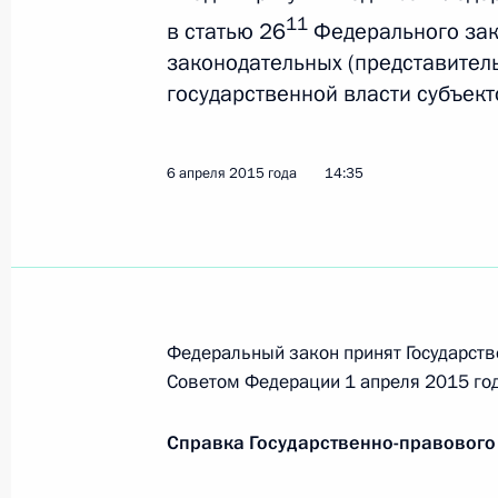
на 2015 год и на плановый период
11
в статью 26
Федерального зак
20 апреля 2015 года, 14:15
законодательных (представител
государственной власти субъек
Подписан закон о единовременной 
6 апреля 2015 года
14:35
20 апреля 2015 года, 14:10
Внесены изменения в закон о фед
период 2016 и 2017 годов
20 апреля 2015 года, 14:00
Федеральный закон принят Государств
Советом Федерации 1 апреля 2015 год
Справка Государственно-правового
16 апреля 2015 года, четверг