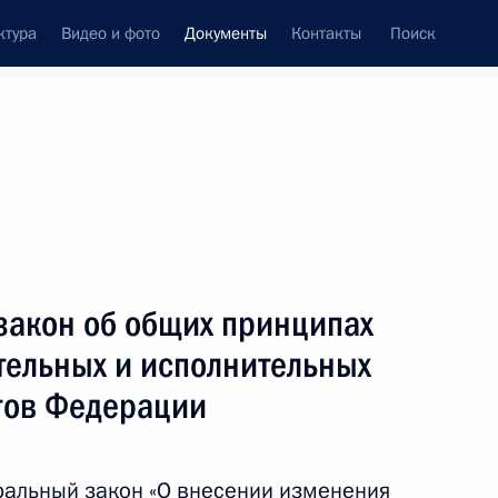
ктура
Видео и фото
Документы
Контакты
Поиск
 документов
Конституция России
апрель, 2015
ть следующие материалы
жете фонда обязательного медицинского
закон об общих принципах
тельных и исполнительных
ктов Федерации
жете фонда социального страхования
ральный закон «О внесении изменения