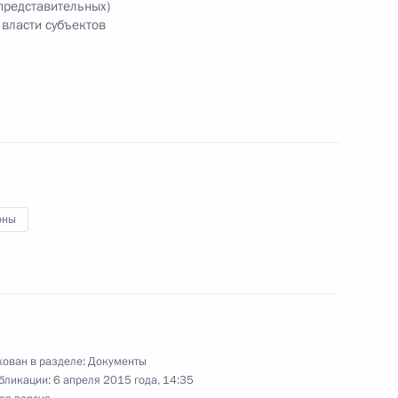
представительных)
 власти субъектов
 Госдуму проект постановления об объявлении
роект о внесении изменений в Федеральный
ные законодательные акты
оны
та по модернизации экономики
и
ован в разделе:
Документы
бликации:
6 апреля 2015 года, 14:35