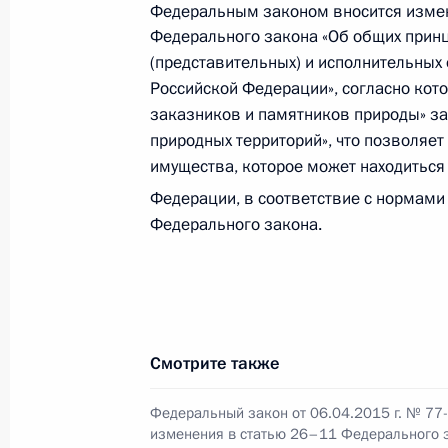
Указ об исполняющем обязанности
Федеральным законом вносится изменен
Федерального закона «Об общих прин
16 апреля 2015 года, 20:20
(представительных) и исполнительных 
Российской Федерации», согласно кот
заказников и памятников природы» з
13 апреля 2015 года, понедельник
природных территорий», что позволяе
имущества, которое может находиться
Внесено изменение в Указ о мера
Безопасности ООН №1929
Федерации, в соответствие с нормами 
Федерального закона.
13 апреля 2015 года, 15:35
9 апреля 2015 года, четверг
Смотрите также
Кадровые изменения в структуре М
9 апреля 2015 года, 20:00
Федеральный закон от 06.04.2015 г. № 77
изменения в статью 26–11 Федерального 