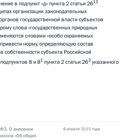
 Губернатора Кемеровской области
11
ие в подпункт «д» пункта 2 статьи 26
ципах организации законодательных
органов государственной власти субъектов
орому слова «государственных природных
аменяются словами «особо охраняемых
т привести норму, определяющую состав
 в собственности субъекта Российской
х по выполнению резолюции Совета
1
3
подпунктов 8 и 8
пункта 2 статьи 26
указанного
ВД России
-ФЗ. О внесении
6 апреля 2015 года
закона «Об общих