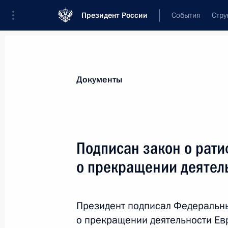
Президент России
События
Стру
Новости
Поручения Президента
Банк
Документы
Показа
13 февраля 2015 года, пятница
Подписан закон о рат
Внесены изменения в закон об эко
о прекращении деятел
13 февраля 2015 года, 14:00
Президент подписал Федеральн
о прекращении деятельности Ев
Подписан закон, уточняющий огран