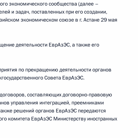
местах принудительного содержания
ого экономического сообщества (далее –
лей и задач, поставленных при его создании,
зийском экономическом союзе в г. Астане 29 мая
а формирование эффективно функционирующего
ение деятельности ЕврАзЭС, а также его
кции и развитие его инфраструктуры
приятия по прекращению деятельности органов
государственного Совета ЕврАзЭС.
обеспечение технической и технологической
ой техники
договоров, составляющих договорно-правовую
анов управления интеграцией, преемниками
 также решений органов ЕврАзЭС передаются
ного комитета ЕврАзЭС Министерству иностранных
равового регулирования отношений в области