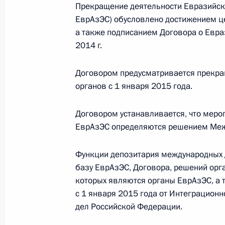
за обеспечением прав человека в 
Прекращение деятельности Евразийск
13 февраля 2015 года, 10:40
ЕврАзЭС) обусловлено достижением це
а также подписанием Договора о Евра
2014 г.
Подписан закон, направленный н
Договором предусматривается прекращ
рынка сельскохозяйственной проду
органов с 1 января 2015 года.
13 февраля 2015 года, 10:30
Договором устанавливается, что меро
ЕврАзЭС определяются решением Меж
Подписан закон, направленный на 
модернизации сельскохозяйственн
Функции депозитария международных 
базу ЕврАзЭС, Договора, решений орг
13 февраля 2015 года, 10:20
которых являются органы ЕврАзЭС, а
с 1 января 2015 года от Интеграцион
дел Российской Федерации.
Подписан закон об особенностях п