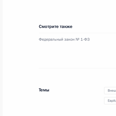
культуры и туризма в Крыму и Сева
13 февраля 2015 года, 10:10
Смотрите также
Внесены изменения в закон об об
Федеральный закон № 1-ФЗ
13 февраля 2015 года, 10:00
12 февраля 2015 года, четверг
Внесены изменения в состав Комис
12 февраля 2015 года, 09:50
Темы
Внеш
ЕврА
9 февраля 2015 года, понедельник