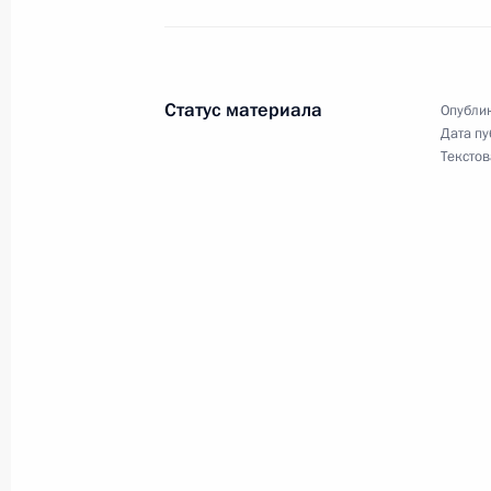
Подписан Указ о присуждении прем
9 февраля 2015 года, 17:10
Статус материала
Опублик
Дата пу
Текстов
5 февраля 2015 года, четверг
Кадровые изменения в ряде федера
5 февраля 2015 года, 14:30
4 февраля 2015 года, среда
Подписан закон о ратификации Дог
осуждённых к лишению свободы
4 февраля 2015 года, 13:50