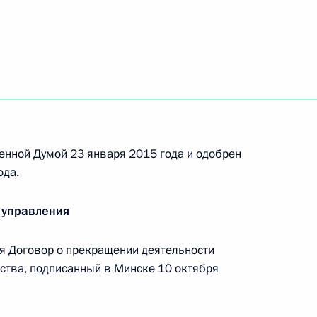
ращения контракта о прохождении службы
дминистративных правонарушениях
енной Думой 23 января 2015 года и одобрен
ода.
ения, направленные на повышение уровня
 управления
 Договор о прекращении деятельности
ства, подписанный в Минске 10 октября
 расширение общественного контроля