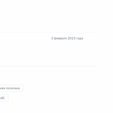
стополе
ороне
3 февраля 2015 года
сии по экспортному контролю
няя политика
зЭС