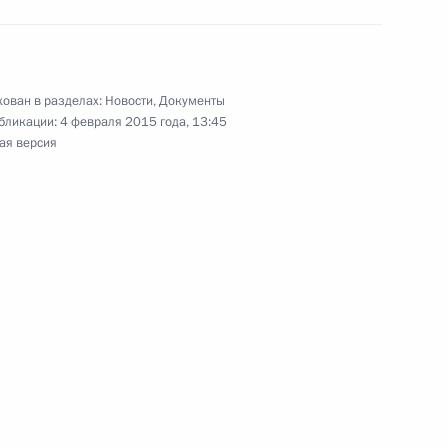
ий Президента для молодых учёных за 2014 год
ован в разделах:
Новости
,
Документы
бликации:
4 февраля 2015 года, 13:45
ая версия
льных государственных органов
овора между Россией и Индией о передаче лиц,