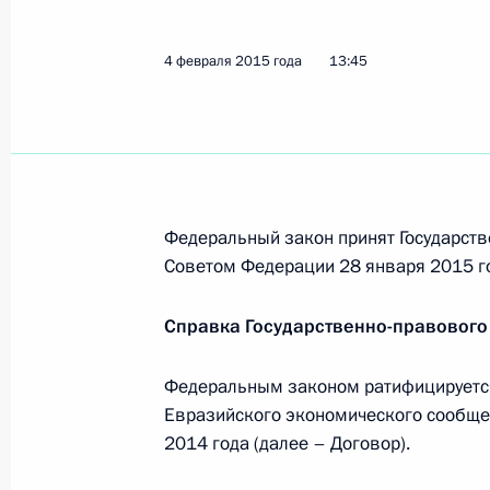
внутренних дел, и основания прек
13 февраля 2015 года, 13:00
4 февраля 2015 года
13:45
Внесены изменения в Кодекс об а
13 февраля 2015 года, 12:50
Федеральный закон принят Государств
Советом Федерации 28 января 2015 г
В закон о полиции внесены измен
соцзащиты работников полиции
Справка Государственно-правового
13 февраля 2015 года, 10:50
Федеральным законом ратифицируется
Евразийского экономического сообще
2014 года (далее – Договор).
Подписан закон, направленный на