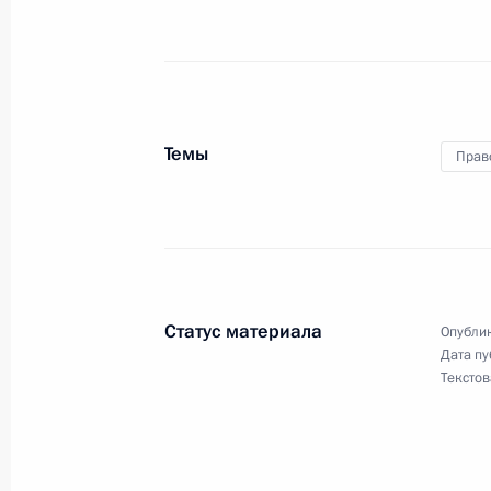
Подписан закон, направленный на
в субъекты Федерации
23 декабря 2014 года, 13:50
Темы
Прав
Внесены изменения в закон об арб
23 декабря 2014 года, 13:40
Внесены изменения в закон о реф
Статус материала
Опублик
23 декабря 2014 года, 13:30
Дата пу
Текстов
В Госдуму на ратификацию внесён 
о союзничестве и стратегическом п