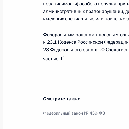
независимости) особого порядка прив
административных правонарушений, де
имеющих специальные или воинские з
24 декабря 2014 года, среда
Федеральным законом внесены уточняющ
Утверждены Основы государственно
и 23.1 Кодекса Российской Федерации
24 декабря 2014 года, 14:15
28 Федерального закона «О Следстве
1
частью 1
.
23 декабря 2014 года, вторник
В Госдуму на ратификацию внесён 
Евразийского экономического соо
Смотрите также
23 декабря 2014 года, 16:40
Федеральный закон № 439-ФЗ