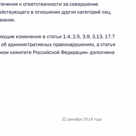
лечения к ответственности за совершение
йствующего в отношении других категорий лиц,
вания.
ие изменения в статьи 1.4, 2.5, 3.9, 3.13, 17.7
й культурной политики
 об административных правонарушениях, а статья
нном комитете Российской Федерации» дополнена
Договор о прекращении деятельности
бщества
22 декабря 2014 года