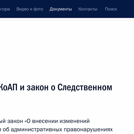
ктура
Видео и фото
Документы
Контакты
Поиск
 документов
Конституция России
декабрь, 2014
ть следующие материалы
одекс
КоАП и закон о Следственном
ию Военной доктрины
ый закон «О внесении изменений
и об административных правонарушениях