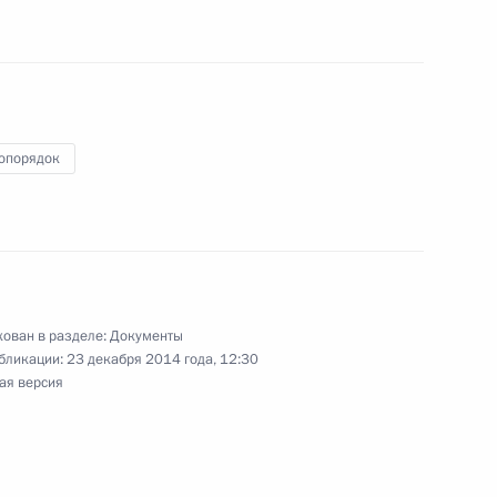
 стимулирование притока рабочей силы
опорядок
итражных судах
ерендуме
ован в разделе:
Документы
бликации:
23 декабря 2014 года, 12:30
ая версия
Договор между Россией и Абхазией
артнёрстве