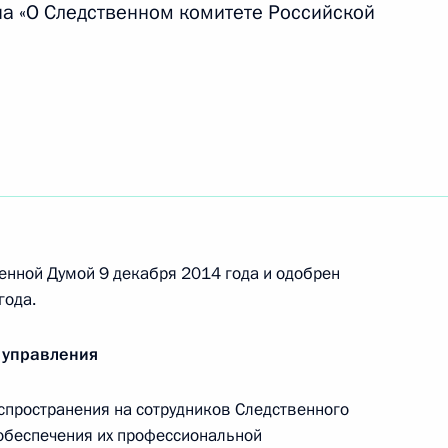
на «О Следственном комитете Российской
ратификации Соглашения о порядке защиты
и осуществлении Евразийской экономической
ю за соблюдением единых правил конкуренции
 из резервного фонда Президента
енной Думой 9 декабря 2014 года и одобрен
года.
 управления
ора о присоединении Киргизии к Договору
юзе
спространения на сотрудников Следственного
обеспечения их профессиональной