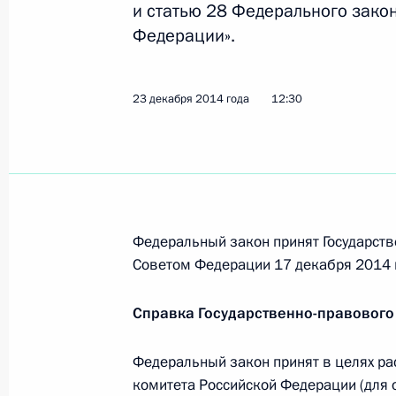
и статью 28 Федерального зако
Федерации».
В Госдуму внесён законопроект о 
конфиденциальной информации пр
23 декабря 2014 года
12:30
комиссией полномочий по контрол
26 декабря 2014 года, 15:15
Распоряжение о выделении средств
Федеральный закон принят Государств
26 декабря 2014 года, 15:10
Советом Федерации 17 декабря 2014 
Справка Государственно-правового
Распоряжение о подписании Догов
о Евразийском экономическом со
Федеральный закон принят в целях ра
комитета Российской Федерации (для 
26 декабря 2014 года, 15:00