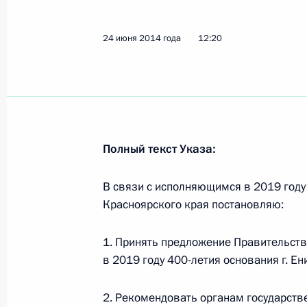
2015 и 2016 годов
30 июня 2014 года, 15:00
24 июня 2014 года
12:20
28 июня 2014 года, суббота
Указ о праздновании 100-летия с
28 июня 2014 года, 11:00
Полный текст Указа:
В связи с исполняющимся в 2019 году
26 июня 2014 года, четверг
Красноярского края постановляю:
Указ о федеральных ядерных орган
1. Принять предложение Правительст
26 июня 2014 года, 12:00
в 2019 году 400-летия основания г. Е
2. Рекомендовать органам государств