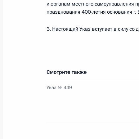
и органам местного самоуправления п
24 июня 2014 года, вторник
празднования 400-летия основания г. 
В Совет Федерации внесено предл
об использовании Вооружённых Си
3. Настоящий Указ вступает в силу со 
24 июня 2014 года, 14:05
Утверждена форма справки о доход
Смотрите также
государственные должности
24 июня 2014 года, 13:40
Указ № 449
Внесены изменения в некоторые ак
коррупции
24 июня 2014 года, 13:30