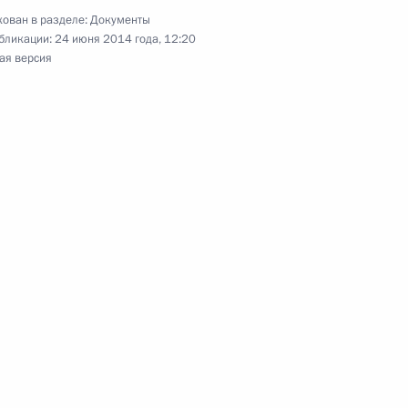
ован в разделе:
Документы
бликации:
24 июня 2014 года, 12:20
ая версия
нования города Енисейска
ра между Россией и Абхазией о передаче для
нных к лишению свободы
 дня рождения Александра Невского