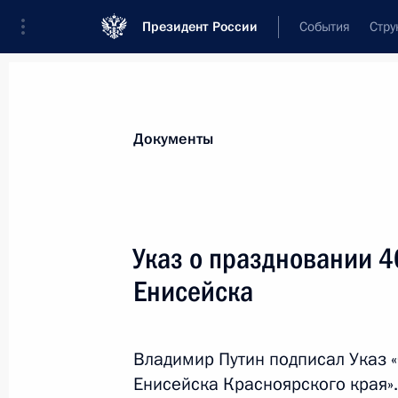
Президент России
События
Стру
Новости
Поручения Президента
Банк
Документы
Показа
Подписан закон об особенностях 
Указ о праздновании 4
с иностранными гражданами и юр
Енисейска
30 июня 2014 года, 15:10
Владимир Путин подписал Указ «
Внесены изменения в федеральный
Енисейска Красноярского края».