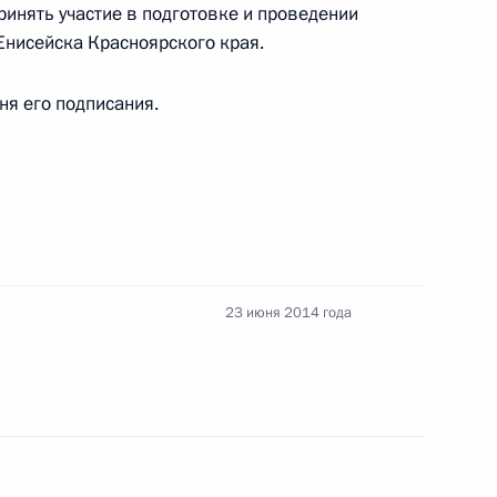
ринять участие в подготовке и проведении
Енисейска Красноярского края.
ожение об отмене постановления
л России на территории Украины
дня его подписания.
ах, расходах и имуществе лиц, замещающих
23 июня 2014 года
ты Президента по вопросам противодействия