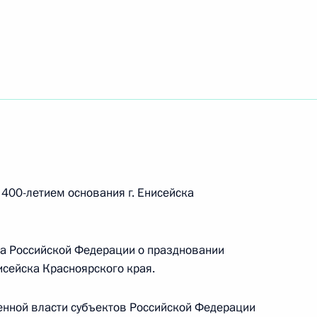
о дня рождения Александра Солженицына
 400-летием основания г. Енисейска
изациях
ва Российской Федерации о праздновании
нисейска Красноярского края.
енной власти субъектов Российской Федерации