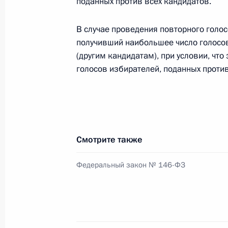
поданных против всех кандидатов.
5 июня 2014 года, 13:00
В случае проведения повторного голо
получивший наибольшее число голосов
4 июня 2014 года, среда
(другим кандидатам), при условии, чт
голосов избирателей, поданных против
Внесены изменения в закон об арб
4 июня 2014 года, 20:10
Указ об открытом акционерном об
Смотрите также
4 июня 2014 года, 20:00
Федеральный закон № 146-ФЗ
Указ о награждении иностранных 
4 июня 2014 года, 19:40