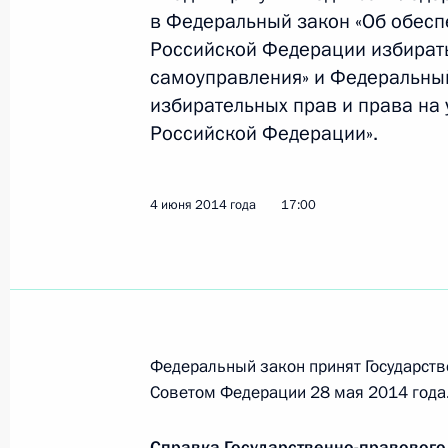
Представлены кандидатуры для наз
в Федеральный закон «Об обесп
и заместителя председателя Апелл
Российской Федерации избирать
12 июня 2014 года, 15:20
самоуправления» и Федеральный
избирательных прав и права на
Российской Федерации».
В Госдуму внесён проект закона о
законодательные акты по вопросу 
4 июня 2014 года
17:00
12 июня 2014 года, 15:00
9 июня 2014 года, понедельник
Дмитрий Квитко назначен заместит
Федеральный закон принят Государств
по делам СНГ
Советом Федерации 28 мая 2014 года
9 июня 2014 года, 14:50
Справка Государственно-правового