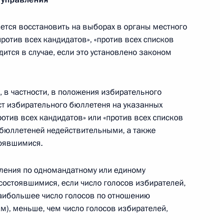
о русскому языку
тся восстановить на выборах в органы местного
отив всех кандидатов», «против всех списков
дится в случае, если это установлено законом
 в частности, в положения избирательного
т избирательного бюллетеня на указанных
натора Самарской области Николая
ротив всех кандидатов» или «против всех списков
х бюллетеней недействительными, а также
оявшимися.
ления по одномандатному или единому
состоявшимися, если число голосов избирателей,
аибольшее число голосов по отношению
лномочий губернатора Санкт-Петербурга
ам), меньше, чем число голосов избирателей,