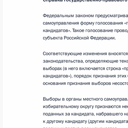
Образован Совет при Президенте п
Федеральным законом предусматривае
самоуправления форму голосования «пр
9 июня 2014 года, 14:45
кандидатов». Такое голосование прово
субъекта Российской Федерации.
6 июня 2014 года, пятница
Соответствующие изменения вносятся,
законодательства, определяющие текс
Принята досрочная отставка губер
выборах (в него включается строка «п
Меркушкина
кандидатов»), порядок признания эти
6 июня 2014 года, 13:30
основания признания выборов несост
Выборы в органы местного самоуправ
избирательному округу признаются не
5 июня 2014 года, четверг
поданных за кандидата, набравшего н
Указ о досрочном прекращении по
к другому кандидату (другим кандидат