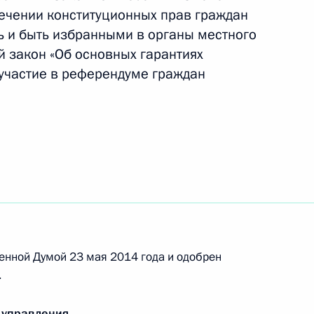
начения на должности председателя
ечении конституционных прав граждан
яционной коллегии Верховного Суда
 и быть избранными в органы местного
 закон «Об основных гарантиях
 участие в референдуме граждан
 внесении изменений в отдельные
финансовой отчётности политических партий
елем руководителя Федерального агентства
енной Думой 23 мая 2014 года и одобрен
.
 управления