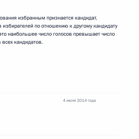
сования избранным признается кандидат,
 избирателей по отношению к другому кандидату
о это наибольшее число голосов превышает число
 всех кандидатов.
итражных судах
ществе «Гознак»
4 июня 2014 года
граждан