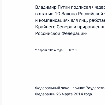
11 апреля 2014 года, 15:00
Владимир Путин подписал Феде
в статью 10 Закона Российской
и компенсациях для лиц, работ
Крайнего Севера и приравненных
10 апреля 2014 года, четверг
Российской Федерации».
Об освобождении от должности и 
и сотрудников ряда федеральных г
2 апреля 2014 года
16:10
10 апреля 2014 года, 16:00
9 апреля 2014 года, среда
Продлены сроки службы ряду сотр
Федеральный закон принят Государств
9 апреля 2014 года, 12:15
Федерации 26 марта 2014 года.