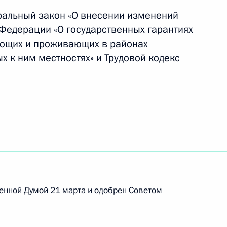
ральный закон «О внесении изменений
 Федерации «О государственных гарантиях
ающих и проживающих в районах
 к ним местностях» и Трудовой кодекс
назначении на должность военнослужащих
осорганов
удников МВД и МЧС
енной Думой 21 марта и одобрен Советом