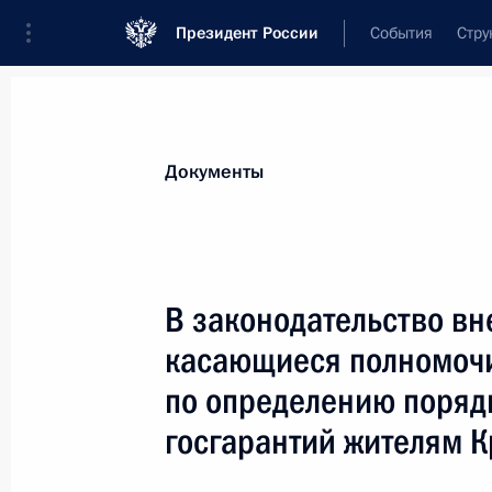
Президент России
События
Стру
Новости
Поручения Президента
Банк
Документы
Показа
11 апреля 2014 года, пятница
В законодательство в
Антон Кобяков назначен советник
касающиеся полномочи
11 апреля 2014 года, 19:45
по определению поряд
госгарантий жителям 
Указ о Национальном плане проти