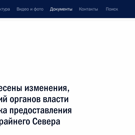
ктура
Видео и фото
Документы
Контакты
Поиск
 документов
Конституция России
апрель, 2014
ть следующие материалы
несены изменения,
ом Президента
й органов власти
ка предоставления
Крайнего Севера
водействия коррупции на 2014–2015 годы