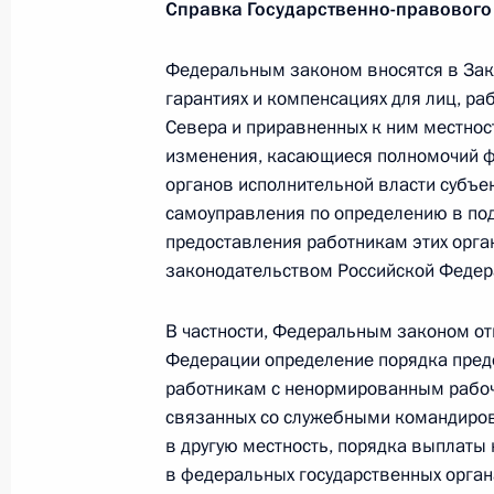
Справка Государственно-правового
Осуществлена ротация состава пре
Федеральным законом вносятся в Зак
9 апреля 2014 года, 12:05
гарантиях и компенсациях для лиц, р
Севера и приравненных к ним местнос
изменения, касающиеся полномочий ф
Внесено изменение в Положение о 
органов исполнительной власти субъе
самоуправления по определению в по
9 апреля 2014 года, 12:00
предоставления работникам этих орга
законодательством Российской Федер
7 апреля 2014 года, понедельник
В частности, Федеральным законом от
Федерации определение порядка пред
Подписан указ, регулирующий пост
работникам с ненормированным рабоч
за оборотом наркотиков
связанных со служебными командиров
7 апреля 2014 года, 17:20
в другую местность, порядка выплаты
в федеральных государственных орган