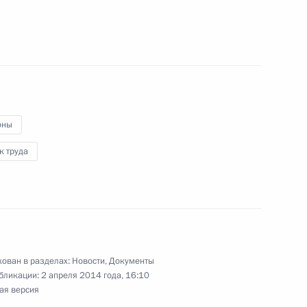
правлений для оценки эффективности
альных органов исполнительной власти
й ведения предпринимательской деятельности
оны
0-летия образования Якутской АССР
к труда
ован в разделах:
Новости
,
Документы
ГИБДД и органах предварительного следствия
бликации:
2 апреля 2014 года, 16:10
ая версия