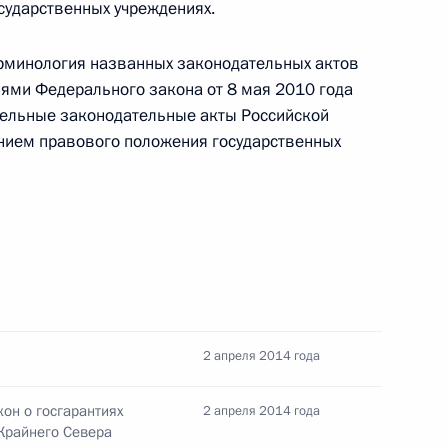
сударственных учреждениях.
Договор между Россией и Арменией о развитии
ва
рминология названных законодательных актов
иями Федерального закона от 8 мая 2010 года
дельные законодательные акты Российской
нием правового положения государственных
венной фельдъегерской службе
оянным представителем России при
йственной организации Объединённых Наций
2 апреля 2014 года
программе ООН
кон о госгарантиях
2 апреля 2014 года
 Крайнего Севера