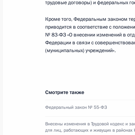
трудовые договоры) и федеральных го
На ратификацию в Госдуму внесён 
военно-технического сотрудничест
Кроме того, Федеральным законом те
приводится в соответствие с положен
7 апреля 2014 года, 17:10
№ 83-ФЗ «О внесении изменений в от
Федерации в связи с совершенствова
(муниципальных) учреждений».
Утверждено положение о Государст
7 апреля 2014 года, 17:00
Смотрите также
Александр Горбань назначен Пост
Продовольственной и сельскохозя
Федеральный закон № 55-ФЗ
и Всемирной продовольственной 
7 апреля 2014 года, 16:50
Внесены изменения в Трудовой кодекс и за
для лиц, работающих и живущих в районах