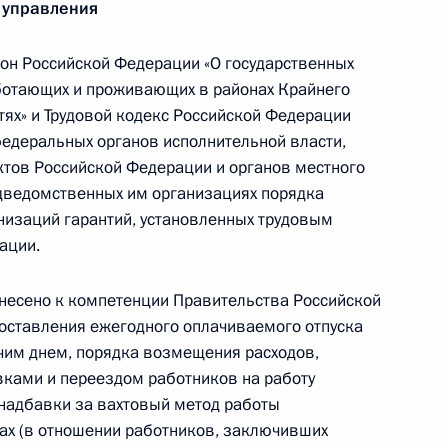
 управления
зидиума Госсовета
он Российской Федерации «О государственных
аботающих и проживающих в районах Крайнего
тях» и Трудовой кодекс Российской Федерации
едеральных органов исполнительной власти,
Госсовете
ктов Российской Федерации и органов местного
дведомственных им организациях порядка
низаций гарантий, установленных трудовым
ации.
несено к компетенции Правительства Российской
оставления ежегодного оплачиваемого отпуска
упление на службу в органы по контролю
им днем, порядка возмещения расходов,
ками и переездом работников на работу
 надбавки за вахтовый метод работы
ах (в отношении работников, заключивших