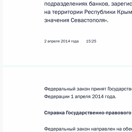
подразделениях банков, зареги
11 апреля 2014 года, 15:00
на территории Республики Крым
значения Севастополя».
10 апреля 2014 года, четверг
2 апреля 2014 года
15:25
Об освобождении от должности и 
и сотрудников ряда федеральных г
10 апреля 2014 года, 16:00
Федеральный закон принят Государств
9 апреля 2014 года, среда
Федерации 1 апреля 2014 года.
Продлены сроки службы ряду сотр
Справка Государственно-правового
9 апреля 2014 года, 12:15
Федеральный закон направлен на обе