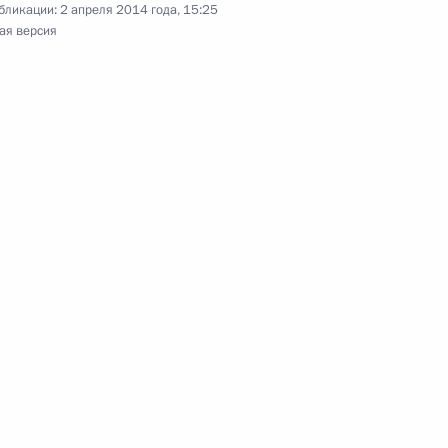
бликации:
2 апреля 2014 года, 15:25
ая версия
аны и учреждения прокуратуры на территориях
у по оказанию содействия добровольному
проживающих за рубежом
еральном бюджете на 2014 год и на плановый