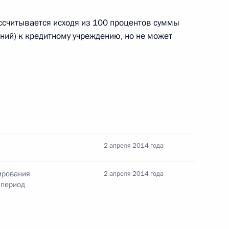
Договор между Россией и Арменией о развитии
считывается исходя из 100 процентов суммы
ва
ий) к кредитному учреждению, но не может
венной фельдъегерской службе
2 апреля 2014 года
оянным представителем России при
йственной организации Объединённых Наций
ирования
2 апреля 2014 года
 период
программе ООН