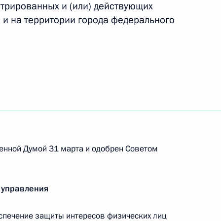
стрированных и (или) действующих
 и на территории города федерального
назначении на должность военнослужащих
осорганов
енной Думой 31 марта и одобрен Советом
удников МВД и МЧС
 управления
спечение защиты интересов физических лиц