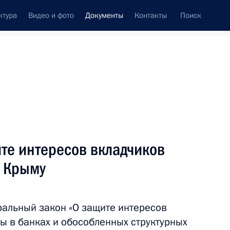
ктура
Видео и фото
Документы
Контакты
Поиск
 документов
Конституция России
апрель, 2014
ть следующие материалы
те интересов вкладчиков
ом Президента
в Крыму
альный закон «О защите интересов
ы в банках и обособленных структурных
водействия коррупции на 2014–2015 годы