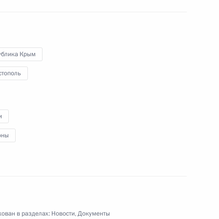
правлений для оценки эффективности
альных органов исполнительной власти
й ведения предпринимательской деятельности
ублика Крым
стополь
0-летия образования Якутской АССР
и
оны
ГИБДД и органах предварительного следствия
ован в разделах:
Новости
,
Документы