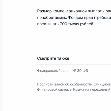
На ратификацию в Госдуму внесён 
Размер компенсационной выплаты рас
военно-технического сотрудничест
приобретаемых Фондом прав (требован
превышать 700 тысяч рублей.
7 апреля 2014 года, 17:10
Утверждено положение о Государст
7 апреля 2014 года, 17:00
Смотрите также
Федеральный закон № 39-ФЗ
Александр Горбань назначен Пост
Продовольственной и сельскохозя
Подписан закон об особенностях функцион
финансовой системы Крыма на переходный
и Всемирной продовольственной 
7 апреля 2014 года, 16:50