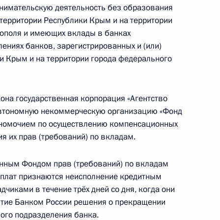
инимательскую деятельность без образования
зидиума Госсовета
территории Республики Крым и на территории
тополя и имеющих вклады в банках
ениях банков, зарегистрированных и (или)
и Крым и на территории города федерального
Госсовете
она государственная корпорация «Агентство
автономную некоммерческую организацию «Фонд
лномочием по осуществлению компенсационных
я их прав (требований) по вкладам.
упление на службу в органы по контролю
нным Фондом прав (требований) по вкладам
плат признаются неисполнение кредитным
чиками в течение трёх дней со дня, когда они
ятие Банком России решения о прекращении
ного подразделения банка.