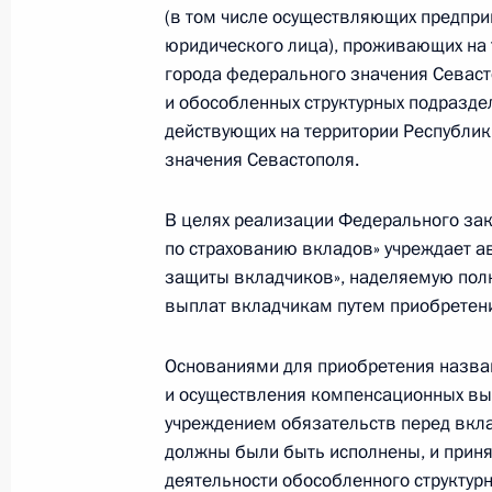
(в том числе осуществляющих предпр
Осуществлена ротация состава пре
юридического лица), проживающих на 
города федерального значения Севас
9 апреля 2014 года, 12:05
и обособленных структурных подраздел
действующих на территории Республик
значения Севастополя.
Внесено изменение в Положение о 
9 апреля 2014 года, 12:00
В целях реализации Федерального зак
по страхованию вкладов» учреждает 
защиты вкладчиков», наделяемую по
выплат вкладчикам путем приобретени
7 апреля 2014 года, понедельник
Подписан указ, регулирующий пост
Основаниями для приобретения назва
за оборотом наркотиков
и осуществления компенсационных вы
учреждением обязательств перед вклад
7 апреля 2014 года, 17:20
должны были быть исполнены, и прин
деятельности обособленного структур