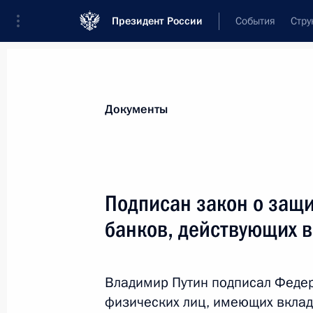
Президент России
События
Стру
Новости
Поручения Президента
Банк
Документы
Показа
11 апреля 2014 года, пятница
Подписан закон о защи
Антон Кобяков назначен советник
банков, действующих 
11 апреля 2014 года, 19:45
Владимир Путин подписал Федер
физических лиц, имеющих вклад
Указ о Национальном плане проти