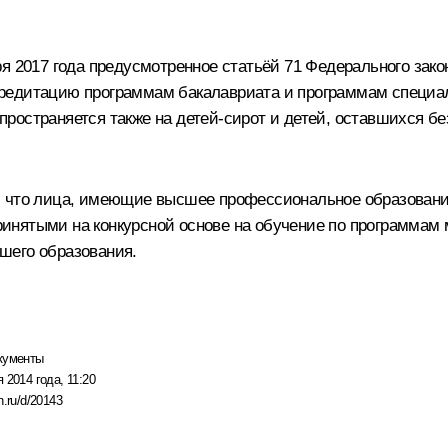
ря 2017 года предусмотренное статьёй 71 Федерального зак
редитацию программам бакалавриата и программам специал
остраняется также на детей-сирот и детей, оставшихся без
я, что лица, имеющие высшее профессиональное образован
нятыми на конкурсной основе на обучение по программам м
шего образования.
кументы
 2014 года, 11:20
n.ru/d/20143