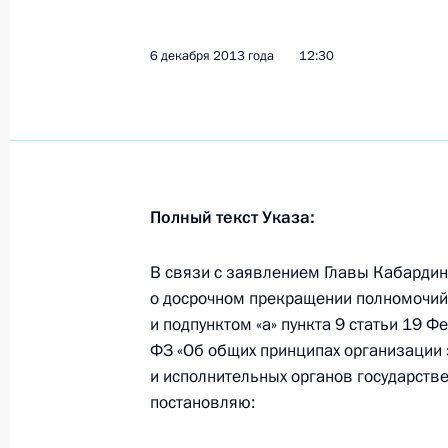
Учреждено Постоянное представите
6 декабря 2013 года
12:30
10 декабря 2013 года, 12:00
9 декабря 2013 года, понедельник
В Госдуму внесён на рассмотрение
Полный текст Указа:
в связи с 20-летием принятия Конс
9 декабря 2013 года, 19:50
В связи с заявлением Главы Кабардин
о досрочном прекращении полномочий и
и подпунктом «а» пункта 9 статьи 19 Ф
ФЗ «Об общих принципах организации 
О гендиректоре международного ин
и исполнительных органов государств
9 декабря 2013 года, 10:55
постановляю: