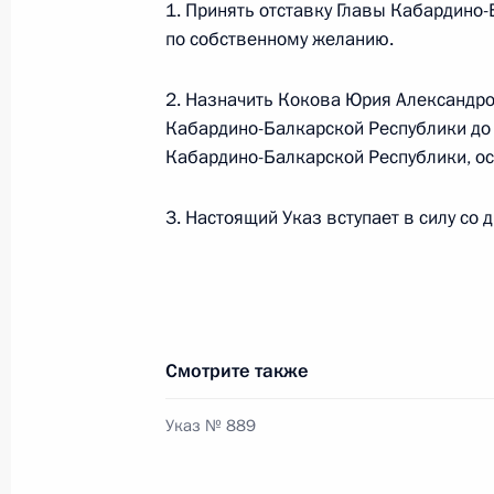
1. Принять отставку Главы Кабардино
Указ о мерах по повышению эффект
по собственному желанию.
9 декабря 2013 года, 10:50
2. Назначить Кокова Юрия Александр
Кабардино-Балкарской Республики до 
Кабардино-Балкарской Республики, ос
6 декабря 2013 года, пятница
3. Настоящий Указ вступает в силу со 
Сергей Вахруков назначен помощн
6 декабря 2013 года, 17:30
Указ о досрочном прекращении по
Смотрите также
Республики
Указ № 889
6 декабря 2013 года, 12:30