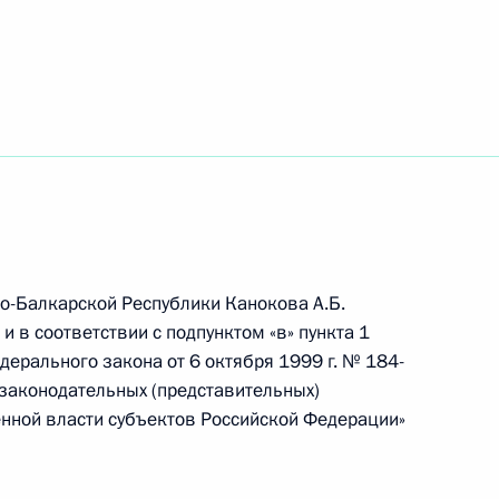
льство России при ВТО
 проект постановления об объявлении амнистии
титуции России
о-Балкарской Республики Канокова А.Б.
 в соответствии с подпунктом «в» пункта 1
едерального закона от 6 октября 1999 г. № 184-
законодательных (представительных)
формагентства «Россия сегодня»
енной власти субъектов Российской Федерации»