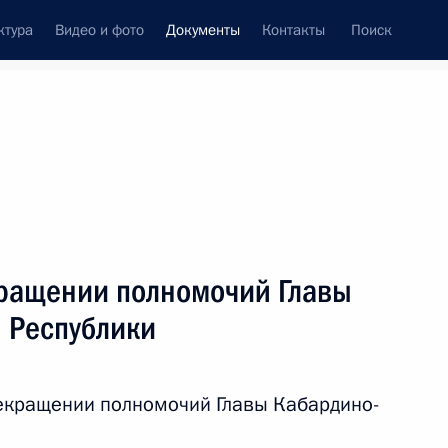
ктура
Видео и фото
Документы
Контакты
Поиск
 документов
Конституция России
декабрь, 2013
ть следующие материалы
кращении полномочий Главы
телем Секретаря Совета Безопасности
 Республики
екращении полномочий Главы Кабардино-