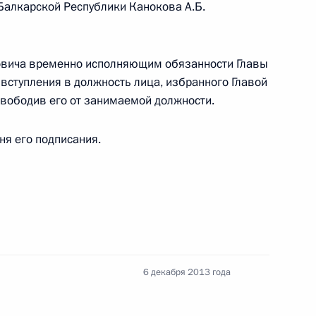
-Балкарской Республики Канокова А.Б.
ивности деятельности государственных СМИ
овича временно исполняющим обязанности Главы
вступления в должность лица, избранного Главой
вободив его от занимаемой должности.
дня его подписания.
иком Секретаря Совета Безопасности
лномочий Главы Кабардино-Балкарской
6 декабря 2013 года