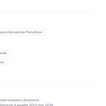
органов, на транспортные средства которых
рдино-Балкарская Республика
лужба
оны
нения, касающиеся выбора гражданами
я
ован в разделе:
Документы
бликации:
6 декабря 2013 года, 12:30