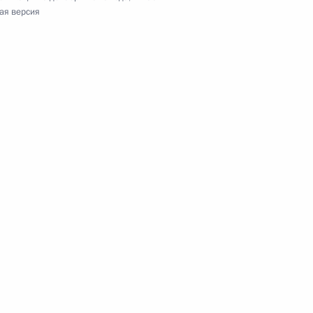
оличество судебных участков в Саратовской
ая версия
еральном бюджете на 2013 год и на плановый
зательном соцстраховании от несчастных
болеваний