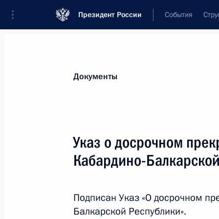
Президент России
События
Стру
Новости
Поручения Президента
Банк
Документы
Показа
14 декабря 2013 года, суббота
Указ о досрочном пре
Сергей Буравлев назначен замести
Кабардино-Балкарской
14 декабря 2013 года, 16:00
Подписан Указ «О досрочном пр
Балкарской Республики».
10 декабря 2013 года, вторник