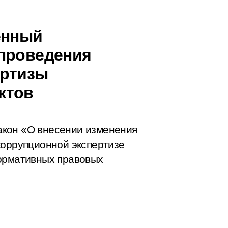
енный
 проведения
ертизы
ктов
акон «О внесении изменения
коррупционной экспертизе
нормативных правовых