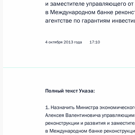
ведения бухгалтерского учёта»
и заместителе управляющего о
22 октября 2013 года, 10:25
в Международном банке реконс
агентстве по гарантиям инвести
Внесены изменения в КоАП, направ
4 октября 2013 года
17:10
за незаконное пользование водны
22 октября 2013 года, 10:20
Внесены изменения в КоАП, усилив
Полный текст Указа:
природоохранных правил на особо
22 октября 2013 года, 10:15
1. Назначить Министра экономическо
Алексея Валентиновича управляющим 
реконструкции и развития и заместит
21 октября 2013 года, понедельни
в Международном банке реконструкции