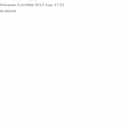
бликации:
4 октября 2013 года, 17:10
ая версия
рисутствия в составе ряда районных судов
н от должности помощника Секретаря Совета
граждан об избирательных объединениях,
ах