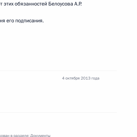
т этих обязанностей Белоусова А.Р.
нения, устанавливающие порядок ознакомления
дня его подписания.
атьи Уголовно-процессуального кодекса
4 октября 2013 года
декс
очным представителем России при ОДКБ
ован в разделе:
Документы