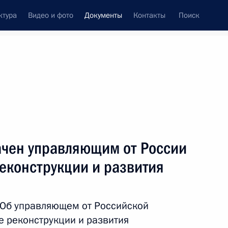
ктура
Видео и фото
Документы
Контакты
Поиск
 документов
Конституция России
октябрь, 2013
ть следующие материалы
 оптимизацию порядка проведения
ачен управляющим от России
рмативных правовых актов
еконструкции и развития
«Об управляющем от Российской
ющие понятие «грубое нарушение правил
 реконструкции и развития