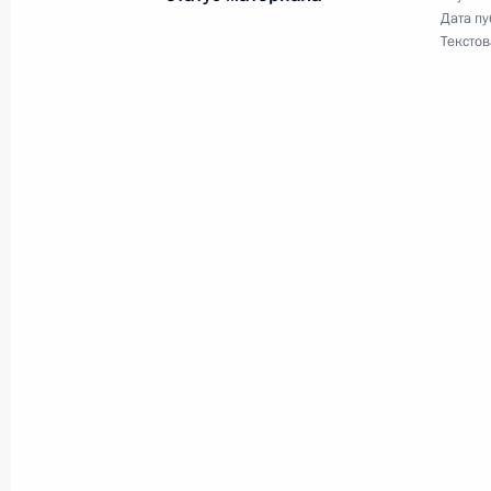
Дата пу
21 октября 2013 года, 18:40
Текстов
Образованы постоянные судебные п
Камчатского края
21 октября 2013 года, 18:35
Владимир Завершинский освобождё
Безопасности
21 октября 2013 года, 18:30
Уточнён порядок информирования 
имеющих право на участие в выбор