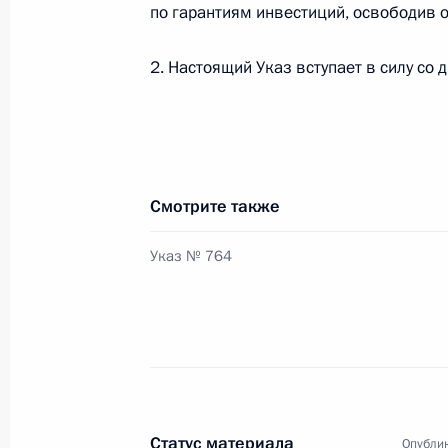
по гарантиям инвестиций, освободив о
В законодательство внесены изме
с особым мнением судьи
2. Настоящий Указ вступает в силу со 
21 октября 2013 года, 19:20
Внесены изменения в отдельные ст
Смотрите также
21 октября 2013 года, 19:10
Указ № 764
Внесены изменения в Уголовный ко
21 октября 2013 года, 19:00
Виктор Васильев назначен Полном
Статус материала
Опублик