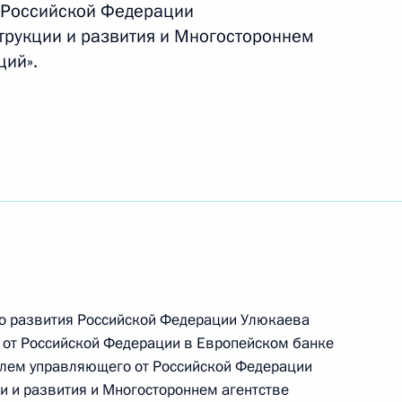
т Российской Федерации
трукции и развития и Многостороннем
ций».
ленные на усиление ответственности
м объектом
ающие ответственность за нарушение
 охраняемых природных территориях
го развития Российской Федерации Улюкаева
от Российской Федерации в Европейском банке
елем управляющего от Российской Федерации
к
 и развития и Многостороннем агентстве