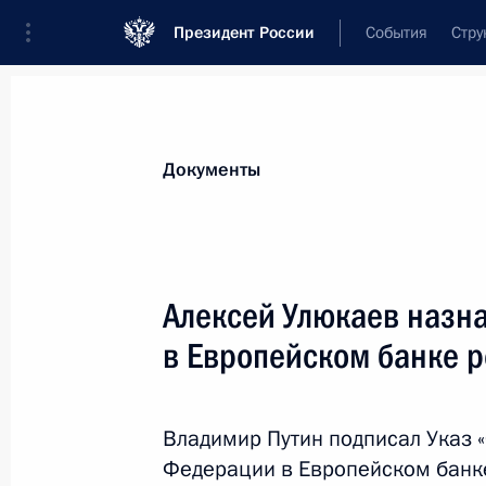
Президент России
События
Стру
Новости
Поручения Президента
Банк
Документы
Показа
Подписан закон, направленный на
Алексей Улюкаев назн
антикоррупционной экспертизы но
в Европейском банке р
22 октября 2013 года, 10:30
Владимир Путин подписал Указ 
Внесены изменения в КоАП, уточня
Федерации в Европейском банке