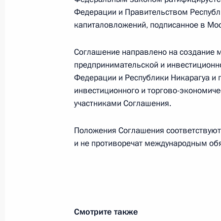
8 июля 2013 года, понедельник
Федерации и Правительством Республ
Указ «Вопросы противодействия ко
капиталовложений, подписанное в Мос
8 июля 2013 года, 16:10
Соглашение направлено на создание м
предпринимательской и инвестиционн
Федерации и Республики Никарагуа и 
Подписан Указ о президенте Росси
инвестиционного и торгово-экономиче
8 июля 2013 года, 14:45
участниками Соглашения.
Положения Соглашения соответствую
и не противоречат международным об
Внесены изменения в состав Совет
8 июля 2013 года, 12:45
4 июля 2013 года, четверг
Смотрите также