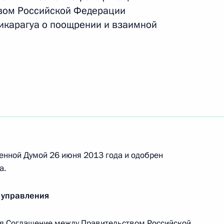
проживающих за рубежом
вом Российской Федерации
икарагуа о поощрении и взаимной
нформационного агентства ИТАР-ТАСС
несения и рассмотрения предложений
его должностного лица субъекта Российской
енной Думой 26 июня 2013 года и одобрен
а.
 управления
я Соглашение между Правительством Российской