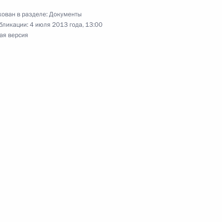
ован в разделе:
Документы
бликации:
4 июля 2013 года, 13:00
 обеспечение принципа независимости
ая версия
дебных решений
стоянных судебных присутствий Оренбургского
се судей