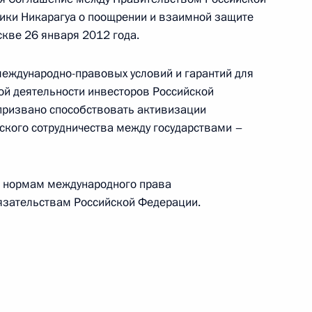
ики Никарагуа о поощрении и взаимной защите
ррупции»
кве 26 января 2012 года.
еждународно-правовых условий и гарантий для
ой деятельности инвесторов Российской
призвано способствовать активизации
йской академии наук
ского сотрудничества между государствами –
т нормам международного права
язательствам Российской Федерации.
а Безопасности