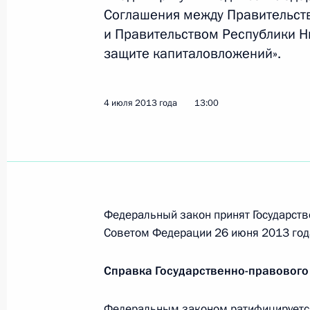
переселения соотечественников, 
Соглашения между Правительст
и Правительством Республики Н
12 июля 2013 года, 11:20
защите капиталовложений».
Указ о праздновании 110-летия и
4 июля 2013 года
13:00
12 июля 2013 года, 11:00
Утверждено Положение о порядке в
о кандидатурах на должность высш
Федеральный закон принят Государств
Федерации
Советом Федерации 26 июня 2013 год
12 июля 2013 года, 10:00
Справка Государственно-правового
Федеральным законом ратифицируетс