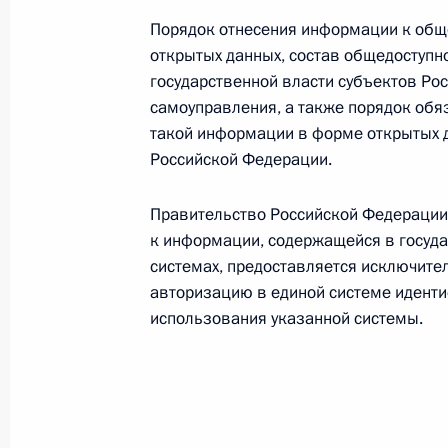
В Госдуму на рассмотрение внесён
Порядок отнесения информации к об
25 июня 2013 года, 10:50
открытых данных, состав общедоступн
государственной власти субъектов Ро
самоуправления, а также порядок об
такой информации в форме открытых 
24 июня 2013 года, понедельник
Российской Федерации.
Алексей Улюкаев назначен Минист
Правительство Российской Федерации 
24 июня 2013 года, 10:10
к информации, содержащейся в госуд
системах, предоставляется исключит
авторизацию в единой системе иденти
Андрей Белоусов назначен помощ
использования указанной системы.
24 июня 2013 года, 10:05
Указ «О Набиуллиной Э.С.»