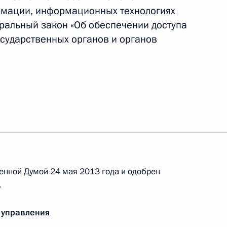
рмации, информационных технологиях
 должности заместителя директора
ральный закон «Об обеспечении доступа
осударственных органов и органов
конодательные акты в части противодействия
ям
енной Думой 24 мая 2013 года и одобрен
.
декс и отдельные законодательные акты
нию религиозных убеждений и чувств граждан
 управления