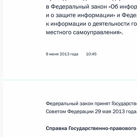
1 июля 2013 года, понедельник
в Федеральный закон «Об инфо
Дмитрий Скобелкин освобождён от
и о защите информации» и Феде
Росфинмониторинга
к информации о деятельности г
местного самоуправления».
1 июля 2013 года, 09:50
9 июня 2013 года
10:45
30 июня 2013 года, воскресенье
Внесены изменения в отдельные за
незаконным финансовым операци
30 июня 2013 года, 16:00
Федеральный закон принят Государств
Советом Федерации 29 мая 2013 года
Внесены изменения в Уголовный ко
в целях противодействия оскорбле
Справка Государственно-правового