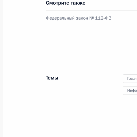
Смотрите также
24 июня 2013 года, 10:00
Федеральный закон № 112-ФЗ
15 июня 2013 года, суббота
Кандидатура Сергея Самуйлова пре
Высшего Арбитражного Суда
15 июня 2013 года, 13:20
Темы
Госс
Инфо
13 июня 2013 года, четверг
Бюджетное Послание Президента Р
в 2014–2016 годах
13 июня 2013 года, 13:30