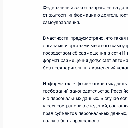
30 июня 2013 года, 15:50
Федеральный закон направлен на дал
открытости информации о деятельност
самоуправления.
Внесены изменения в закон о защи
здоровью и развитию
В частности, предусмотрено, что так
органами и органами местного самоуп
30 июня 2013 года, 15:40
посредством её размещения в сети Ин
формат размещения допускает автом
без предварительных изменений челов
27 июня 2013 года, четверг
Информация в форме открытых данных
Кадровые изменения в федеральных
требований законодательства Российс
27 июня 2013 года, 10:00
и о персональных данных. В случае е
к распространению сведений, составл
прав субъектов персональных данных
25 июня 2013 года, вторник
должно быть прекращено.