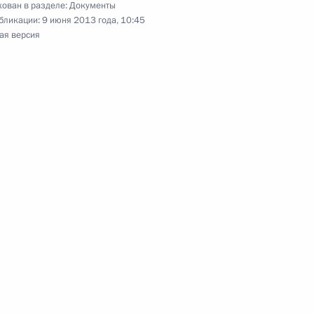
ован в разделе:
Документы
бликации:
9 июня 2013 года, 10:45
ая версия
редставлена для назначения на должность
й, высших специальных званий и классных чинов
глашения с Швейцарией о признании клейм