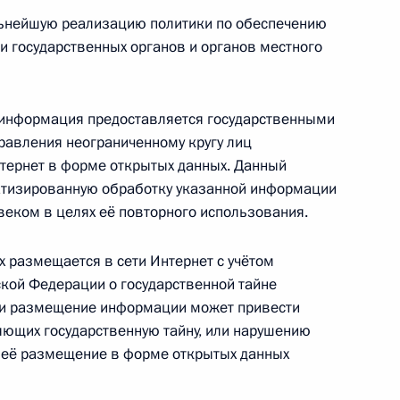
ьнейшую реализацию политики по обеспечению
и государственных органов и органов местного
те детей от информации, причиняющей вред их
ая информация предоставляется государственными
равления неограниченному кругу лиц
тернет в форме открытых данных. Данный
атизированную обработку указанной информации
еком в целях её повторного использования.
 размещается в сети Интернет с учётом
 государственных органах
кой Федерации о государственной тайне
сли размещение информации может привести
яющих государственную тайну, или нарушению
, её размещение в форме открытых данных