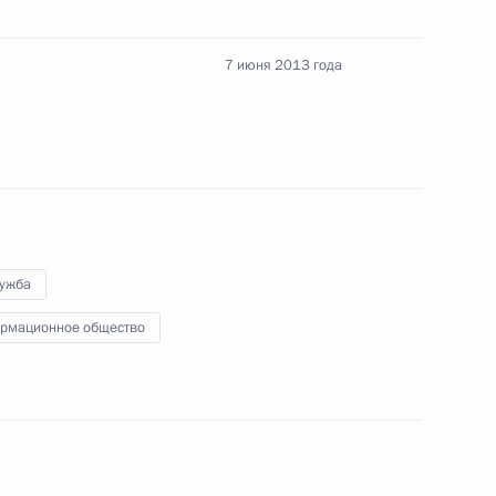
7 июня 2013 года
дставлена для назначения на должность судьи
лужба
рмационное общество
оссийской Федерации о бюджетной политике