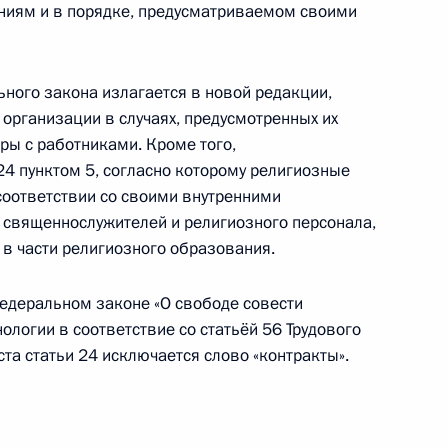
ниям и в порядке, предусматриваемом своими
одекс
ьного закона излагается в новой редакции,
 организации в случаях, предусмотренных их
ры с работниками. Кроме того,
24 пунктом 5, согласно которому религиозные
ударственных пособиях гражданам, имеющим
соответствии со своими внутренними
 священнослужителей и религиозного персонала,
е в части религиозного образования.
едеральном законе «О свободе совести
ологии в соответствие со статьёй 56 Трудового
сионном обеспечении военнослужащих
та статьи 24 исключается слово «контракты».