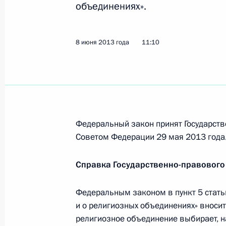
объединениях».
9 июня 2013 года, 10:35
8 июня 2013 года
11:10
Внесено изменение в закон о закуп
лицами
9 июня 2013 года, 10:30
Федеральный закон принят Государств
Внесены изменения в Бюджетный к
Советом Федерации 29 мая 2013 года
9 июня 2013 года, 10:25
Справка Государственно-правового
Внесены изменения в главы 21 и 2
Федеральным законом в пункт 5 стать
и о религиозных объединениях» вносит
9 июня 2013 года, 10:20
религиозное объединение выбирает, н