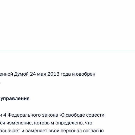
ках товаров, работ, услуг юридическими
енной Думой 24 мая 2013 года и одобрен
одекс
.
 управления
5 Налогового кодекса
и 4 Федерального закона «О свободе совести
ся изменение, которым определено, что
азначает и заменяет свой персонал согласно