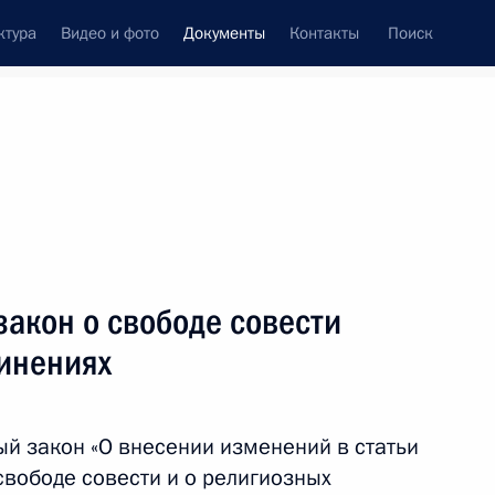
ктура
Видео и фото
Документы
Контакты
Поиск
 документов
Конституция России
июнь, 2013
ть следующие материалы
ство о саморегулируемых организациях
акон о свободе совести
динениях
мещении заказов на поставки товаров
й закон «О внесении изменений в статьи
ых нужд
свободе совести и о религиозных