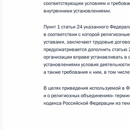
соответствующим условиям и требова
внутренними установлениями.
Внесено изменение в Налоговый к
Пункт 1 статьи 24 указанного Федерал
9 июня 2013 года, 10:15
в соответствии с которой религиозные
уставами, заключают трудовые догово
предусматривается дополнить статью 
Внесены изменения в закон о гос
организации вправе устанавливать в 
детей
установлениями условия деятельности
9 июня 2013 года, 10:10
а также требования к ним, в том числ
В целях приведения используемой в Ф
и о религиозных объединениях» термин
Внесены изменения в закон о пен
кодекса Российской Федерации из текс
9 июня 2013 года, 10:00