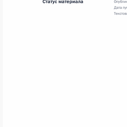
Статус материала
Опублик
8 июня 2013 года, 11:15
Дата пу
Текстов
Внесены изменения в закон о своб
8 июня 2013 года, 11:10
Внесено изменение в закон об об
и исполнительных органов власти 
8 июня 2013 года, 11:00
Внесены изменения в закон об об
и исполнительных органов власти 