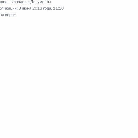
ован в разделе:
Документы
бликации:
8 июня 2013 года, 11:10
ая версия
оде совести и о религиозных объединениях
щих принципах организации законодательных
субъектов Федерации
щих принципах организации законодательных
субъектов Федерации