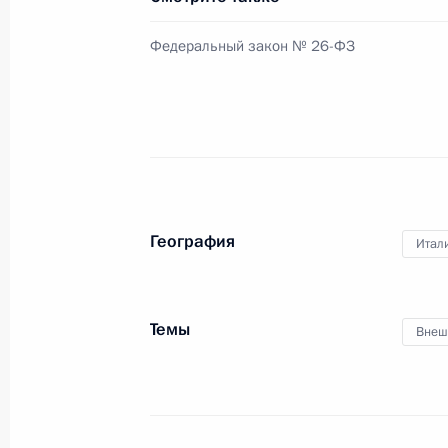
4 марта 2013 года, 18:25
Федеральный закон № 26-ФЗ
Внесены изменения в законодател
на мировых судей
4 марта 2013 года, 18:20
География
Итал
О выделении средств из резервног
4 марта 2013 года, 15:20
Темы
Внеш
2 марта 2013 года, суббота
В Госдуму внесён законопроект о 