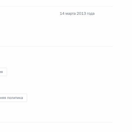
14 марта 2013 года
ьство, направленные на оптимизацию нагрузки
ия
о фонда Президента
няя политика
внесении изменения в статью 13 закона о ФСБ