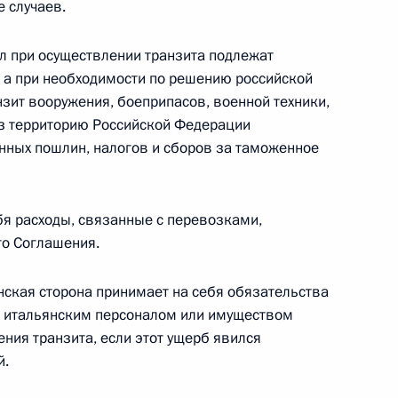
 случаев.
ал при осуществлении транзита подлежат
 а при необходимости по решению российской
нзит вооружения, боеприпасов, военной техники,
Уголовно-процессуальный кодексы
ез территорию Российской Федерации
нных пошлин, налогов и сборов за таможенное
бя расходы, связанные с перевозками,
 совершенствование законодательства
о Соглашения.
ости
нская сторона принимает на себя обязательства
 итальянским персоналом или имуществом
ния транзита, если этот ущерб явился
й.
орпорации «Ростехнологии»