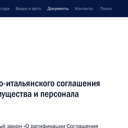
ктура
Видео и фото
Документы
Контакты
Поиск
 документов
Конституция России
март, 2013
ть следующие материалы
изменениях в отдельных статьях Арбитражного
о-итальянского соглашения
мущества и персонала
 Соглашение о российской военной базе
ый закон «О ратификации Соглашения