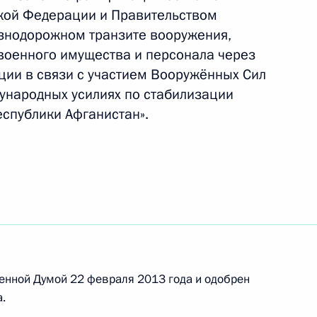
кой Федерации и Правительством
знодорожном транзите вооружения,
 военного имущества и персонала через
ии в связи с участием Вооружённых Сил
 Соглашение о российской военной базе
ународных усилиях по стабилизации
спублики Афганистан».
на должность председателя Центрального банка
енной Думой 22 февраля 2013 года и одобрен
.