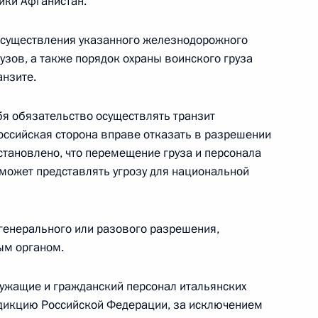
ики Афганистан.
 повышение конкурентоспособности российских
существления указанного железнодорожного
рузов, а также порядок охраны воинского груза
анзите.
бя обязательство осуществлять транзит
оссийская сторона вправе отказать в разрешении
 установлено, что перемещение груза и персонала
мочным представителем Президента в Северо-
 может представлять угрозу для национальной
 генерального или разового разрешения,
ым органом.
ужащие и гражданский персонал итальянских
а должность аудитора Счётной палаты
дикцию Российской Федерации, за исключением