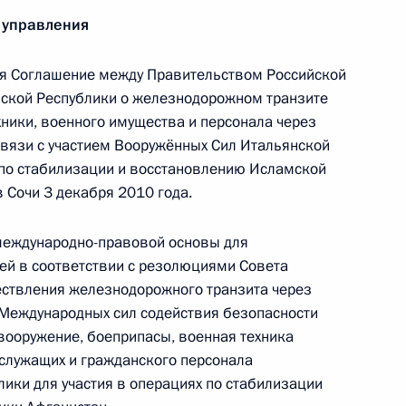
Д
 управления
я Соглашение между Правительством Российской
ской Республики о железнодорожном транзите
хники, военного имущества и персонала через
вязи с участием Вооружённых Сил Итальянской
кого соглашения о порядке пребывания
 по стабилизации и восстановлению Исламской
ритории другого государства
 Сочи 3 декабря 2010 года.
международно-правовой основы для
ей в соответствии с резолюциями Совета
ствления железнодорожного транзита через
го соглашения о транзите военного имущества
 Международных сил содействия безопасности
вооружение, боеприпасы, военная техника
ослужащих и гражданского персонала
ики для участия в операциях по стабилизации