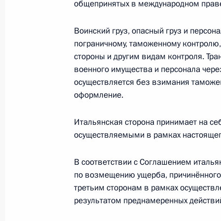
общепринятых в международном праве
5 марта 2013 года, 12:10
Воинский груз, опасный груз и персон
пограничному, таможенному контролю,
4 марта 2013 года, понедельник
стороны и другим видам контроля. Тра
Внесены изменения в Уголовный и 
военного имущества и персонала чер
осуществляется без взимания таможе
4 марта 2013 года, 18:50
оформление.
Итальянская сторона принимает на се
Подписан закон, направленный на
осуществляемыми в рамках настоящег
в области промышленной безопасн
В соответствии с Соглашением италья
4 марта 2013 года, 18:45
по возмещению ущерба, причинённого
третьим сторонам в рамках осуществле
результатом преднамеренных действи
Внесены изменения в закон о госк