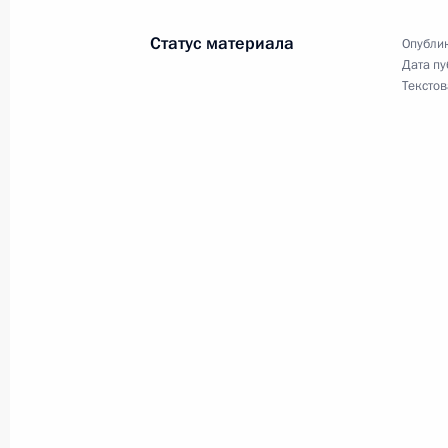
2 марта 2013 года, 15:10
Статус материала
Опублик
Дата пу
Текстов
В Госдуму внесён законопроект об 
и оборот животных, занесённых в К
2 марта 2013 года, 15:00
1 марта 2013 года, пятница
Президент внёс в Госдуму законоп
1 марта 2013 года, 10:40
25 февраля 2013 года, понедельни