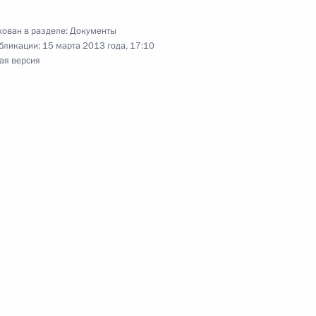
ован в разделе:
Документы
бликации:
15 марта 2013 года, 17:10
ая версия
ужесточении ответственности за добычу
расную книгу
роект о смешанной системе выборов
к