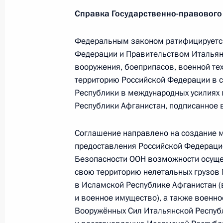
Кадровые изменения в системе МВ
Справка Государственно-правового
19 марта 2013 года, 16:00
Федеральным законом ратифицируетс
Федерации и Правительством Итальян
15 марта 2013 года, пятница
вооружения, боеприпасов, военной те
территорию Российской Федерации в с
Ратификация российско-казахстанс
Республики в международных усилиях
граждан одного государства на тер
Республики Афганистан, подписанное в
15 марта 2013 года, 17:15
Соглашение направлено на создание 
предоставления Российской Федераци
Безопасности ООН возможности осуще
Ратификация российско-итальянско
свою территорию нелетальных грузов
и персонала в Афганистан
в Исламской Республике Афганистан (
15 марта 2013 года, 17:10
и военное имущество), а также военн
Вооружённых Сил Итальянской Республ