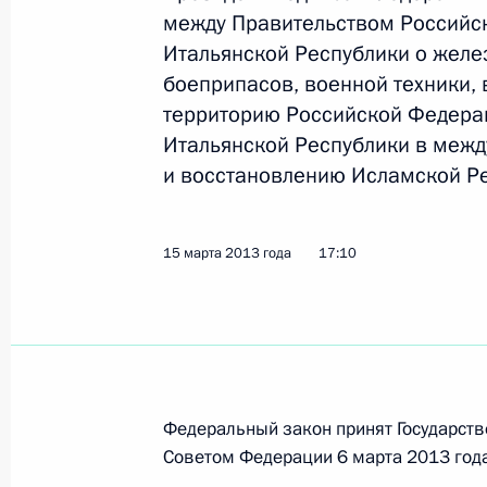
на территории Киргизии
между Правительством Российс
20 марта 2013 года, 11:50
Итальянской Республики о желе
боеприпасов, военной техники,
территорию Российской Федерац
В Госдуму на ратификацию внесено
Итальянской Республики в межд
на территории Таджикистана
и восстановлению Исламской Ре
20 марта 2013 года, 11:40
15 марта 2013 года
17:10
Эльвира Набиуллина представлена 
20 марта 2013 года, 09:00
Федеральный закон принят Государств
19 марта 2013 года, вторник
Советом Федерации 6 марта 2013 года