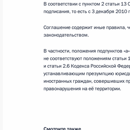
4 марта 2013 года, 18:40
В соответствии с пунктом 2 статьи 13
подписания, то есть с 3 декабря 2010 
Соглашение содержит иные правила, 
Внесены изменения в законодател
законодательством.
градостроительных и земельных о
4 марта 2013 года, 18:35
В частности, положения подпунктов «а»
не соответствуют положениям статьи 
и статьи 2.6 Кодекса Российской Фед
Подписан закон о ратификации Со
устанавливающим презумпцию юрисди
контроля на внешней границе Там
иностранных граждан, совершивших п
правонарушения на её территории.
4 марта 2013 года, 18:30
Внесены изменения в законы о вну
обязанности и военной службе
Смотрите также