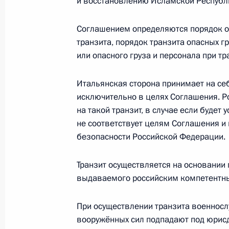
и восстановлению Исламской Республ
Подписан закон, направленный на
банков
Соглашением определяются порядок о
транзита, порядок транзита опасных г
15 марта 2013 года, 17:00
или опасного груза и персонала при тр
Итальянская сторона принимает на се
11 марта 2013 года, понедельник
исключительно в целях Соглашения. Р
на такой транзит, в случае если будет
Владимир Булавин назначен полно
не соответствует целям Соглашения и
Западном федеральном округе
безопасности Российской Федерации.
11 марта 2013 года, 12:45
Транзит осуществляется на основании
выдаваемого российским компетентн
5 марта 2013 года, вторник
При осуществлении транзита военносл
Александр Жданьков представлен н
вооружённых сил подпадают под юрис