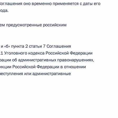
 Соглашения оно временно применяется с даты его
года.
чем предусмотренные российским
ьство, направленные на совершенствование
тношений
 и «б» пункта 2 статьи 7 Соглашения
11 Уголовного кодекса Российской Федерации
ерации об административных правонарушениях,
глашения об осуществлении транспортного
кции Российской Федерации в отношении
оженного союза
реступления или административные
тренних войсках МВД России и о воинской