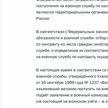
поступления на военную службу по ко
являются территориальными органами
Подписан закон, направленный на
России.
в области промышленной безопасн
4 марта 2013 года, 18:45
В соответствии с Федеральным законо
обязанности и военной службе» отбор 
по контракту из числа граждан (иност
службе, и определение их соответств
Внесены изменения в закон о госк
на военную службу по контракту, осу
4 марта 2013 года, 18:40
В настоящее время в соответствии со
военной службы, утверждённого Указ
Внесены изменения в законодател
от 16 сентября 1999 года № 1237 «Во
градостроительных и земельных о
изъявивший желание поступить на вое
подаёт заявление в военный комиссари
4 марта 2013 года, 18:35
(не состоящий на воинском учёте – в 