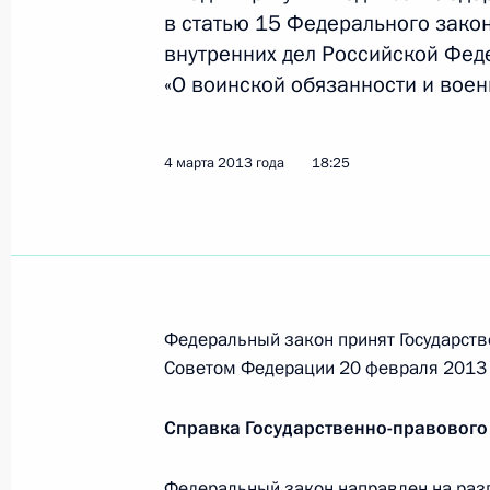
Владимир Булавин назначен полно
в статью 15 Федерального зако
Западном федеральном округе
внутренних дел Российской Фед
«О воинской обязанности и воен
11 марта 2013 года, 12:45
4 марта 2013 года
18:25
5 марта 2013 года, вторник
Александр Жданьков представлен н
5 марта 2013 года, 12:10
Федеральный закон принят Государств
Советом Федерации 20 февраля 2013 
4 марта 2013 года, понедельник
Внесены изменения в Уголовный и 
Справка Государственно-правового
4 марта 2013 года, 18:50
Федеральный закон направлен на разг