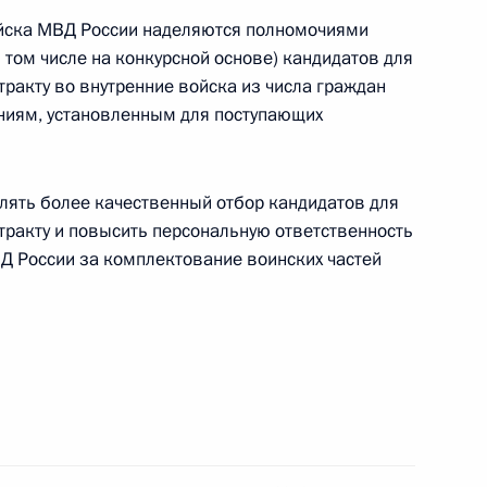
йска МВД России наделяются полномочиями
глашения об осуществлении транспортного
 том числе на конкурсной основе) кандидатов для
оженного союза
тракту во внутренние войска из числа граждан
аниям, установленным для поступающих
лять более качественный отбор кандидатов для
тренних войсках МВД России и о воинской
тракту и повысить персональную ответственность
Д России за комплектование воинских частей
ьство, направленные на оптимизацию нагрузки