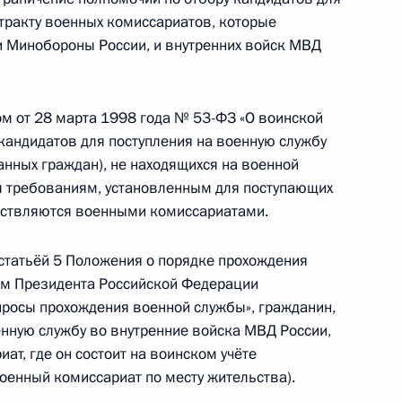
нтракту военных комиссариатов, которые
 Минобороны России, и внутренних войск МВД
 совершенствование законодательства
ости
м от 28 марта 1998 года № 53-ФЗ «О воинской
кандидатов для поступления на военную службу
ранных граждан), не находящихся на военной
ия требованиям, установленным для поступающих
орпорации «Ростехнологии»
ществляются военными комиссариатами.
 статьёй 5 Положения о порядке прохождения
ом Президента Российской Федерации
ьство, направленные на совершенствование
просы прохождения военной службы», гражданин,
тношений
нную службу во внутренние войска МВД России,
ат, где он состоит на воинском учёте
военный комиссариат по месту жительства).