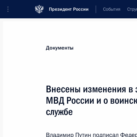
Президент России
События
Стру
Новости
Поручения Президента
Банк
Документы
Показа
Подписан закон, направленный на
Внесены изменения в 
банков
МВД России и о воинс
15 марта 2013 года, 17:00
службе
11 марта 2013 года, понедельник
Владимир Путин подписал Феде