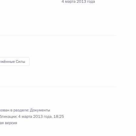
4 марта 2013 года
о фонда Президента
ужённые Силы
внесении изменения в статью 13 закона о ФСБ
ужесточении ответственности за добычу
ован в разделе:
Документы
расную книгу
бликации:
4 марта 2013 года, 18:25
ая версия