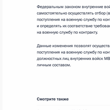
Федеральным законом внутренние во
Подписан закон о ратификации Со
самостоятельно осуществлять отбор (в
контроля на внешней границе Там
поступления на военную службу по кон
и определять их соответствие требов
4 марта 2013 года, 18:30
на военную службу по контракту.
Данные изменения позволят осуществ
Внесены изменения в законы о вну
поступления на военную службу по кон
обязанности и военной службе
должностных лиц внутренних войск МВ
4 марта 2013 года, 18:25
личным составом.
Внесены изменения в законодател
на мировых судей
Смотрите также
4 марта 2013 года, 18:20