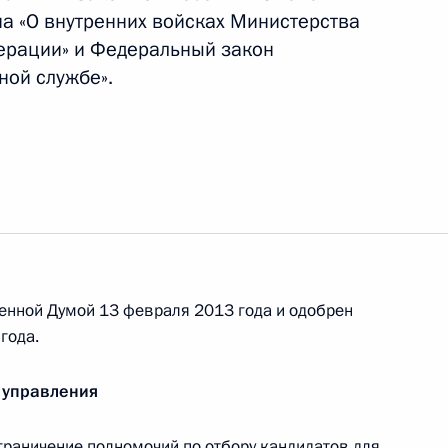
мочным представителем Президента в Северо-
на «О внутренних войсках Министерства
ерации» и Федеральный закон
ной службе».
а должность аудитора Счётной палаты
енной Думой 13 февраля 2013 года и одобрен
года.
Уголовно-процессуальный кодексы
 управления
раничение полномочий по отбору кандидатов для