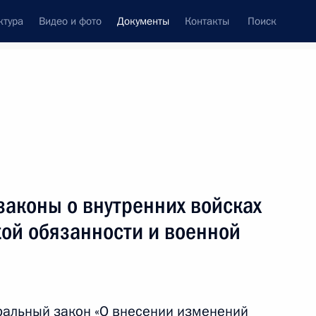
ктура
Видео и фото
Документы
Контакты
Поиск
 документов
Конституция России
март, 2013
ть следующие материалы
 повышение конкурентоспособности российских
законы о внутренних войсках
кой обязанности и военной
ральный закон «О внесении изменений