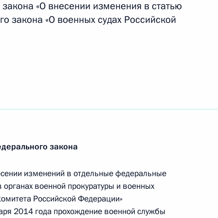
 закона «О внесении изменения в статью
го закона «О военных судах Российской
морского районного суда и упразднении ряда
ти
екс и закон о техническом регулировании
едерального закона
есении изменений в отдельные федеральные
оснабжении
 органах военной прокуратуры и военных
комитета Российской Федерации»
варя 2014 года прохождение военной службы