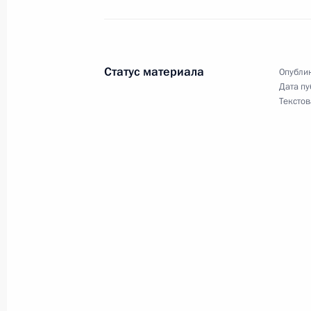
Подписан закон о порядке формир
4 декабря 2012 года, 10:40
Статус материала
Опублик
Дата пу
Текстов
Внесены изменения в закон о наук
политике
4 декабря 2012 года, 10:30
Кадровое изменение в Следственн
4 декабря 2012 года, 10:20
Кадровые изменения в системе МВ