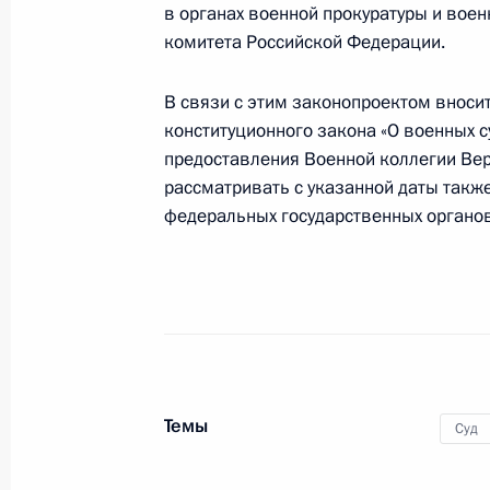
в органах военной прокуратуры и вое
комитета Российской Федерации.
Упразднён Захаровский районный с
В связи с этим законопроектом вноси
4 декабря 2012 года, 11:00
конституционного закона «О военных с
предоставления Военной коллегии Ве
рассматривать с указанной даты такж
Подписан закон, направленный на
федеральных государственных органов
и персоналу Олимпийских игр 2014
4 декабря 2012 года, 10:50
Внесены изменения в закон о стату
Госдумы
Темы
Суд
4 декабря 2012 года, 10:45