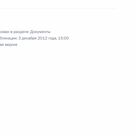
ования Совета Федерации
ован в разделе:
Документы
бликации:
3 декабря 2012 года, 15:00
ая версия
е и государственной научно-технической
ом комитете
Д