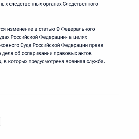
нных следственных органах Следственного
уд Рязанской области
тся изменение в статью 9 Федерального
удах Российской Федерации» в целях
рховного Суда Российской Федерации права
е дела об оспаривании правовых актов
 упрощение процедур выдачи виз волонтёрам
, в которых предусмотрена военная служба.
 года в Сочи
се члена Совета Федерации и статусе депутата