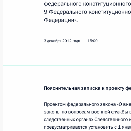
федерального конституционного
4 декабря 2012 года, 11:40
9 Федерального конституционно
Федерации».
Подписан закон о создании Северо
городских судов Мурманской облас
3 декабря 2012 года
15:00
4 декабря 2012 года, 11:30
Внесены изменения в Трудовой код
4 декабря 2012 года, 11:20
Пояснительная записка к проекту ф
Проектом федерального закона «О вн
Внесены изменения в закон о газ
законы по вопросам военной службы в
следственных органах Следственного 
4 декабря 2012 года, 11:10
предусматривается установить с 1 ян