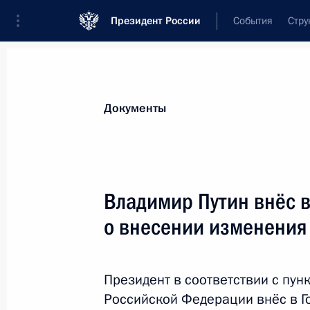
Президент России
События
Стру
Новости
Поручения Президента
Банк
Документы
Показа
Подписан закон о потребительской
Владимир Путин внёс в
4 декабря 2012 года, 11:50
о внесении изменения 
Внесены изменения в закон об об
Президент в соответствии с пунк
законодательных и исполнительных
Российской Федерации внёс в Г