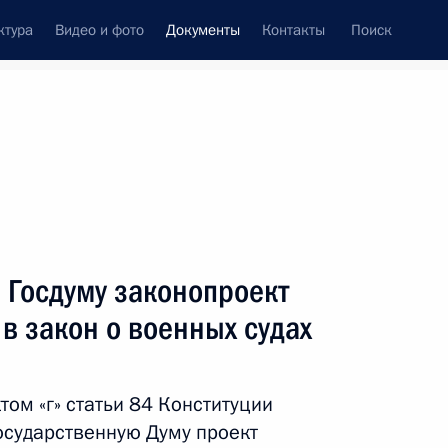
ктура
Видео и фото
Документы
Контакты
Поиск
 документов
Конституция России
декабрь, 2012
ть следующие материалы
 корзине
 Госдуму законопроект
в закон о военных судах
щих принципах организации региональных
том «г» статьи 84 Конституции
 органов власти и Трудовой кодекс
осударственную Думу проект