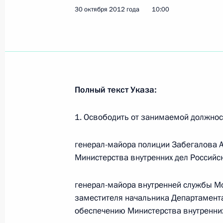
30 октября 2012 года
10:00
9 ноября 2012 года, 12:05
8 ноября 2012 года, четверг
Кадровые изменения в системе МВ
Полный текст Указа:
8 ноября 2012 года, 10:00
1. Освободить от занимаемой должнос
6 ноября 2012 года, вторник
генерал-майора полиции Забегалова 
Министерства внутренних дел Российс
Внесены изменения в состав Совет
6 ноября 2012 года, 19:00
генерал-майора внутренней службы М
заместителя начальника Департамент
обеспечению Министерства внутренни