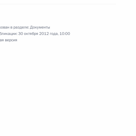
ован в разделе:
Документы
бликации:
30 октября 2012 года, 10:00
 МВД по Рязанской области
ая версия
Д
к
аправленный на разграничение полномочий