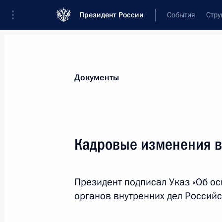
Президент России
События
Стру
Новости
Поручения Президента
Банк
Документы
Показа
9 ноября 2012 года, пятница
Кадровые изменения 
Президент произвёл ряд назначени
9 ноября 2012 года, 12:10
Президент подписал Указ «Об о
органов внутренних дел Россий
Кадровые изменения в руководств