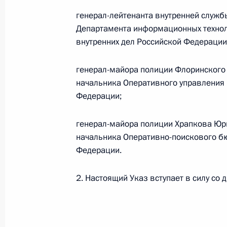
Кадровые изменения в Администра
генерал-лейтенанта внутренней служб
6 ноября 2012 года, 17:30
Департамента информационных технол
внутренних дел Российской Федерации
Президент внёс в Госдуму на рати
генерал-майора полиции Флоринского 
в Договор о дружбе, сотрудничест
начальника Оперативного управления 
и Казахстаном
Федерации;
6 ноября 2012 года, 12:30
генерал-майора полиции Храпкова Юр
начальника Оперативно-поискового бю
Федерации.
Указ о Министре обороны Российс
6 ноября 2012 года, 11:20
2. Настоящий Указ вступает в силу со 
Указ о досрочном прекращении по