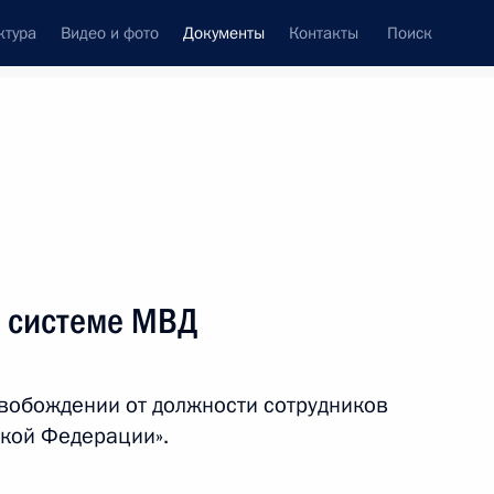
ктура
Видео и фото
Документы
Контакты
Поиск
 документов
Конституция России
ноябрь, 2012
ть следующие материалы
в системе МВД
й в руководстве Министерства обороны
свобождении от должности сотрудников
ской Федерации».
е Министерства обороны