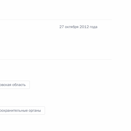
27 октября 2012 года
нмониторинга
овская область
оохранительные органы
од воинской славы»