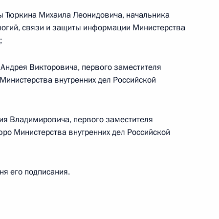
ции Президента
ы Тюркина Михаила Леонидовича, начальника
огий, связи и защиты информации Министерства
;
фикацию Протокол о внесении изменений
Андрея Викторовича, первого заместителя
ве и взаимной помощи между Россией
Министерства внутренних дел Российской
ия Владимировича, первого заместителя
ро Министерства внутренних дел Российской
кой Федерации
дня его подписания.
лномочий губернатора Московской области