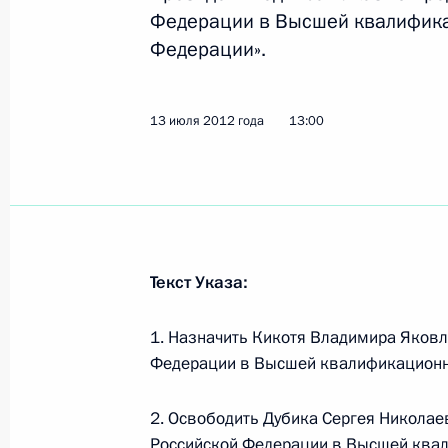
14 июля 2012 года, 11:45
Федерации в Высшей квалифика
Федерации».
В Технический регламент о требов
13 июля 2012 года
13:00
изменения
14 июля 2012 года, 11:30
13 июля 2012 года, пятница
Текст Указа:
Внесены изменения в закон о соде
13 июля 2012 года, 17:20
1. Назначить Кикотя Владимира Яков
Федерации в Высшей квалификационно
2. Освободить Дубика Сергея Николае
Внесено изменение в Уголовный к
Российской Федерации в Высшей квал