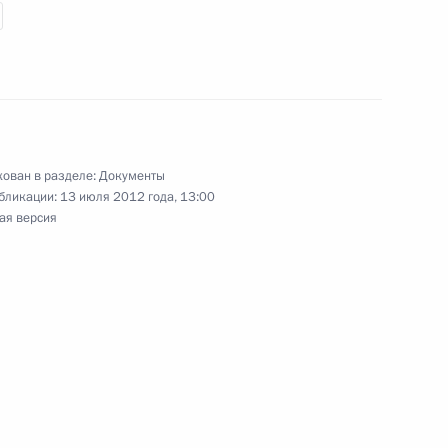
сонала через территорию России
 ратификацию Протокол о внесении изменений
вления обеспечения уплаты таможенных пошлин
ован в разделе:
Документы
бликации:
13 июля 2012 года, 13:00
ая версия
декс
глашения между Россией и Таджикистаном