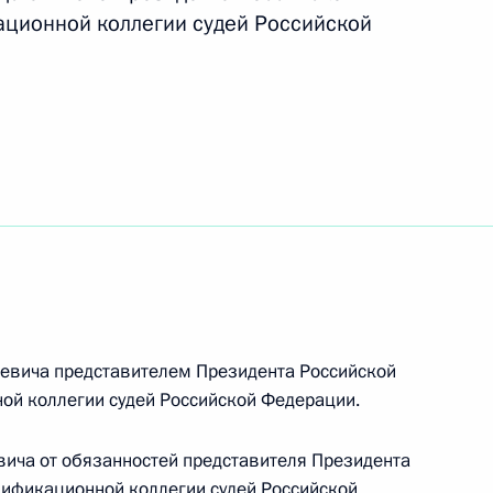
ционной коллегии судей Российской
аниях пожарной безопасности внесены
йствии развитию жилищного строительства
левича представителем Президента Российской
й коллегии судей Российской Федерации.
вича от обязанностей представителя Президента
одекс, устанавливающее возможность
ификационной коллегии судей Российской