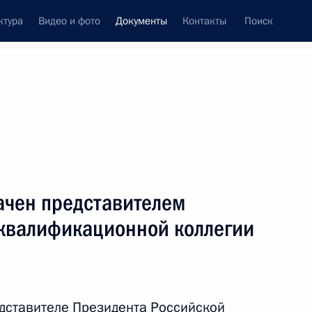
ктура
Видео и фото
Документы
Контакты
Поиск
 документов
Конституция России
июль, 2012
ть следующие материалы
разовании
ачен представителем
квалификационной коллегии
 совершенствование мер господдержки
идов
едставителе Президента Российской