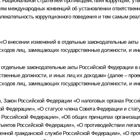
с Национальной стратегией противодействия коррупции, ут
иям международных конвенций об установлении ответственно
лекательность коррупционного поведения и тем самым реа
а «О внесении изменений в отдельные законодательные акты
асходов лиц, замещающих государственные должности, и ин
 отдельные законодательные акты Российской Федерации в 
твенные должности, и иных лиц их доходам» (далее – проек
асходов лиц, замещающих государственные должности, и ин
и, Закон Российской Федерации «О налоговых органах Росс
кой Федерации», «О статусе члена Совета Федерации и ста
 Российской Федерации», «Об общих принципах организаци
убъектов Российской Федерации», «О противодействии лега
енной гражданской службе Российской Федерации», «О прот