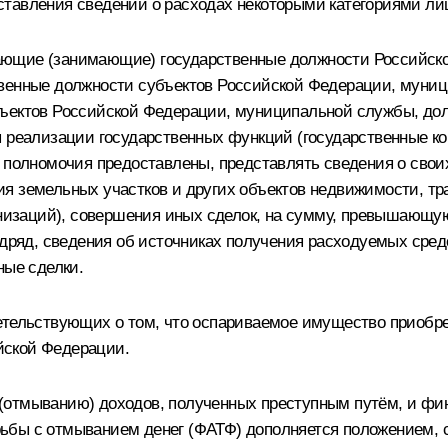
тавления сведений о расходах некоторыми категориями ли
ющие (занимающие) государственные должности Российско
твенные должности субъектов Российской Федерации, муни
бъектов Российской Федерации, муниципальной службы, до
я реализации государственных функций (государственные к
 полномочия предоставлены, представлять сведения о своих 
я земельных участков и других объектов недвижимости, тра
анизаций), совершения иных сделок, на сумму, превышающую 
одряд, сведения об источниках получения расходуемых сред
ные сделки.
етельствующих о том, что оспариваемое имущество приобре
йской Федерации.
(отмыванию) доходов, полученных преступным путём, и фи
бы с отмыванием денег (ФАТФ) дополняется положением, с