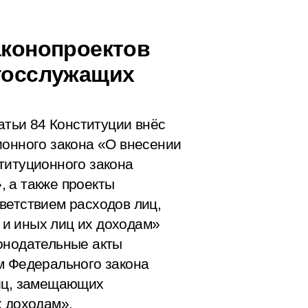
аконопроектов
 госслужащих
татьи 84 Конституции внёс
ионного закона «О внесении
титуционного закона
 а также проекты
ветствием расходов лиц,
и иных лиц их доходам»
онодательные акты
м Федерального закона
лиц, замещающих
х доходам».