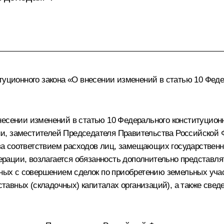
итуционного закона «О внесении изменений в статью 10 Фед
несении изменений в статью 10 Федерального конституцион
и, заместителей Председателя Правительства Российской 
а соответствием расходов лиц, замещающих государственн
ации, возлагается обязанность дополнительно представлят
анных с совершением сделок по приобретению земельных уча
уставных (складочных) капиталах организаций), а также све