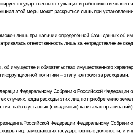
нирует государственных служащих и работников и являетс
нциал этой меры может раскрыться лишь при установлении 
озможен лишь при наличии определённой базы данных об и
атривалась ответственность лишь за непредставление свед
х, об имуществе и обязательствах имущественного характе
тикоррупционной политики – этапу контроля за расходами.
едерации Федеральному Собранию Российской Федерации от 
тех случаях, когда расходы этих лиц по приобретению земе
стия, паёв в уставных (складочных) капиталах организаций)
 Президента Российской Федерации Федеральному Собранию
асходов лиц, замещающих государственные должности, и ин