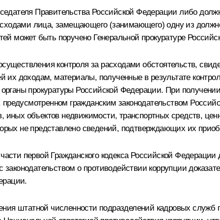
седателя Правительства Российской Федерации либо должн
ходами лица, замещающего (занимающего) одну из должносте
детей может быть поручено Генеральной прокуратуре Россий
 осуществления контроля за расходами обстоятельств, свид
тей их доходам, материалы, полученные в результате контр
 в органы прокуратуры Российской Федерации. При получени
, предусмотренном гражданским законодательством Российс
, иных объектов недвижимости, транспортных средств, ценн
оторых не представлено сведений, подтверждающих их приоб
 части первой Гражданского кодекса Российской Федерации 
 с законодательством о противодействии коррупции доказате
ерации.
ения штатной численности подразделений кадровых служб г