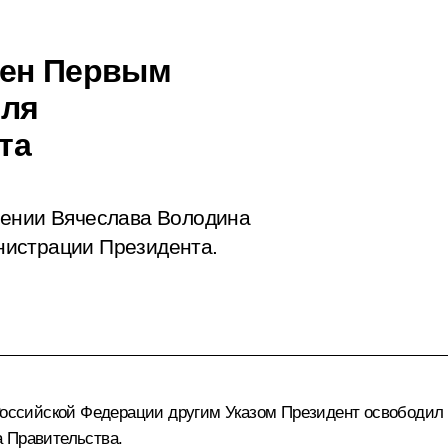
чен Первым
еля
та
чении Вячеслава Володина
нистрации Президента.
 Российской Федерации другим Указом Президент освободил
 Правительства.