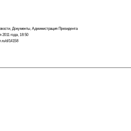
овости
,
Документы
,
Администрация Президента
я 2011 года, 18:50
n.ru/d/14158