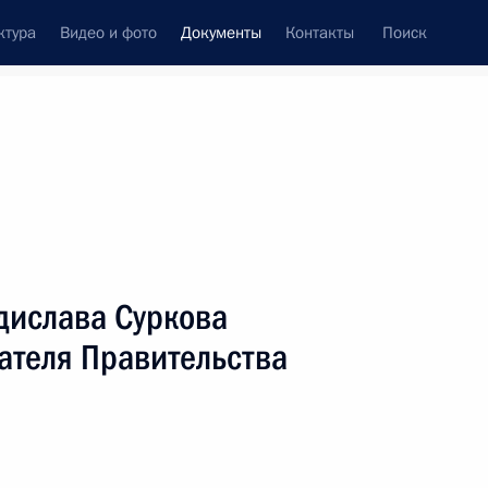
ктура
Видео и фото
Документы
Контакты
Поиск
 документов
Конституция России
декабрь, 2011
ть следующие материалы
дислава Суркова
ударственными наградами ветеранов
ателя Правительства