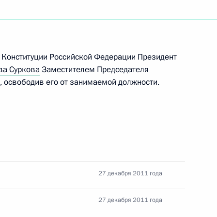
телем России в Совете Евразийской
83 Конституции Российской Федерации Президент
ва Суркова
Заместителем Председателя
 освободив его от занимаемой должности.
м заместителем Руководителя Администрации
27 декабря 2011 года
– Руководителем Аппарата Правительства
27 декабря 2011 года