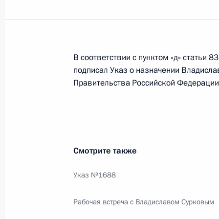
28 декабря 2011 года, среда
Игорь Шувалов назначен представи
экономической комиссии
В соответствии с пунктом «д» статьи 
28 декабря 2011 года, 09:10
подписал Указ о назначении
Владисла
Правительства Российской Федерации,
27 декабря 2011 года, вторник
Вячеслав Володин назначен Первы
Президента
Смотрите также
27 декабря 2011 года, 18:50
Указ №1688
Антон Вайно назначен Министром 
Рабочая встреча с Владиславом Сурковым
27 декабря 2011 года, 18:40