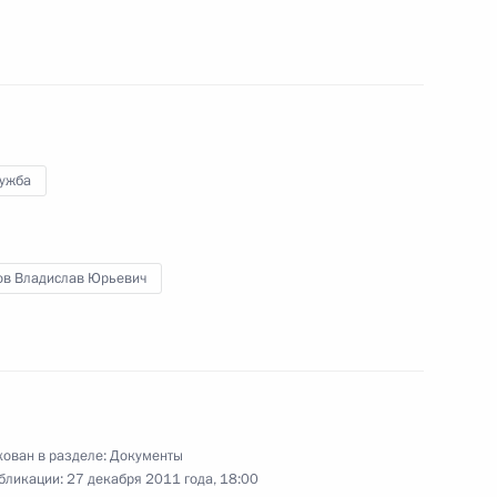
кова Заместителем Председателя Правительства
лужба
 Думу ряд законов, направленных
ов Владислав Юрьевич
чей группы по подготовке предложений,
раммы увековечения памяти жертв
ован в разделе:
Документы
бликации:
27 декабря 2011 года, 18:00