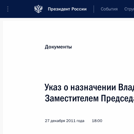
Президент России
События
Стру
Новости
Поручения Президента
Банк
Документы
Показа
29 декабря 2011 года, четверг
Указ о назначении Вла
Подписан Указ о награждении гос
Заместителем Председ
российского хоккея
29 декабря 2011 года, 14:20
27 декабря 2011 года
18:00