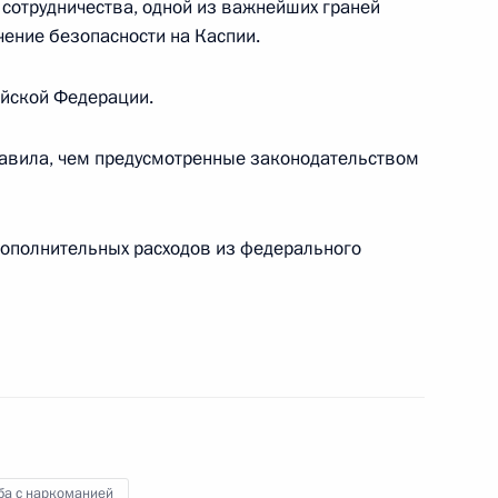
 сотрудничества, одной из важнейших граней
чение безопасности на Каспии.
ийской Федерации.
равила, чем предусмотренные законодательством
а при Президенте по культуре и искусству
дополнительных расходов из федерального
еральном бюджете на 2011-й и плановый
одекс
ба с наркоманией