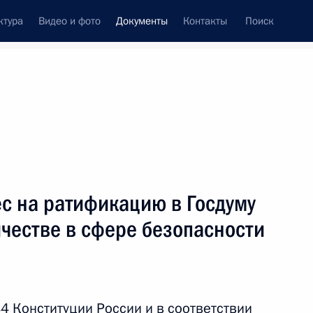
ктура
Видео и фото
Документы
Контакты
Поиск
 документов
Конституция России
июль, 2011
ть следующие материалы
ическом регулировании
с на ратификацию в Госдуму
честве в сфере безопасности
сональных данных
84 Конституции России и в соответствии