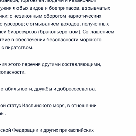
абандой, торговлей людьми и незаконной
ружия любых видов и боеприпасов, взрывчатых
ики; с незаконным оборотом наркотических
отрудников Следственного комитета
рекурсоров; с отмыванием доходов, полученных
чей биоресурсов (браконьерством). Соглашением
твие в обеспечении безопасности морского
 с пиратством.
бы Пласидо Доминго
ия этого перечня другими составляющими,
опасности.
стабильности, дружбы и добрососедства.
иков МВД
ой статус Каспийского моря, в отношении
ры.
ской Федерации и других прикаспийских
е внутренних дел