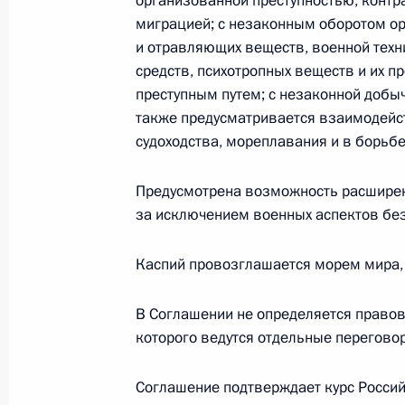
организованной преступностью, контр
22 июля 2011 года, пятница
миграцией; с незаконным оборотом о
и отравляющих веществ, военной техн
Указ о назначении на должность с
средств, психотропных веществ и их п
22 июля 2011 года, 10:15
преступным путем; с незаконной добы
также предусматривается взаимодейс
судоходства, мореплавания и в борьбе
Президент наградил орденом Друж
Предусмотрена возможность расширен
22 июля 2011 года, 10:10
за исключением военных аспектов без
Каспий провозглашается морем мира, 
Продлён срок службы ряду сотрудн
В Соглашении не определяется правов
22 июля 2011 года, 10:05
которого ведутся отдельные перегово
Соглашение подтверждает курс Россий
Кадровые изменения в Министерств