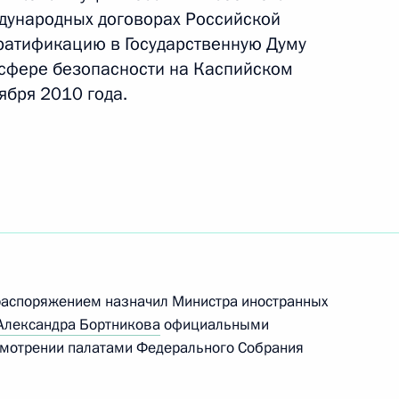
дународных договорах Российской
ратификацию в Государственную Думу
 сфере безопасности на Каспийском
ября 2010 года.
лашения о единых правилах государственной
сфере сельхозстрахования
 распоряжением назначил Министра иностранных
Александра Бортникова
официальными
смотрении палатами Федерального Собрания