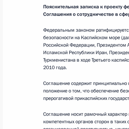
Пояснительная записка к проекту ф
25 июля 2011 года, 10:20
Соглашения о сотрудничестве в сфе
Федеральным законом ратифицируется
23 июля 2011 года, суббота
безопасности на Каспийском море (д
Российской Федерации, Президентом 
Подписан закон, направленный на 
Исламской Республики Иран, Президе
организацию азартных игр
Туркменистана в ходе Третьего каспий
23 июля 2011 года, 09:50
2010 года.
Соглашение содержит принципиально в
Подписан закон, направленный на
положение о том, что обеспечение бе
за рубежом за счёт бюджетных сред
прерогативой прикаспийских государст
23 июля 2011 года, 09:40
Соглашение носит рамочный характер 
компетентных органов сторон в таких 