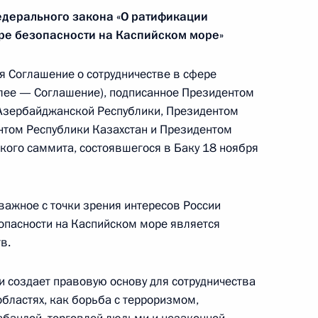
едерального закона «О ратификации
ре безопасности на Каспийском море»
 Соглашение о сотрудничестве в сфере
алее — Соглашение), подписанное Президентом
Азербайджанской Республики, Президентом
усиление ответственности за незаконную
нтом Республики Казахстан и Президентом
ского саммита, состоявшегося в Баку 18 ноября
ажное с точки зрения интересов России
 обеспечение содержания воинских захоронений
зопасности на Каспийском море является
ств
в.
и создает правовую основу для сотрудничества
областях, как борьба с терроризмом,