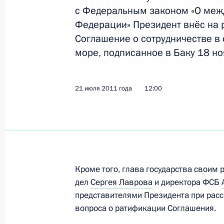
с Федеральным законом «О меж
26 июля 2011 года, 10:20
Федерации» Президент внёс на 
Соглашение о сотрудничестве в
море, подписанное в Баку 18 но
25 июля 2011 года, понедельник
Подписан закон о ратификации Сог
21 июля 2011 года
12:00
поддержки сельского хозяйства
25 июля 2011 года, 17:10
Подписан закон о господдержке в 
Кроме того, глава государства своим
25 июля 2011 года, 17:00
дел
Сергея Лаврова
и директора ФСБ
представителями Президента при рас
вопроса о ратификации Соглашения.
Указ о награждении госнаградами