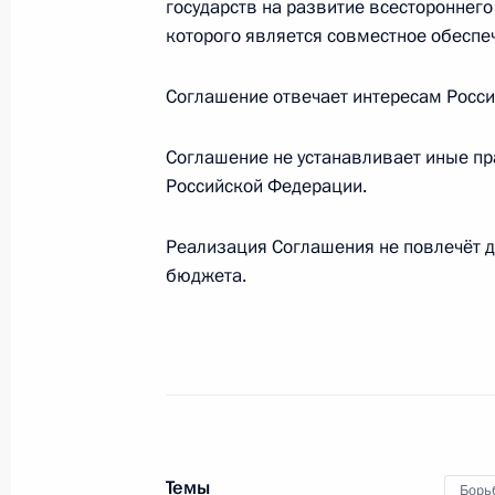
государств на развитие всестороннего
22 июля 2011 года, 10:00
которого является совместное обеспе
Соглашение отвечает интересам Росс
21 июля 2011 года, четверг
Соглашение не устанавливает иные п
Утверждён состав президиума Совет
Российской Федерации.
21 июля 2011 года, 19:40
Реализация Соглашения не повлечёт 
бюджета.
Внесены изменения в закон о фед
период 2012 и 2013 годов
21 июля 2011 года, 19:00
Внесены изменения в Налоговый к
Темы
Борь