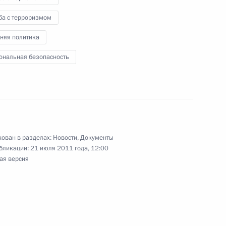
ба с терроризмом
няя политика
тственность за нарушение требований
ональная безопасность
титеррористической защищённости объектов ТЭК
ъектов ТЭК
ован в разделах:
Новости
,
Документы
бликации:
21 июля 2011 года, 12:00
ая версия
беспечении работников угольной