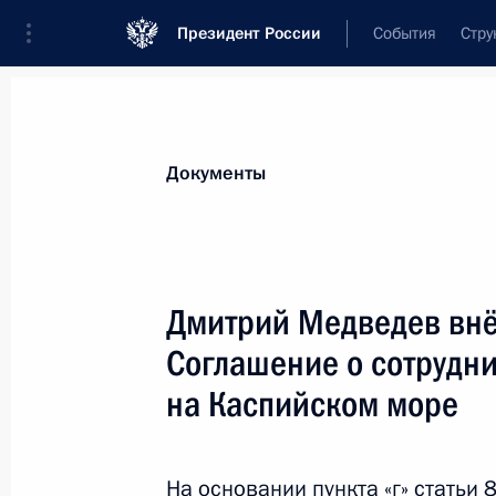
Президент России
События
Стру
Новости
Поручения Президента
Банк
Документы
Показа
Внесены изменения в закон о техн
Дмитрий Медведев внё
27 июля 2011 года, 09:00
Соглашение о сотрудни
на Каспийском море
26 июля 2011 года, вторник
Внесены изменения в закон о пер
На основании пункта «г» статьи 