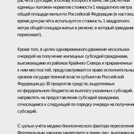
расчёта субсидии, в основу которого в качестве расчётной
единицы положен норматив стоимости 1 квадратного метра
общей площади жилья по Российской Федерации (в настоя
время для расчёта используется стоимость 1 квадратного
метра общей площади жилья в регионе, в который граждани
переезжает).
Кроме того, в целях одновременного движения нескольких
очередей на получение жилищных субсидий гражданами,
выезжающими из районов Крайнего Севера и приравненных
к ним местностей, предусматривается право исполнительны
органов государственной власти субъектов Российской
Федерации до 30 процентов средств, выделяемых
из федерального бюджета на выплату указанных субсидий,
направлять на предоставление субсидий гражданам,
относящимся к следующей по порядку очереди на получени
субсидий.
С целью учёта медико-биологического фактора переселени
Федеральным законом закрепляется право лиц, выезжающи