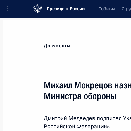
Президент России
События
Стру
Новости
Поручения Президента
Банк
Документы
Показа
Внесены изменения в закон о заня
Михаил Мокрецов назн
13 июля 2011 года, 10:00
Министра обороны
Подписан закон об обращении с р
Дмитрий Медведев подписал Ук
Российской Федерации».
13 июля 2011 года, 09:15