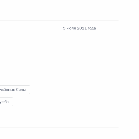
5 июля 2011 года
томобильных дорогах
опасности дорожного движения
ужённые Силы
лужба
оект об усилении ответственности
вершеннолетних