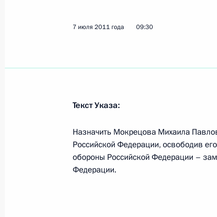
7 июля 2011 года
09:30
Внесены изменения в отдельные за
закона об информации и информац
13 июля 2011 года, 09:10
Текст Указа:
Освобождён от должности ряд высо
внутренних дел
Назначить Мокрецова Михаила Павло
13 июля 2011 года, 09:00
Российской Федерации, освободив его
обороны Российской Федерации – зам
Федерации.
12 июля 2011 года, вторник
Внесены изменения в закон об эн