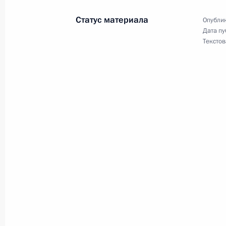
Статус материала
Опублик
Дата пу
11 июля 2011 года, понедельник
Текстов
Указ об объявлении траура в связи
11 июля 2011 года, 14:00
8 июля 2011 года, пятница
Дмитрий Медведев утвердил состав
финансового центра
8 июля 2011 года, 11:00