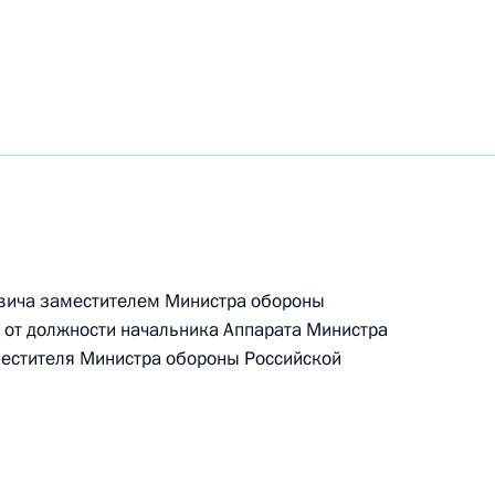
конодательные акты в связи с принятием
ионных технологиях
копоставленных сотрудников органов
вича заместителем Министра обороны
 от должности начальника Аппарата Министра
естителя Министра обороны Российской
ергосбережении и повышении