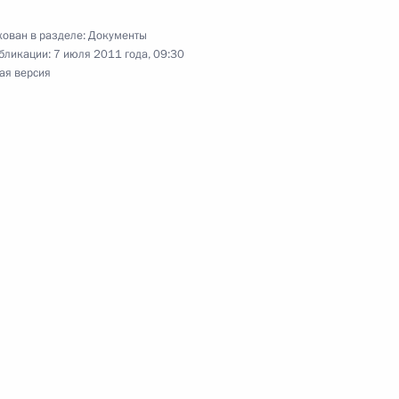
ован в разделе:
Документы
бликации:
7 июля 2011 года, 09:30
ая версия
 с гибелью теплохода «Булгария»
 рабочей группы по созданию международного