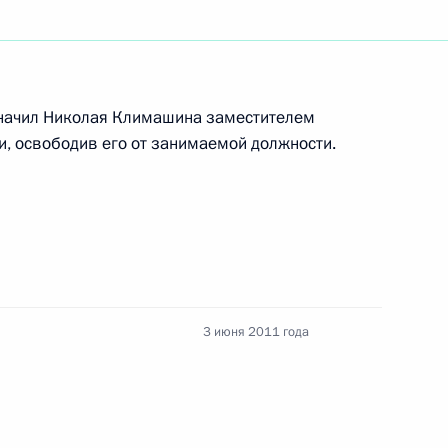
ь русского языка – 6 июня
начил Николая Климашина заместителем
 Соглашение о согласованных принципах
и, освободив его от занимаемой должности.
оцессуальный кодекс Российской Федерации
3 июня 2011 года
ок предоставления трансфертов бюджету