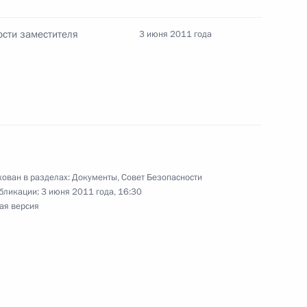
сти заместителя
3 июня 2011 года
усиление административной ответственности
й безопасности
ован в разделах:
Документы
,
Совет Безопасности
шающий сдавать итоговые экзамены в школе
бликации:
3 июня 2011 года, 16:30
ая версия
уре
е ценных бумаг